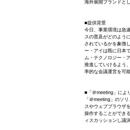
海外展開ブランドと
■提供背景
今日、事業環境は急
スの普及がどのよう
されているかを象徴
ー・アイは既に日本
ム・テクノロジー・ア
推進していけるよう
率的な会議運営を可
■「＠meeting」
「＠meeting」の
スやウェブブラウザ
操作することができ
ィスカッションし議