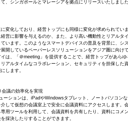
して、シンガポールとマレーシアを拠点にリリースいたしまし
速に変化しており、経営トップにも同様に変化が求められてい
に経営に影響を与えるのか、また、より高い機動性とリアルタ
しています。このようなスマートデバイスの普及を背景に、シ
で展開しているペーパーレスソリューションをアジア圏に向け
イは、「＠meeting」を提供することで、経営トップがあら
、リアルタイムなコラボレーション、セキュリティを担保した
能にします。
により会議の効率化を実現
ソリューションは、iPadやWindowsタブレット、ノートパソコ
を介して仮想の会議室上で安全に会議資料にアクセスします。
る専用ツールを利用して、会議資料を共有したり、資料にコメ
決を採決したりすることができます。