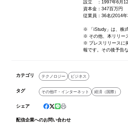
設立 ：1997年6月1
資本金：347百万円
従業員：36名(2014
※ 「iStudy」
※ その他、本リリ
※ プレスリリース
報です。その後予告
カテゴリ
テクノロジー
ビジネス
タグ
その他IT・インターネット
経済（国際）
シェア
配信企業へのお問い合わせ