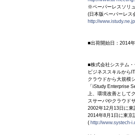
※ペーパーレスソリ
(日本版ペーパーレス会議「
http://www.istudy.ne.jp
■出荷開始日：2014年
■株式会社システム
ビジネススキルからI
クラウドから大規模
「iStudy Ente
上、環境改善として
スサーバやクラウド
2002年12月13日に
2014年8月1日に
(
http://www.systech-i.