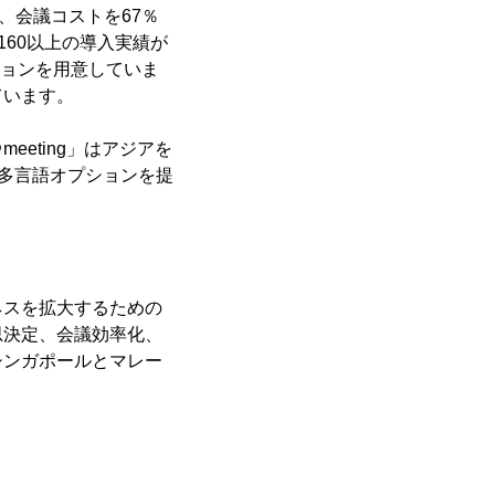
、会議コストを67％
160以上の導入実績が
ションを用意していま
ています。
eting」はアジアを
の多言語オプションを提
ネスを拡大するための
思決定、会議効率化、
シンガポールとマレー