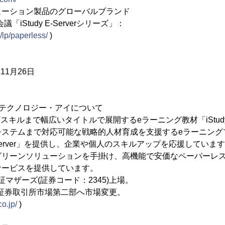
ューション製品のグローバルブランド
iStudy E-Serverシリーズ」：
/lp/paperless/
)
11月26日
・テクノロジー・アイについて
Tスキルまで幅広いタイトルで展開するeラーニング教材「iStud
システムまで対応可能な戦略的人材育成を支援するeラーニング
rprise Server」を提供し、企業や個人のスキルアップを応援して
グリーンソリューションを手掛け、高機能で安価なペーパーレ
サービスを提供しています。
東証マザーズ(証券コード：2345)上場。
東京証券取引所市場第二部へ市場変更。
co.jp/
)