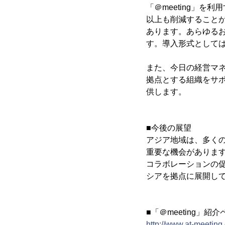
「＠meeting」
以上も削減することが
あります。あらゆるお
す。導入形式として
また、今日の経営マネ
拠点とする組織をサポ
供します。
■今後の展望
アジア地域は、多く
重要な機会がありま
コラボレーションの
シアを拠点に展開し
■「＠meeting」紹
http://www.at-meeting