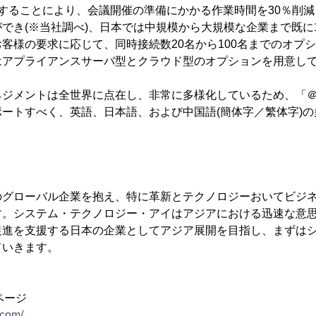
を利用することにより、会議開催の準備にかかる作業時間を30％削減
でき(※当社調べ)、日本では中規模から大規模な企業まで既に
客様の要求に応じて、同時接続数20名から100名までのオプ
はアプライアンスサーバ型とクラウド型のオプションを用意し
ジメントは全世界に点在し、非常に多様化しているため、「＠me
ートすべく、英語、日本語、および中国語(簡体字／繁体字)
のグローバル企業を抱え、特に革新とテクノロジーおいてビジ
す。システム・テクノロジー・アイはアジアにおける迅速な意
促進を支援する日本の企業としてアジア展開を目指し、まずは
ていきます。
介ページ
.com/