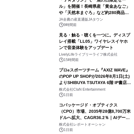
「ＪＡタウン」で「魚の日限定セー
ル」を開催！長崎県産「黄金あなご」
や「天然本まぐろ」など約280商品を
販売！～毎月１０日の定例企画～
JA全農の産直通販JAタウン
9時間前
見る・触る・聴くを一つに。ディスプ
レイ搭載「LL05」ワイヤレスイヤホ
ンで音楽体験をアップデート
LivelyLifeライブリーライフ株式会社
15時間前
プロeスポーツチーム『AXIZ WAVE』
のPOP UP SHOPが2026年8月1日(土)
よりSHIBUYA TSUTAYA 6階 IP書店で
開催決定！！
株式会社ClaN Entertainment
1日前
コパッケージド・オプティクス
（CPO）市場、2035年28億8,700万米
ドルへ拡大、CAGR36.2％｜AIデータ
センター・高速光通信需要が成長を加
株式会社レポートオーシャン
速
1日前