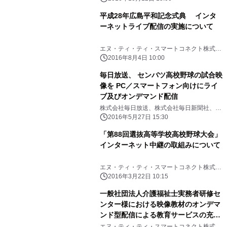
平成28年広島平和記念式典 インタ
ーネットライブ配信の実施について
エヌ・ティ・ティ・スマートコネクト株式会
社
2016年8月4日 10:00
毎日放送、 センバツ高校野球の試合映
像を PC／スマートフォン向けにライ
ブ及びオンデマンド配信
株式会社毎日放送、株式会社毎日新聞社、エ
ヌ・ティ・ティ・スマートコネクト株式会社
2016年5月27日 15:30
「第88回選抜高等学校高校野球大会」
インターネット中継の取組みについて
エヌ・ティ・ティ・スマートコネクト株式会
社
2016年3月22日 10:15
一般社団法人介護福祉士実務者研修セ
ンター様における映像教材のオンデマ
ンド型配信による教育サービスの充実
事例を公開！
エヌ・ティ・ティ・スマートコネクト株式会