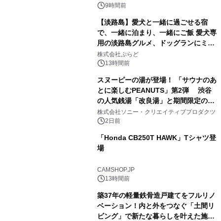
9時間前
【淡路島】愛犬と一緒に過ごせる宿
で、一緒に泊まり、一緒にご飯 愛犬専
用の淡路島グルメ、ドッグランにミニ
3
プール グランピングとトレーラーハウ
株式会社ぷらど
スの2施設で
13時間前
スヌーピーの湯が登場！ 「サウナのあ
とに楽しむPEANUTS」第2弾 渋谷
の人気銭湯「改良湯」と期間限定のコ
4
ラボレーション サウナイキタイコラ
株式会社ソニー・クリエイティブプロダクツ
ボグッズも発売決定！
2日前
「Honda CB250T HAWK」Tシャツ登
場
5
CAMSHOP.JP
13時間前
築37年の軽量鉄骨造戸建てをフルリノ
ベーション！内と外をつなぐ「土間リ
ビング」で新たな暮らしを叶えた施工