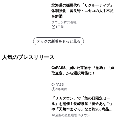
北海道の採用代行「リクルーティブ」
体制強化！富良野・ニセコの人手不足
を解消
クウカン株式会社
1日前
テックの新着をもっと見る
人気のプレスリリース
CxPASS、届いた荷物を 「配送」「買
取査定」から選択可能に！
1
C×PASS
4時間前
「ＪＡタウン」で「魚の日限定セー
ル」を開催！長崎県産「黄金あなご」
や「天然本まぐろ」など約280商品を
2
販売！～毎月１０日の定例企画～
JA全農の産直通販JAタウン