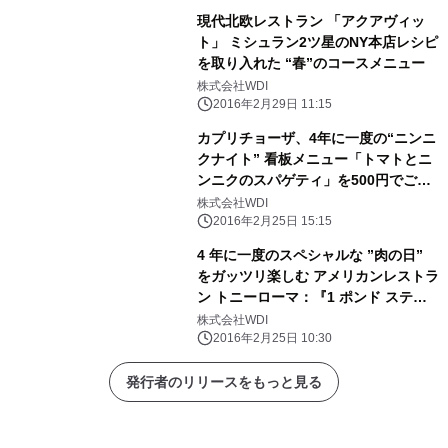
現代北欧レストラン 「アクアヴィッ
ト」 ミシュラン2ツ星のNY本店レシピ
を取り入れた “春”のコースメニュー
株式会社WDI
2016年2月29日 11:15
カプリチョーザ、4年に一度の“ニンニ
クナイト” 看板メニュー「トマトとニ
ンニクのスパゲティ」を500円でご提
供
株式会社WDI
2016年2月25日 15:15
4 年に一度のスペシャルな ”肉の日”
をガッツリ楽しむ アメリカンレストラ
ン トニーローマ：『1 ポンド ステー
キ』 販売
株式会社WDI
2016年2月25日 10:30
発行者のリリースをもっと見る