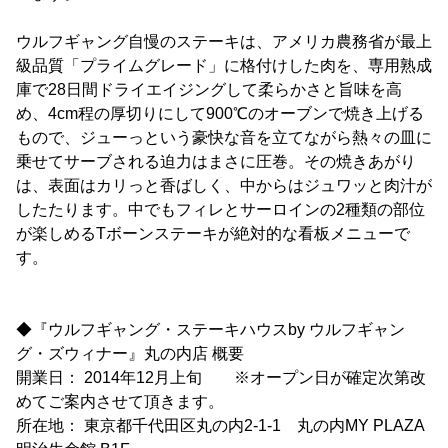
ウルフギャング自慢のステーキは、アメリカ農務省が最上
級品質「プライムグレード」に格付けした肉を、専用熟成
庫で28日間ドライエイジングして柔らかさと旨味を高
め、4cm程の厚切りにして900℃のオーブンで焼き上げる
もので、ジューっという豪快な音を立てながら熱々の皿に
乗せてサーブされる迫力はまさに圧巻。その焼きあがり
は、表面はカリっと香ばしく、中からはジュワッと肉汁が
したたります。中でもフィレとサーロインの2種類の部位
が楽しめるTボーンステーキが絶対的な看板メニューで
す。
◆『ウルフギャング・ステーキハウスby ウルフギャン
グ・ズウィナー』丸の内店 概要
開業日： 2014年12月上旬 ※オープン日が確定次第改
めてご案内させて頂きます。
所在地： 東京都千代田区丸の内2-1-1 丸の内MY PLAZA