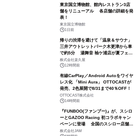
東京国立博物館、館内レストラン3店
舗をリニューアル 各店舗の詳細を発
表！
1
東京国立博物館
1日前
帰りの渋滞を避けて「温泉＆サウナ」
三井アウトレットパーク木更津から車
で約5分 湯舞音 袖ケ浦店が夏フェア
2
メニューを提供
株式会社楽久屋
12時間前
有線CarPlay／Android Autoをワイヤ
レス化 「Mini Aura」 OTTOCASTが
発売、2色展開で8/31まで40％OFF！
3
OTTOCAST株式会社
14時間前
『FUNBOO(ファンブー)』が、スシロ
ーとGAZOO Racing 初コラボキャン
ペーンに登場 全国のスシロー店舗で
4
GR 4車種の FUNBOO(ミニカー)付き
株式会社JAM