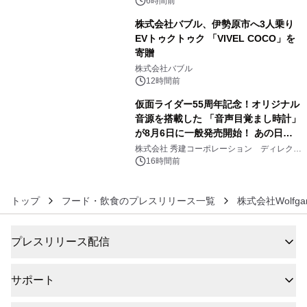
メニューが展開されます
6時間前
株式会社バブル、伊勢原市へ3人乗り
EVトゥクトゥク 「VIVEL COCO」を
寄贈
5
株式会社バブル
12時間前
仮面ライダー55周年記念！オリジナル
音源を搭載した 「音声目覚まし時計」
が8月6日に一般発売開始！ あの日の
6
大興奮が今甦る
株式会社 秀建コーポレーション ディレクト
アートギャラリー
16時間前
トップ
フード・飲食のプレスリリース一覧
株式会社Wolfgang
プレスリリース配信
サポート