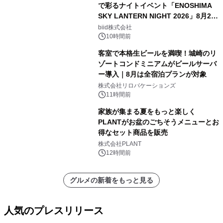
で彩るナイトイベント「ENOSHIMA
SKY LANTERN NIGHT 2026」8月22
日(土)振替開催＆受付スタート！
biid株式会社
10時間前
客室で本格生ビールを満喫！城崎のリ
ゾートコンドミニアムがビールサーバ
ー導入｜8月は全宿泊プランが対象
株式会社リロバケーションズ
11時間前
家族が集まる夏をもっと楽しく
PLANTがお盆のごちそうメニューとお
得なセット商品を販売
株式会社PLANT
12時間前
グルメの新着をもっと見る
人気のプレスリリース