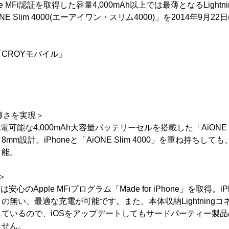
le MFi認証を取得した容量4,000mAh以上では最薄となるLight
E Slim 4000(エーアイワン・スリム4000)」を2014年9月2
CROYモバイル」
る薄さを実現＞
7回充電可能な4,000mAh大容量バッテリーセルを搭載した「AiONE S
m設計。iPhoneと「AiONE Slim 4000」を重ね持ちして
可能。
得＞
0」は安心のApple MFiプログラム「Made for iPhone」を取得。iP
無い、最適な充電が可能です。また、本体収納Lightningコネ
ているので、iOSをアップデートしてもサードパーティー製
ません。