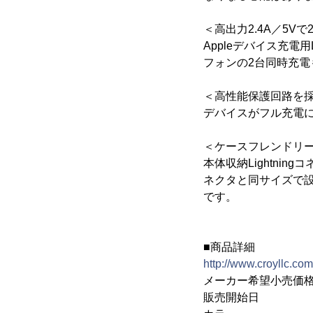
＜高出力2.4A／5V
Appleデバイス充電用
フォンの2台同時充電
＜高性能保護回路を
デバイスがフル充電
＜ケースフレンドリ
本体収納Lightnin
ネクタと同サイズで
です。
■商品詳細
http://www.croyllc.co
メーカー希望小売価格 
販売開始日 ：20