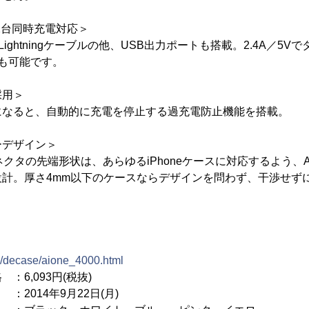
で2台同時充電対応＞
Lightningケーブルの他、USB出力ポートも搭載。2.4A／5
も可能です。
採用＞
になると、自動的に充電を停止する過充電防止機能を搭載。
ーデザイン＞
gコネクタの先端形状は、あらゆるiPhoneケースに対応するよう、Appl
設計。厚さ4mm以下のケースならデザインを問わず、干渉せず
m/decase/aione_4000.html
：6,093円(税抜)
14年9月22日(月)