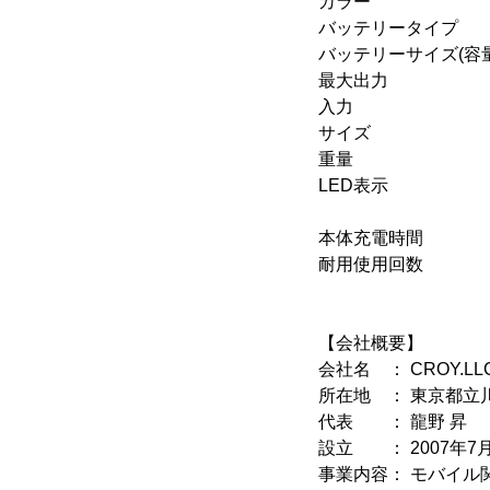
カラー ：ブラ
バッテリータイプ
バッテリーサイズ(容量)
最大出力 ：2.4
入力 ：1
サイズ ：約122(
重量 ：約95
LED表示 ：4
(シェイ
本体充電時間 ：約
耐用使用回数 ：
【会社概要】
会社名 ： CROY.L
所在地 ： 東京都立川市
代表 ： 龍野 昇
設立 ： 2007年7
事業内容： モバイル