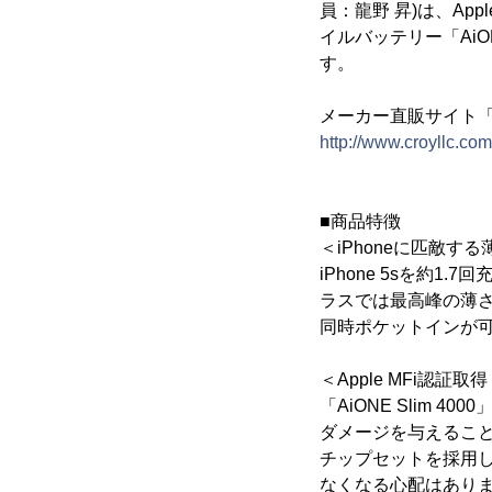
員：龍野 昇)は、App
イルバッテリー「AiON
す。
メーカー直販サイト「
http://www.croyllc.com
■商品特徴
＜iPhoneに匹敵す
iPhone 5sを約1.
ラスでは最高峰の薄さ8m
同時ポケットインが
＜Apple MFi認証取
「AiONE Slim 400
ダメージを与えることの
チップセットを採用し
なくなる心配はあり