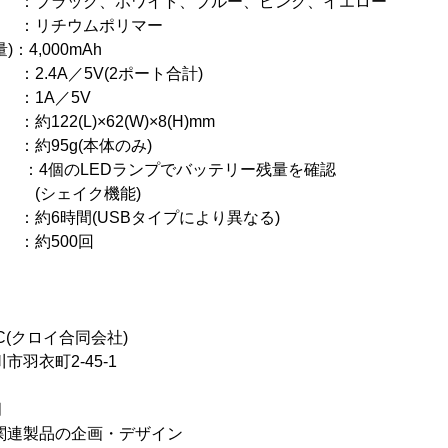
ック、ホワイト、ブルー、ピンク、イエロー
 ：リチウムポリマー
：4,000mAh
A／5V(2ポート合計)
A／5V
L)×62(W)×8(H)mm
g(本体のみ)
個のLEDランプでバッテリー残量を確認
ク機能)
6時間(USBタイプにより異なる)
約500回
LC(クロイ合同会社)
羽衣町2-45-1
月
関連製品の企画・デザイン