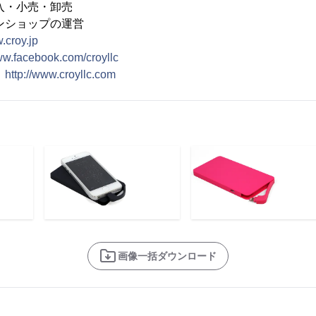
小売・卸売
ョップの運営
.croy.jp
ww.facebook.com/croyllc
：
http://www.croyllc.com
画像一括ダウンロード