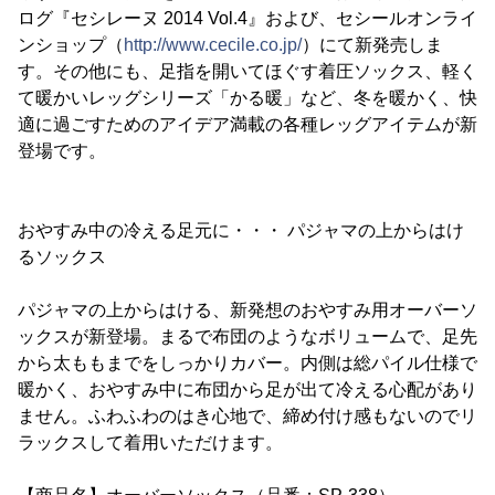
ログ『セシレーヌ 2014 Vol.4』および、セシールオンライ
ンショップ（
http://www.cecile.co.jp/
）にて新発売しま
す。その他にも、足指を開いてほぐす着圧ソックス、軽く
て暖かいレッグシリーズ「かる暖」など、冬を暖かく、快
適に過ごすためのアイデア満載の各種レッグアイテムが新
登場です。
おやすみ中の冷える足元に・・・ パジャマの上からはけ
るソックス
パジャマの上からはける、新発想のおやすみ用オーバーソ
ックスが新登場。まるで布団のようなボリュームで、足先
から太ももまでをしっかりカバー。内側は総パイル仕様で
暖かく、おやすみ中に布団から足が出て冷える心配があり
ません。ふわふわのはき心地で、締め付け感もないのでリ
ラックスして着用いただけます。