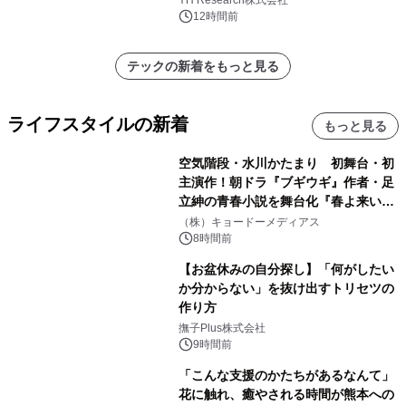
12時間前
テックの新着をもっと見る
ライフスタイルの新着
もっと見る
空気階段・水川かたまり 初舞台・初
主演作！朝ドラ『ブギウギ』作者・足
立紳の青春小説を舞台化『春よ来い、
マジで来い』キービジュアル解禁！
（株）キョードーメディアス
8時間前
【お盆休みの自分探し】「何がしたい
か分からない」を抜け出すトリセツの
作り方
撫子Plus株式会社
9時間前
「こんな支援のかたちがあるなんて」
花に触れ、癒やされる時間が熊本への