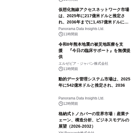
相当を還元
仮想化無線アクセスネットワーク市場
は、2025年に217億米ドルと推定さ
れ、2036年までに1,457億米ドルに達
すると予測されており、予測期間
Panorama Data Insights Ltd.
（2026年～2036年）
11時間前
令和8年熊本地震の被災地医療を支
援 『今日の臨床サポート』を無償提
供
エルゼビア・ジャパン株式会社
11時間前
動的データ管理システム市場は、2025
年に542億米ドルと推定され、2036
Panorama Data Insights Ltd.
12時間前
格納式トノカバーの世界市場：産業チ
ェーン、構造分析、ビジネスモデルの
展望（2026-2032）
YH Research株式会社