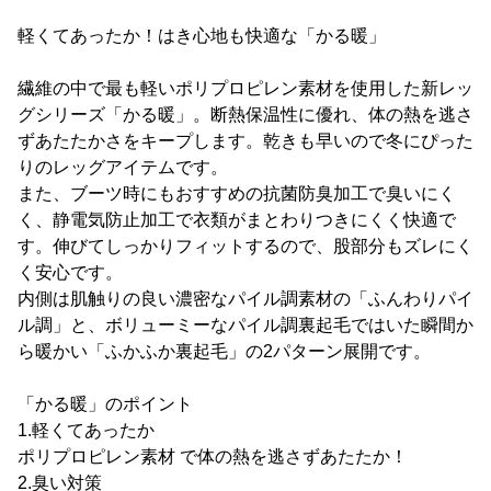
軽くてあったか！はき心地も快適な「かる暖」
繊維の中で最も軽いポリプロピレン素材を使用した新レッ
グシリーズ「かる暖」。断熱保温性に優れ、体の熱を逃さ
ずあたたかさをキープします。乾きも早いので冬にぴった
りのレッグアイテムです。
また、ブーツ時にもおすすめの抗菌防臭加工で臭いにく
く、静電気防止加工で衣類がまとわりつきにくく快適で
す。伸びてしっかりフィットするので、股部分もズレにく
く安心です。
内側は肌触りの良い濃密なパイル調素材の「ふんわりパイ
ル調」と、ボリューミーなパイル調裏起毛ではいた瞬間か
ら暖かい「ふかふか裏起毛」の2パターン展開です。
「かる暖」のポイント
1.軽くてあったか
ポリプロピレン素材 で体の熱を逃さずあたたか！
2.臭い対策