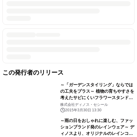
この発行者のリリース
～「ガーデンスタイリング」ならでは
の工夫をプラス～ 植物の育ちやすさを
考えたサビにくいフラワースタンドな
どを新発売 『ガーデンスタイリング』
株式会社ディノス・セシール
VOL.30 2015-2016発行
2015年3月30日 13:30
～雨の日をおしゃれに楽しむ、ファッ
ションブランド発のレインウェア～ デ
ィノスより、オリジナルのレインコー