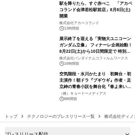
駅を降りたら、すぐ赤べこ 「アカベ
コランド会津若松駅前店」8月8日(土)
開業
4
株式会社アカベコランド
13時間前
展示終了を迎える「実物大ユニコーン
ガンダム立像」 フィナーレ企画始動！
8月22日(土)から10日間限定で 特別映
5
像『UNICORN GUNDAM Statue ―
株式会社バンダイナムコフィルムワークス
BEYOND POSSIBILITY ―』を上映！
16時間前
空気階段・水川かたまり 初舞台・初
主演作！朝ドラ『ブギウギ』作者・足
立紳の青春小説を舞台化『春よ来い、
6
マジで来い』キービジュアル解禁！
（株）キョードーメディアス
8時間前
トップ
テクノロジーのプレスリリース一覧
株式会社ディノ
プレスリリース配信