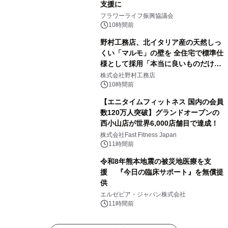
支援に
フラワーライフ振興協議会
10時間前
野村工務店、北イタリア産の天然しっ
くい「マルモ」の壁を 全住宅で標準仕
様として採用「本当に良いものだけに
こだわる」
株式会社野村工務店
10時間前
【エニタイムフィットネス 国内の会員
数120万人突破】グランドオープンの
西小山店が世界6,000店舗目で達成！
株式会社Fast Fitness Japan
11時間前
令和8年熊本地震の被災地医療を支
援 『今日の臨床サポート』を無償提
供
エルゼビア・ジャパン株式会社
11時間前