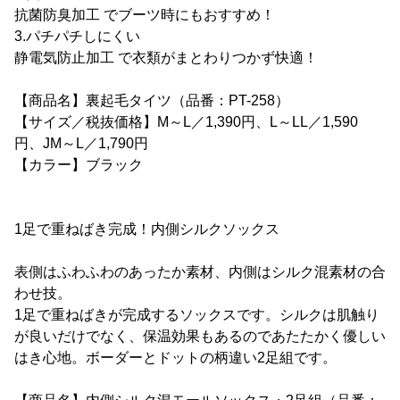
抗菌防臭加工 でブーツ時にもおすすめ！
3.パチパチしにくい
静電気防止加工 で衣類がまとわりつかず快適！
【商品名】裏起毛タイツ（品番：PT-258）
【サイズ／税抜価格】M～L／1,390円、L～LL／1,590
円、JM～L／1,790円
【カラー】ブラック
1足で重ねばき完成！内側シルクソックス
表側はふわふわのあったか素材、内側はシルク混素材の合
わせ技。
1足で重ねばきが完成するソックスです。シルクは肌触り
が良いだけでなく、保温効果もあるのであたたかく優しい
はき心地。ボーダーとドットの柄違い2足組です。