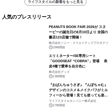
ライフスタイルの新着をもっと見る
人気のプレスリリース
PEANUTS BOOK FAIR 2026が スヌ
ーピーの誕生日の8月10日より 全国の
書店123店舗で開催！
1
株式会社ソニー・クリエイティブプロダクツ
16時間前
エリミネーター/SE専用シート
「GOODSEAT “COBRA”」登場 表
皮4種で愛車を自分色に
2
株式会社グッズ
13時間前
『おぱんちゅうさぎ』『んぽちゃむ』
デザインのコスメ＆メイクパフがミル
フィーから登場！見ても使っても楽し
3
い、ポップでキュートなコレクショ
ライフスタイルカンパニー株式会社
ン。
17時間前