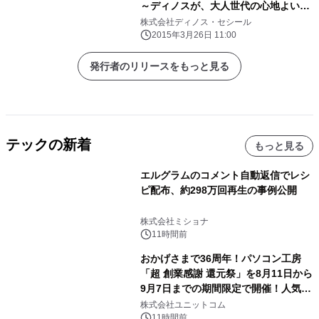
～ディノスが、大人世代の心地よい
「夏暮らし」のためのアイテムを発売
株式会社ディノス・セシール
2015年3月26日 11:00
発行者のリリースをもっと見る
テックの新着
もっと見る
エルグラムのコメント自動返信でレシ
ピ配布、約298万回再生の事例公開
株式会社ミショナ
11時間前
おかげさまで36周年！パソコン工房
「超 創業感謝 還元祭」を8月11日から
9月7日までの期間限定で開催！人気の
ゲーミングPCや高性能ノートPCなど
株式会社ユニットコム
対象iiyama PCのご購入で最大3万円分
11時間前