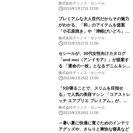
ト、レインポンチョを新発売
株式会社ディノス・セシール
2015年3月27日 13:00
プレミアムな大人世代だからその魅力
がわかる、「和」のアイテムを提案
「小石原焼き」や「津軽びいどろ」の
モダン食器などを新発売
株式会社ディノス・セシール
2015年3月27日 11:00
セシールが、30代女性向けカタログ
「and moi（アンドモア）」が提案す
る 「運命の一枚」となるデニム＆シャ
ツを新発売
株式会社ディノス・セシール
2015年3月26日 13:00
「5分寝ることで、スリムを目指せ
る」で人気の美容マシン 「コアストレ
ッチ エアプリエ プレミアム」が、進
化して登場！
株式会社ディノス・セシール
2015年3月26日 11:00
～暑い夏に快適に寛ぐためのインテリ
アグッズや、さらりと爽快な寝具など