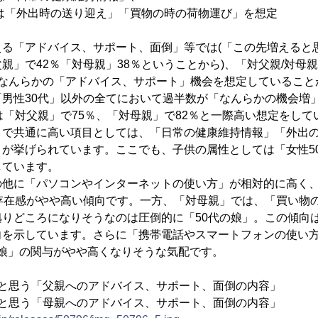
外出時の送り迎え」「買物の時の荷物運び」を想定
える「アドバイス、サポート、面倒」等では(「この先増えると
親」で42％「対母親」38％ということから)、「対父親/対母
、なんらかの「アドバイス、サポート」機会を想定していること
「男性30代」以外の全てにおいて過半数が「なんらかの機会増
は「対父親」で75％、「対母親」で82％と一際高い想定をして
」で共通に高い項目としては、「日常の健康維持情報」「外出
」が挙げられています。ここでも、子供の属性としては「女性5
しています。
の他に「パソコンやインターネットの使い方」が相対的に高く、
の存在感がやや高い傾向です。一方、「対母親」では、「買い物
拠りどころになりそうなのは圧倒的に「50代の娘」。この傾向
向を示しています。さらに「携帯電話やスマートフォンの使い
代の娘」の関与がやや高くなりそうな気配です。
ると思う「父親へのアドバイス、サポート、面倒の内容」
ると思う「母親へのアドバイス、サポート、面倒の内容」