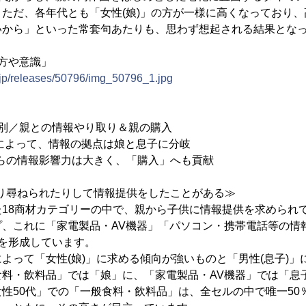
ただ、各年代とも「女性(娘)」の方が一様に高くなっており
いから」といった常套句あたりも、思わず想起される結果とな
方や意識」
.jp/releases/50796/img_50796_1.jpg
ー別／親との情報やり取り＆親の購入
って、情報の拠点は娘と息子に分岐
の情報影響力は大きく、「購入」へも貢献
れたり尋ねられたりして情報提供をしたことがある≫
た18商材カテゴリーの中で、親から子供に情報提供を求められ
、これに「家電製品・AV機器」「パソコン・携帯電話等の情報
を形成しています。
よって「女性(娘)」に求める傾向が強いものと「男性(息子)」
食料・飲料品」では「娘」に、「家電製品・AV機器」では「息
性50代」での「一般食料・飲料品」は、全セルの中で唯一50