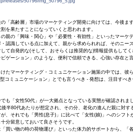
.jp/releases/50796/img_50796_5.jpg
後の「高齢層」市場のマーケティング開発に向けては、今後ま
役割を果たすことになっていくと思われます。
らの親の「興味・関心」や「必要性・有効性」といったマーケ
解・認識している点に加えて、親から求められれば、そのニー
して自発的な(そして、おそらくは推奨的な)情報提供もして
ナビゲーション」のような、便利で信頼できる、心強い存在と
向けたマーケティング・コミュニケーション施策の中では、彼
中継型コミュニケーション」とでも言うべき - 発想は、注目すべ
でも「女性50代」が一大拠点となっている実態が確認されまし
代後半80代あたりが想定され、その分、老化の進んだ親に対す
が、それでも「男性(息子)」に比べて「女性(娘)」へのシフト
も十分留意しておいて良さそうです。
は「買い物の時の荷物運び」といった体力的サポートから、「