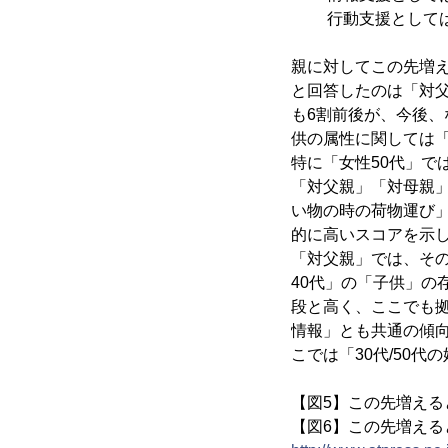
行動支援としては「
親に対してこの先増
と回答したのは「対父
も6割前後が、今後
供の属性に関しては
特に「女性50代」で
「対父親」「対母親
い物の時の荷物運び
的に高いスコアを示
「対父親」では、そ
40代」の「子供」
段と高く、ここでも
情報」とも共通の傾
こでは「30代/50
【図5】この先増え
【図6】この先増え