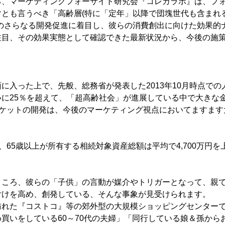
る、マーケティングフォーサイト研究会『コレカラボ』は、フォ
とも言うべき「高齢層(特に「定年」以降で団塊世代も含まれる
トのさらなる開発促進に着目し、彼らの消費創出に向けた効果的
注目、その効果実態として確認できた最新状況から、今後の施
に入った上で、先般、総務省が発表した2013年10月時点での
いに25％を超えて、「超高齢社会」が進展している中で大きな
ーケットの開発は、今後のマーケティング視点においてますま
ば、65歳以上が所有する相続対象資産総額は平均で4,700万円
ところ、彼らの「子供」の言動が媒介やトリガーとなって、親
付けを高め、創発している、そんな事象が見受けられます。
訪れた『コストコ』等の郊外型の大規模ショッピングセンター
買いをしている60～70代の夫婦」「同行している娘＆孫から