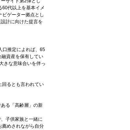
ーサイト第2弾とし
60代以上を基本イメ
ナビゲーター拠点とし
策設計に向けた提言を
人口推定によれば、65
金融資産を保有してい
す大きな意味合いを伴っ
を上回るとも言われてい
である「高齢層」の新
で、子供家族と一緒に
お薦めされながら自分