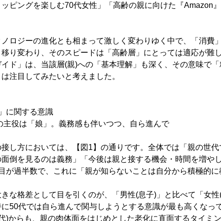
ッピングを楽しむ70代女性」「高齢の親に向けた『Amazon
クノロジーの進化とも相まって激しく変わりゆく中で、「消費
く移り変わり、そのスピードは「高齢層」にとっては適応が難
イド」は、当該層(親)への「基本理解」も深く、その意味で
々は注目してみたいと考えました。
」に関する意識
役は「娘」。義務感も伴いつつ、自ら進んで
の接し方においては、【図1】の通りです。全体では「親の世代
の面倒を見るのは義務」「今後は親と接する機会・時間を増や
項目が過半数で、これに「親が知らないことは自分から積極的に
きな格差として目を引くのが、「男性(息子)」と比べて「女性(
特に50代では自ら進んで関与しようとする意識が最も高くなっ
80代)からも、親の肉体面をはじめとした老化に直面するタイミ