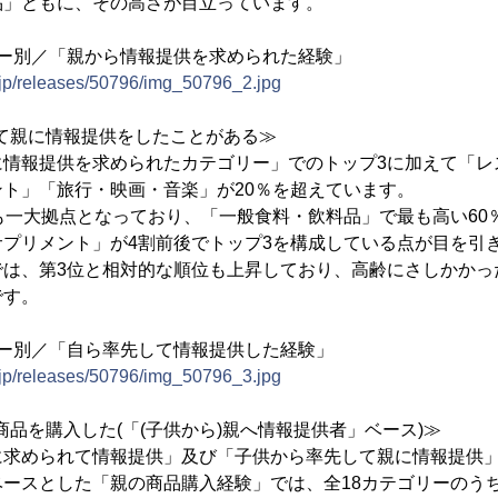
品」ともに、その高さが目立っています。
リー別／「親から情報提供を求められた経験」
.jp/releases/50796/img_50796_2.jpg
先して親に情報提供をしたことがある≫
に情報提供を求められたカテゴリー」でのトップ3に加えて「レ
ト」「旅行・映画・音楽」が20％を超えています。
も一大拠点となっており、「一般食料・飲料品」で最も高い60
サプリメント」が4割前後でトップ3を構成している点が目を引
では、第3位と相対的な順位も上昇しており、高齢にさしかかっ
です。
リー別／「自ら率先して情報提供した経験」
.jp/releases/50796/img_50796_3.jpg
の商品を購入した(「(子供から)親へ情報提供者」ベース)≫
求められて情報提供」及び「子供から率先して親に情報提供」
ースとした「親の商品購入経験」では、全18カテゴリーのうち