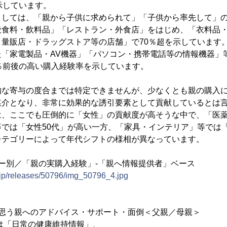
示しています。
としては、「親から子供に求められて」「子供から率先して」
般食料・飲料品」「レストラン・外食店」をはじめ、「衣料品
・量販店・ドラッグストア等の店舗」で70％超を示しています
た「家電製品・AV機器」「パソコン・携帯電話等の情報機器」
％前後の高い購入経験率を示しています。
的な寄与の度合までは特定できませんが、少なくとも親の購入
媒介となり、非常に効果的な誘引要素として貢献しているとは
は、ここでも圧倒的に「女性」の貢献度が高そうな中で、「医
では「女性50代」が高い一方、「家具・インテリア」等では「女
カテゴリーによって年代シフトの様相が異なっています。
ー別／「親の実購入経験」-「親へ情報提供者」ベース
.jp/releases/50796/img_50796_4.jpg
と思う親へのアドバイス・サポート・面倒＜父親／母親＞
「日常の健康維持情報」、