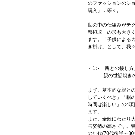
のファッションのショ
購入」…等々。
世の中の仕組みがテ
報摂取」の形も大き
ます。「子供によるガ
き掛け」として、我
＜1＞「親との接し方
親の世話焼きの主
まず、基本的な親と
していくべき」「親
時間は楽しい」の4
ます。
また、全般にわたり大
与姿勢の高さです。
の年代(70代後半～