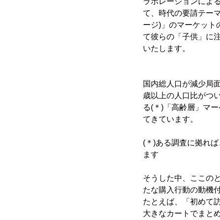
ラボレーションによ
て、時代の要請テーマ
ージ)」のマーケッ
て彼らの「子供」に
いたします。
国内総人口が減少局面
歳以上の人口比がつ
る(＊)「高齢層」マ
てきています。
(＊)ある調査に拠れ
ます
そうした中、ここの
たな購入行動の動機
たとえば、「初めて
大きなカートでまとめ