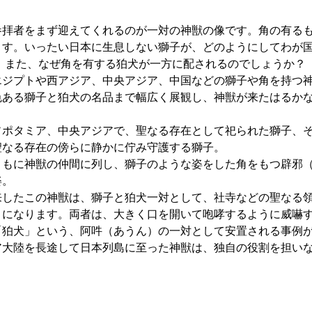
拝者をまず迎えてくれるのが一対の神獣の像です。角の有るも
ます。いったい日本に生息しない獅子が、どのようにしてわが
 また、なぜ角を有する狛犬が一方に配されるのでしょうか？
ジプトや西アジア、中央アジア、中国などの獅子や角を持つ神
色ある獅子と狛犬の名品まで幅広く展観し、神獣が来たはるか
ポタミア、中央アジアで、聖なる存在として祀られた獅子、そ
聖なる存在の傍らに静かに佇み守護する獅子。
もに神獣の仲間に列し、獅子のような姿をした角をもつ辟邪（
姿。
したこの神獣は、獅子と狛犬一対として、社寺などの聖なる領
うになります。両者は、大きく口を開いて咆哮するように威嚇
「狛犬」という、阿吽（あうん）の一対として安置される事例
大陸を長途して日本列島に至った神獣は、独自の役割を担いな