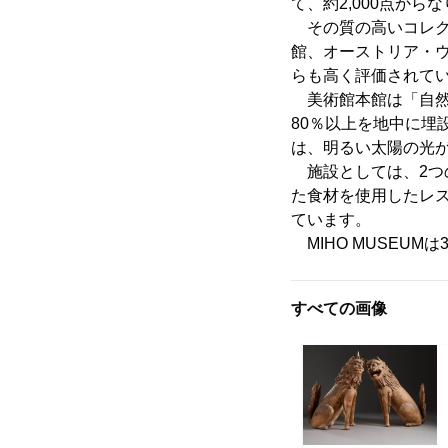
て、約2,000点か
その質の高いコレク
館、オーストリア・
らも高く評価されて
美術館本館は「自然
80％以上を地中に
は、明るい太陽の光
施設としては、2つ
た食材を使用したレ
ています。
MIHO MUSEU
すべての画像