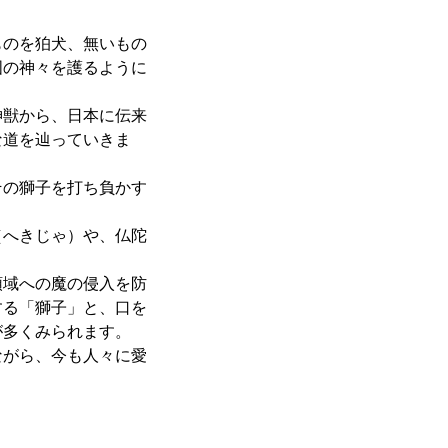
のを狛犬、無いもの
国の神々を護るように
獣から、日本に伝来
な道を辿っていきま
の獅子を打ち負かす
へきじゃ）や、仏陀
域への魔の侵入を防
する「獅子」と、口を
が多くみられます。
がら、今も人々に愛