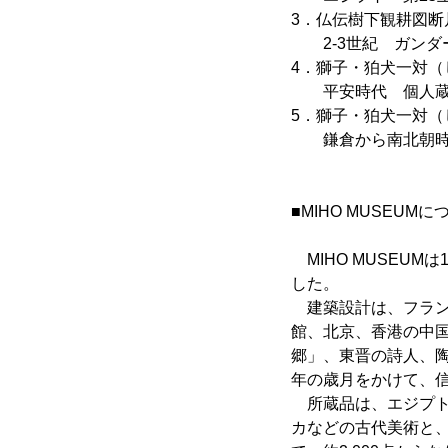
3．仏伝樹下観耕図
2-3世紀 ガンダー
4．獅子・狛犬一対（し
平安時代 個人
5．獅子・狛犬一対（
鎌倉から南北朝時代
■MIHO MUSEUMに
MIHO MUSEU
した。
建築設計は、フラン
館、北京、香港の中国
郷」、東晋の詩人、陶
年の歳月をかけて、
所蔵品は、エジプト
カなどの古代美術と