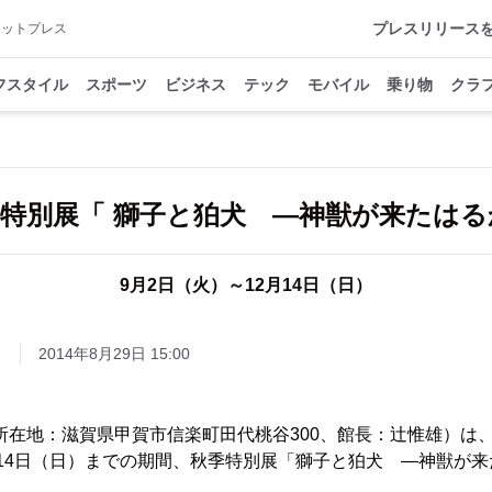
プレスリリース
アットプレス
フスタイル
スポーツ
ビジネス
テック
モバイル
乗り物
クラ
秋季特別展「 獅子と狛犬 ―神獣が来たはる
9月2日（火）～12月14日（日）
ト
2014年8月29日 15:00
（所在地：滋賀県甲賀市信楽町田代桃谷300、館長：辻惟雄）は、2
2月14日（日）までの期間、秋季特別展「獅子と狛犬 ―神獣が