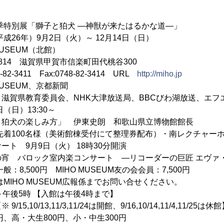
秋季特別展「獅子と狛犬 ―神獣が来たはるかな道―」
平成26年）9月2日（火）～ 12月14日（日）
USEUM（北館）
 滋賀県甲賀市信楽町田代桃谷300
411 Fax:0748-82-3414 URL
http://miho.jp
USEUM、京都新聞
賀県教育委員会、NHK大津放送局、BBCびわ湖放送、エフ
日）13:30～
しみ方」 伊東史朗 和歌山県立博物館館長
0名様（美術館棟受付にて整理券配布）・南レクチャーホ
ト 9月9日（火） 18時30分開演
ック室内楽コンサート ―リコーダーの巨匠 エヴァ・
00円 MIHO MUSEUM友の会会員：7,500円
 MUSEUM広報係までお問い合せください。
～午後5時 【入館は午後4時まで】
,10/13,11/3,11/24は開館、9/16,10/14,11/4,11/25は休
、高・大生800円、小・中生300円