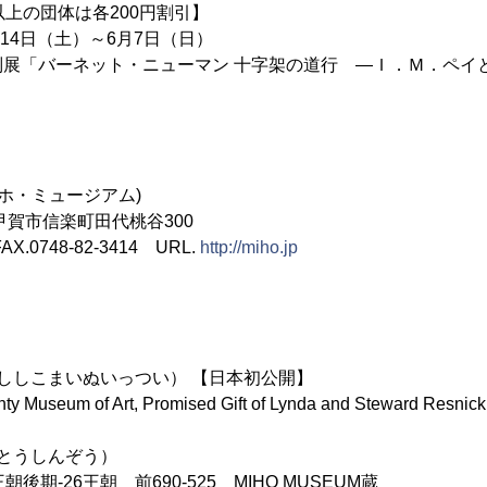
体は各200円割引】
月14日（土）～6月7日（日）
ネット・ニューマン 十字架の道行 ―Ｉ．Ｍ．ペイと
(ミホ・ミュージアム)
県甲賀市信楽町田代桃谷300
FAX.0748-82-3414 URL.
http://miho.jp
ししこまいぬいっつい） 【日本初公開】
Museum of Art, Promised Gift of Lynda and Steward Resnick
とうしんぞう）
-26王朝 前690-525 MIHO MUSEUM蔵