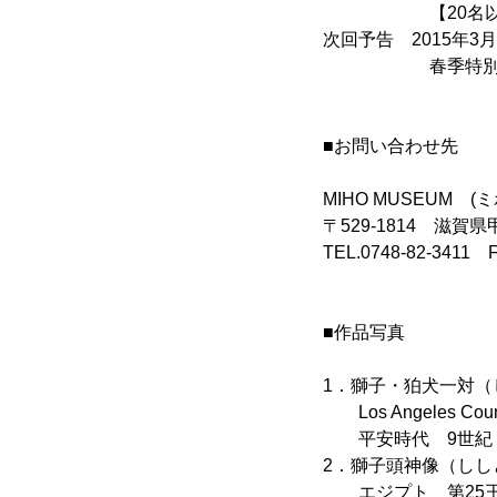
【20名以上の団
次回予告 2015年3
春季特別展「バー
■お問い合わせ先
MIHO MUSEUM 
〒529-1814 滋賀
TEL.0748-82-3411 
■作品写真
1．獅子・狛犬一対（
Los Angeles County 
平安時代 9世紀
2．獅子頭神像（しし
エジプト 第25王朝後期