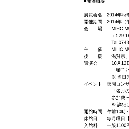
■開催概要
展覧会名 2014年
開催期間 2014年（
会 場 MIHO M
〒529-1814
Tel:0748-82-3
主 催 MIHO M
後 援 滋賀県、滋
講演会 10月12日（
「獅子と狛犬の楽
※ 当日先着10
イベント 夜間コンサー
「名月の宵 バロ
参加費 一般：8,5
※ 詳細はMIHO
開館時間 午前10時
休館日 毎月曜日【※ 9/15
入館料 一般1100円