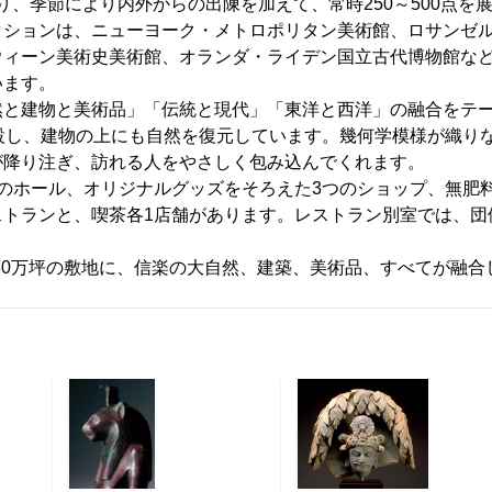
らなり、季節により内外からの出陳を加えて、常時250～500点を
ションは、ニューヨーク・メトロポリタン美術館、ロサンゼル
ウィーン美術史美術館、オランダ・ライデン国立古代博物館な
います。
と建物と美術品」「伝統と現代」「東洋と西洋」の融合をテ
埋設し、建物の上にも自然を復元しています。幾何学模様が織り
が降り注ぎ、訪れる人をやさしく包み込んでくれます。
のホール、オリジナルグッズをそろえた3つのショップ、無肥
ストランと、喫茶各1店舗があります。レストラン別室では、団
Mは30万坪の敷地に、信楽の大自然、建築、美術品、すべてが融