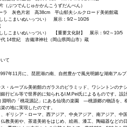
断片（ぶつでんじゅかかんこうずだんぺん）
ラ 灰色片岩 高38cm 平山郁夫シルクロード美術館蔵
しこまいぬいっつい） 展示：9/2～10/26
蔵
ししこまいぬいっつい） 【重要文化財】 展示：9/2～10/5
 14世紀 吉備津神社（岡山県岡山市）蔵
ついて
Mは1997年11月に、琵琶湖の南、自然豊かで風光明媚な湖南アル
ス・ルーブル美術館のガラスのピラミッド、ワシントンのナシ
銀行ビル等で世界的に知られるI.M.Pei氏によるものです。設
 淵明の「桃花源記」にある仙境の楽園 ―桃源郷の物語を、
信楽の地に実現したのです。
、ギリシア・ローマ、西アジア、中央アジア、南アジア、中国
、仏教美術や、茶道美術をはじめ、絵画、漆工、陶磁器などの