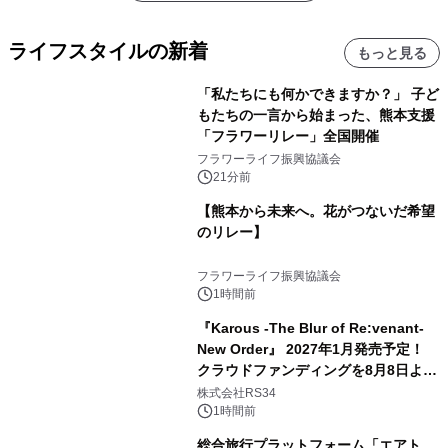
ライフスタイルの新着
もっと見る
「私たちにも何かできますか？」 子ど
もたちの一言から始まった、熊本支援
「フラワーリレー」全国開催
フラワーライフ振興協議会
21分前
【熊本から未来へ。花がつないだ希望
のリレー】
フラワーライフ振興協議会
1時間前
『Karous -The Blur of Re:venant-
New Order』 2027年1月発売予定！
クラウドファンディングを8月8日より
開始
株式会社RS34
1時間前
総合旅行プラットフォーム「エアト