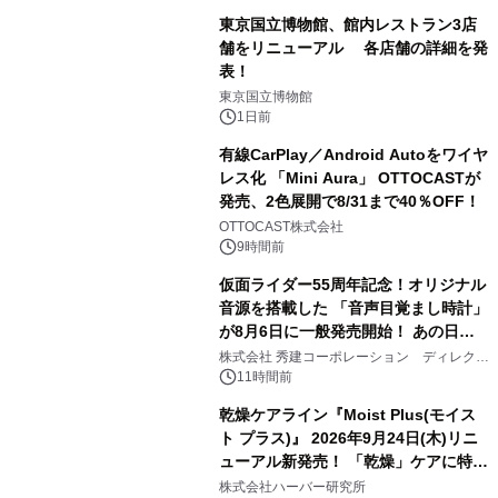
東京国立博物館、館内レストラン3店
舗をリニューアル 各店舗の詳細を発
表！
1
東京国立博物館
1日前
有線CarPlay／Android Autoをワイヤ
レス化 「Mini Aura」 OTTOCASTが
発売、2色展開で8/31まで40％OFF！
2
OTTOCAST株式会社
9時間前
仮面ライダー55周年記念！オリジナル
音源を搭載した 「音声目覚まし時計」
が8月6日に一般発売開始！ あの日の
3
大興奮が今甦る
株式会社 秀建コーポレーション ディレクト
アートギャラリー
11時間前
乾燥ケアライン『Moist Plus(モイス
ト プラス)』 2026年9月24日(木)リニ
ューアル新発売！ 「乾燥」ケアに特化
4
し、ライン使いで潤いに満ちた肌へ
株式会社ハーバー研究所