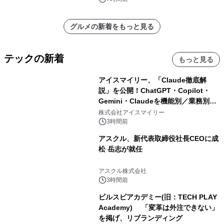
グルメの新着をもっと見る
テックの新着
もっと見る
アイスマイリー、「Claude徹底解
説」を公開！ChatGPT・Copilot・
Gemini・Claudeを機能別／業務別に
比較―自社に合う生成AIの選び方がわ
株式会社アイスマイリー
かる実践ガイド
3時間前
アスクル、新代表取締役社長CEOに成
松 岳志が就任
アスクル株式会社
3時間前
ビルスピアカデミー(旧：TECH PLAY
Academy) 「変革は外注できない」
を掲げ、リブランディング