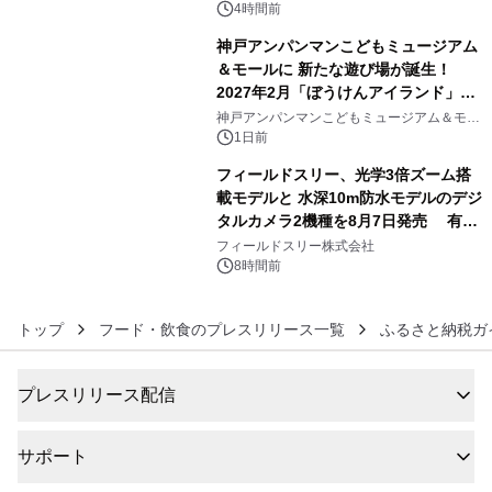
4時間前
神戸アンパンマンこどもミュージアム
＆モールに 新たな遊び場が誕生！
2027年2月「ぼうけんアイランド」が
5
オープン
神戸アンパンマンこどもミュージアム＆モー
ル
1日前
フィールドスリー、光学3倍ズーム搭
載モデルと 水深10m防水モデルのデジ
タルカメラ2機種を8月7日発売 有効
6
約1300万画素、用途別に選べるコンデ
フィールドスリー株式会社
ジ新登場
8時間前
トップ
フード・飲食のプレスリリース一覧
ふるさと納税ガ
プレスリリース配信
サポート