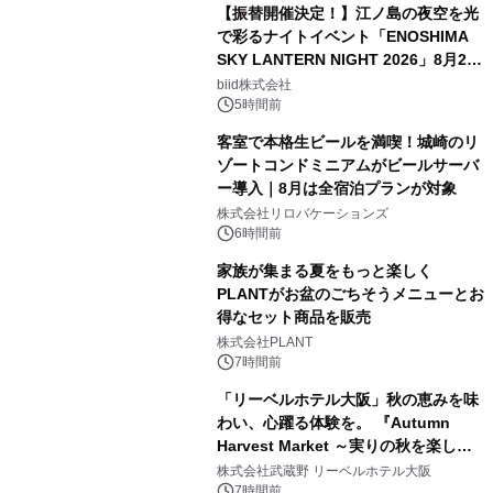
【振替開催決定！】江ノ島の夜空を光
で彩るナイトイベント「ENOSHIMA
SKY LANTERN NIGHT 2026」8月22
日(土)振替開催＆受付スタート！
biid株式会社
5時間前
客室で本格生ビールを満喫！城崎のリ
ゾートコンドミニアムがビールサーバ
ー導入｜8月は全宿泊プランが対象
株式会社リロバケーションズ
6時間前
家族が集まる夏をもっと楽しく
PLANTがお盆のごちそうメニューとお
得なセット商品を販売
株式会社PLANT
7時間前
「リーベルホテル大阪」秋の恵みを味
わい、心躍る体験を。 『Autumn
Harvest Market ～実りの秋を楽しむ
ディナー&スイーツビュッフェ～』を9
株式会社武蔵野 リーベルホテル大阪
月18日より開催！
7時間前