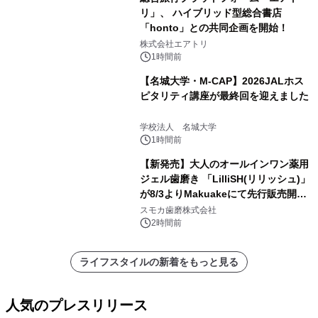
リ」、 ハイブリッド型総合書店
「honto」との共同企画を開始！
株式会社エアトリ
1時間前
【名城大学・M-CAP】2026JALホス
ピタリティ講座が最終回を迎えました
学校法人 名城大学
1時間前
【新発売】大人のオールインワン薬用
ジェル歯磨き 「LilliSH(リリッシュ)」
が8/3よりMakuakeにて先行販売開
始！
スモカ歯磨株式会社
2時間前
ライフスタイルの新着をもっと見る
人気のプレスリリース