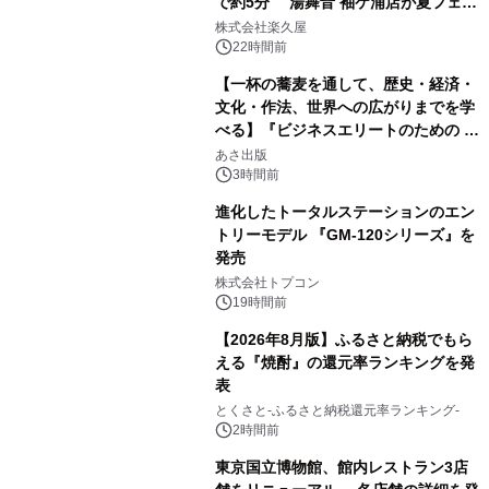
で約5分 湯舞音 袖ケ浦店が夏フェア
1
メニューを提供
株式会社楽久屋
22時間前
【一杯の蕎麦を通して、歴史・経済・
文化・作法、世界への広がりまでを学
べる】『ビジネスエリートのための 教
2
養としての蕎麦』2026年8月25日
あさ出版
（火）発売
3時間前
進化したトータルステーションのエン
トリーモデル 『GM-120シリーズ』を
発売
3
株式会社トプコン
19時間前
【2026年8月版】ふるさと納税でもら
える『焼酎』の還元率ランキングを発
表
4
とくさと-ふるさと納税還元率ランキング-
2時間前
東京国立博物館、館内レストラン3店