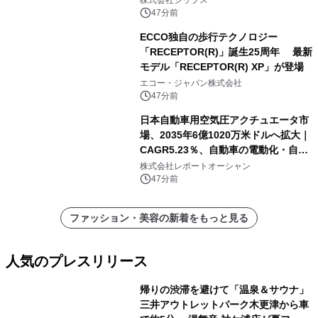
株式会社シップス
47分前
ECCO独自の歩行テクノロジー
「RECEPTOR(R)」誕生25周年 最新
モデル「RECEPTOR(R) XP」が登場
エコー・ジャパン株式会社
47分前
日本自動車用空気圧アクチュエータ市
場、2035年6億1020万米ドルへ拡大｜
CAGR5.23％、自動車の電動化・自動
化・省エネ需要が成長を牽引
株式会社レポートオーシャン
47分前
ファッション・美容の新着をもっと見る
人気のプレスリリース
帰りの渋滞を避けて「温泉＆サウナ」
三井アウトレットパーク木更津から車