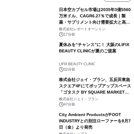
日本空カプセル市場は2035年3億5560
万米ドル、CAGR6.27％で成長｜製
薬・サプリメント向け需要拡大と高機
能化が市場を牽引
株式会社レポートオーシャン
17分前
夏休みを“チャンス”に！ 大阪のLIFIX
BEAUTY CLINICが夏のご提案
LIFIX BEAUTY CLINIC
32分前
株式会社ジェイ・プラン、五反田東急
スクエア4Fにてポップアップスペース
「ゴタスク BY SQUARE MARKET」
の運営を開始
株式会社ジェイ・プラン
47分前
City Ambient ProductsがFOOT
INDUSTRYとの別注ローファーを8月7
日（金）より発売