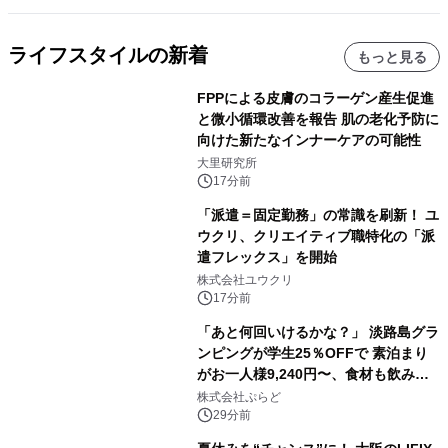
ライフスタイルの新着
もっと見る
FPPによる皮膚のコラーゲン産生促進
と微小循環改善を報告 肌の老化予防に
向けた新たなインナーケアの可能性
大里研究所
17分前
「派遣＝固定勤務」の常識を刷新！ ユ
ウクリ、クリエイティブ職特化の「派
遣フレックス」を開始
株式会社ユウクリ
17分前
「あと何回いけるかな？」 淡路島グラ
ンピングが学生25％OFFで 素泊まり
がお一人様9,240円〜、食材も飲み物
も持ち込み自由 「グランピングリゾー
株式会社ぷらど
ト Awaji」9月30日までの平日限定
29分前