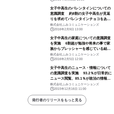
女子中高生のバレンタインについての
意識調査 約8割の女子中高生が見返
りを求めてバレンタインチョコをあげ
る
株式会社ふみコミュニケーションズ
2016年2月9日 13:00
女子中高生の家庭についての意識調査
を実施 6割超が勉強や将来の事で家
族からプレッシャーを感じている結果
に
株式会社ふみコミュニケーションズ
2016年2月5日 12:00
女子中高生のニュース・情報について
の意識調査を実施 93.2％が日常的に
ニュース閲覧、85.1％が政治の情報の
必要性感じる
株式会社ふみコミュニケーションズ
2015年12月16日 11:00
発行者のリリースをもっと見る