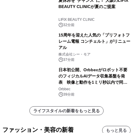
夏休みを“チャンス”に！ 大阪のLIFIX
BEAUTY CLINICが夏のご提案
LIFIX BEAUTY CLINIC
32分前
15周年を迎えた人気の「プリフォトフ
レーム電報 コンチェルト」がリニュー
アル
株式会社シー・モア
37分前
日本初公開、Orbbecがロボット不要
のフィジカルAIデータ収集基盤を発
表 映像と動作を1ミリ秒以内で同
期、約200グラムの試作機をROSCon
Orbbec
JP 2026で実演
39分前
ライフスタイルの新着をもっと見る
ファッション・美容の新着
もっと見る