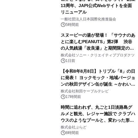
13周年、JAPI公式Webサイトを全面
リニューアル
2
一般社団法人日本国際化推進協会
5時間前
スヌーピーの湯が登場！ 「サウナのあ
とに楽しむPEANUTS」第2弾 渋谷
の人気銭湯「改良湯」と期間限定のコ
3
ラボレーション サウナイキタイコラ
株式会社ソニー・クリエイティブプロダクツ
ボグッズも発売決定！
1日前
【令和8年8月8日】トリプル「8」の日
に発表！ ヨックモック・地域バージョ
ンの秋田デザイン缶が誕生 ～かわいい
4
秋田犬の子犬と秋田の四季と名所を巡
株式会社秋田ケーブルテレビ
るパッケージ～ 9月1日(火)秋田県内で
17時間前
販売開始
時間に追われず、丸ごと1日淡路島グ
ルメと観光、レジャー施設で クラブハ
ウスのようなプールと、変わった形の
5
サウナも 「THE BOXY AWAJI」のお
株式会社ぷらど
得な素泊まり連泊プランで
8時間前