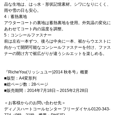
品な生地は、はっ水・形状記憶素材。シワになりにくく、
雨や雪の日も安心。
4：蓄熱裏地
アウターコートの裏地は蓄熱裏地を使用。外気温の変化に
あわせてコート内の温度を調整。
5：コンシールファスナー
前は左右一本ずつ、後ろは中央に一本、裾からウエストに
向かって開閉可能なコンシールファスナーを付け、ファス
ナーの開け方で裾広がりが違うシルエットを楽しめる。
『RicheYou(リッシュユー)2014 秋冬号』概要
■版型：A4変形判
■総ページ数：28ページ
■販売期間：2014年7月18日～2015年2月28日
＜お客様からのお問い合わせ先＞
ディノスハートコールセンター フリーダイヤル0120-343-