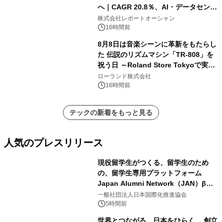
へ｜CAGR 20.8％、AI・データセンタ
ー需要が成長を牽引
株式会社レポートオーシャン
16時間前
8月8日は音楽シーンに革新をもたらし
た 伝説のリズムマシン「TR-808」を
祝う日 ～Roland Store Tokyoで実機
を展示しての 記念キャンペーンを開
ローランド株式会社
催 英国ラジオ「NTS」の 特別プログ
16時間前
ラムや、「TR-808」を愛する伝説的
アーティストを フィーチャーしたアニ
テックの新着をもっと見る
メーションを公開～
人気のプレスリリース
現役留学生がつくる、留学生のため
の、留学生専用プラットフォーム
Japan Alumni Network（JAN）β版
1
をリリース
一般社団法人日本国際化推進協会
5時間前
世界とつながる、日本をひらく。 創立