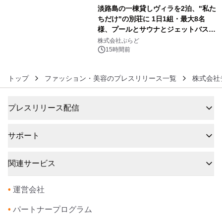
淡路島の一棟貸しヴィラを2泊、"私た
ちだけ"の別荘に 1日1組・最大8名
様、プールとサウナとジェットバス付
6
きで Villa Mon Temps AWAJIの連泊
株式会社ぷらど
素泊りプラン
15時間前
トップ
ファッション・美容のプレスリリース一覧
株式会社
プレスリリース配信
サポート
関連サービス
•
運営会社
•
パートナープログラム