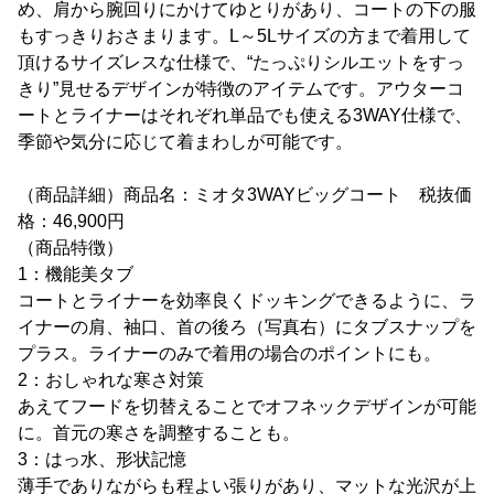
め、肩から腕回りにかけてゆとりがあり、コートの下の服
もすっきりおさまります。L～5Lサイズの方まで着用して
頂けるサイズレスな仕様で、“たっぷりシルエットをすっ
きり”見せるデザインが特徴のアイテムです。アウターコ
ートとライナーはそれぞれ単品でも使える3WAY仕様で、
季節や気分に応じて着まわしが可能です。
（商品詳細）商品名：ミオタ3WAYビッグコート 税抜価
格：46,900円
（商品特徴）
1：機能美タブ
コートとライナーを効率良くドッキングできるように、ラ
イナーの肩、袖口、首の後ろ（写真右）にタブスナップを
プラス。ライナーのみで着用の場合のポイントにも。
2：おしゃれな寒さ対策
あえてフードを切替えることでオフネックデザインが可能
に。首元の寒さを調整することも。
3：はっ水、形状記憶
薄手でありながらも程よい張りがあり、マットな光沢が上