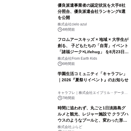
優良派遣事業者の認定状況を大手8社
分照合、優良派遣会社ランキング6選
を公開
株式会社cielo azul
4時間前
フロムアースキッズ × 地域 × 大学生が
創る、 子どもたちの「自育」イベント
「諸福ジーク×Lifehug」 を8月23日
(日)開催
株式会社From Earth Kids
6時間前
学園生活コミュニティ「キャラフレ」
｜2026『夏祭りイベント』のお知らせ
キャラフレ｜株式会社エイプリル・データ・
デザインズ
7時間前
時間に追われず、丸ごと1日淡路島グ
ルメと観光、レジャー施設で クラブハ
ウスのようなプールと、変わった形の
サウナも 「THE BOXY AWAJI」のお
株式会社ぷらど