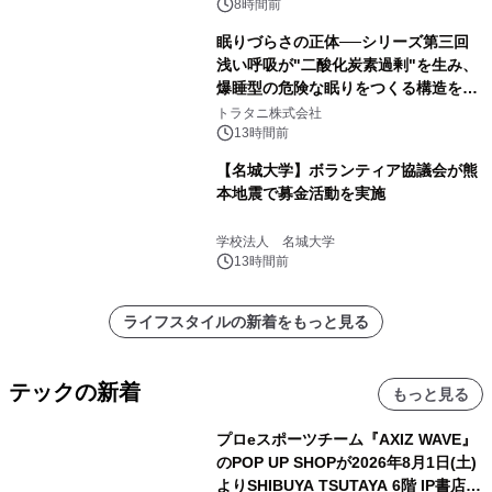
得な素泊まり連泊プランで
8時間前
眠りづらさの正体──シリーズ第三回
浅い呼吸が"二酸化炭素過剰"を生み、
爆睡型の危険な眠りをつくる構造を解
説
トラタニ株式会社
13時間前
【名城大学】ボランティア協議会が熊
本地震で募金活動を実施
学校法人 名城大学
13時間前
ライフスタイルの新着をもっと見る
テックの新着
もっと見る
プロeスポーツチーム『AXIZ WAVE』
のPOP UP SHOPが2026年8月1日(土)
よりSHIBUYA TSUTAYA 6階 IP書店で