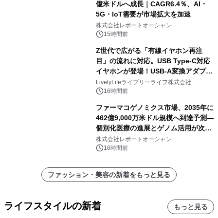
億米ドルへ成長｜CAGR6.4％、AI・
5G・IoT需要が市場拡大を加速
株式会社レポートオーシャン
15時間前
Z世代で広がる「有線イヤホン再注
目」の流れに対応。USB Type-C対応
イヤホンが登場！USB-A変換アダプタ
ー付きでスマホからパソコンまで幅広
LivelyLifeライブリーライフ株式会社
く活用可能
16時間前
ファーマコゲノミクス市場、2035年に
462億9,000万米ドル規模へ到達予測―
個別化医療の進展とゲノム活用が次世
代ヘルスケア投資を加速
株式会社レポートオーシャン
16時間前
ファッション・美容の新着をもっと見る
ライフスタイルの新着
もっと見る