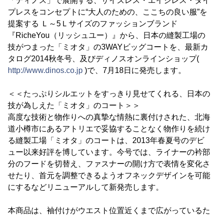
「ディノス」で展開する、サイズレス・エイジレス・タイ
プレスをコンセプトに“大人のための、ここちの良い服”を
提案する Ｌ～5Ｌサイズのファッションブランド
『RicheYou（リッシュユー）』から、日本の縫製工場の
技がつまった「ミオタ」の3WAYビッグコートを、最新カ
タログ2014秋冬号、及びディノスオンラインショップ(
http://www.dinos.co.jp
)で、7月18日に発売します。
＜＜たっぷりシルエットをすっきり見せてくれる、日本の
技が為しえた「ミオタ」のコート＞＞
高度な技術と物作りへの真摯な情熱に裏付けされた、北海
道小樽市にあるアトリエで妥協することなく物作りを続け
る縫製工場「ミオタ」のコートは、2013年春夏号のデビ
ュー以来好評を博しています。今号では、ライナーの衿部
分のフードを切替え、ファスナーの開け方で表情を変化さ
せたり、首元を調整できるようオフネックデザインを可能
にするなどリニューアルして新発売します。
本商品は、袖付けがウエスト位置近くまで広がっているた