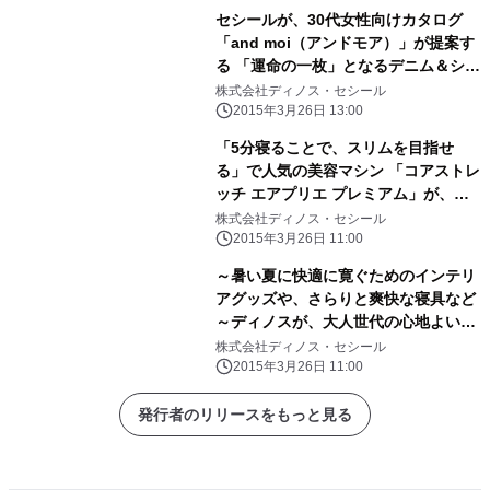
セシールが、30代女性向けカタログ
「and moi（アンドモア）」が提案す
る 「運命の一枚」となるデニム＆シャ
ツを新発売
株式会社ディノス・セシール
2015年3月26日 13:00
「5分寝ることで、スリムを目指せ
る」で人気の美容マシン 「コアストレ
ッチ エアプリエ プレミアム」が、進
化して登場！
株式会社ディノス・セシール
2015年3月26日 11:00
～暑い夏に快適に寛ぐためのインテリ
アグッズや、さらりと爽快な寝具など
～ディノスが、大人世代の心地よい
「夏暮らし」のためのアイテムを発売
株式会社ディノス・セシール
2015年3月26日 11:00
発行者のリリースをもっと見る