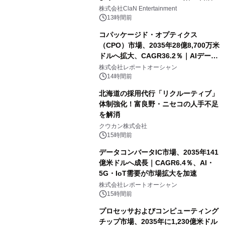
開催決定！！
株式会社ClaN Entertainment
13時間前
コパッケージド・オプティクス
（CPO）市場、2035年28億8,700万米
ドルへ拡大、CAGR36.2％｜AIデータ
センター・高速光通信需要が成長を加
株式会社レポートオーシャン
速
14時間前
北海道の採用代行「リクルーティブ」
体制強化！富良野・ニセコの人手不足
を解消
クウカン株式会社
15時間前
データコンバータIC市場、2035年141
億米ドルへ成長｜CAGR6.4％、AI・
5G・IoT需要が市場拡大を加速
株式会社レポートオーシャン
15時間前
プロセッサおよびコンピューティング
チップ市場、2035年に1,230億米ドル