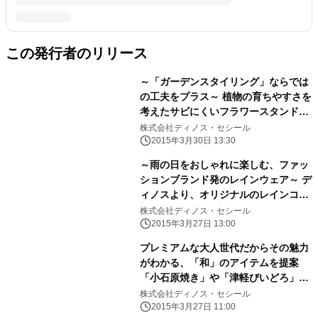
この発行者のリリース
～「ガーデンスタイリング」ならでは
の工夫をプラス～ 植物の育ちやすさを
考えたサビにくいフラワースタンドな
どを新発売 『ガーデンスタイリング』
株式会社ディノス・セシール
VOL.30 2015-2016発行
2015年3月30日 13:30
～雨の日をおしゃれに楽しむ、ファッ
ションブランド発のレインウェア～ デ
ィノスより、オリジナルのレインコー
ト、レインポンチョを新発売
株式会社ディノス・セシール
2015年3月27日 13:00
プレミアムな大人世代だからその魅力
がわかる、「和」のアイテムを提案
「小石原焼き」や「津軽びいどろ」の
モダン食器などを新発売
株式会社ディノス・セシール
2015年3月27日 11:00