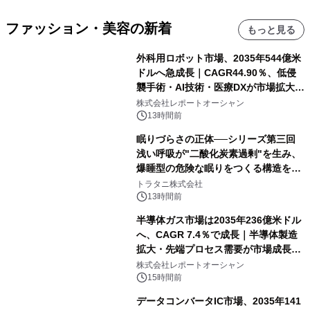
ファッション・美容の新着
もっと見る
外科用ロボット市場、2035年544億米
ドルへ急成長｜CAGR44.90％、低侵
襲手術・AI技術・医療DXが市場拡大を
牽引
株式会社レポートオーシャン
13時間前
眠りづらさの正体──シリーズ第三回
浅い呼吸が"二酸化炭素過剰"を生み、
爆睡型の危険な眠りをつくる構造を解
説
トラタニ株式会社
13時間前
半導体ガス市場は2035年236億米ドル
へ、CAGR 7.4％で成長｜半導体製造
拡大・先端プロセス需要が市場成長を
加速
株式会社レポートオーシャン
15時間前
データコンバータIC市場、2035年141