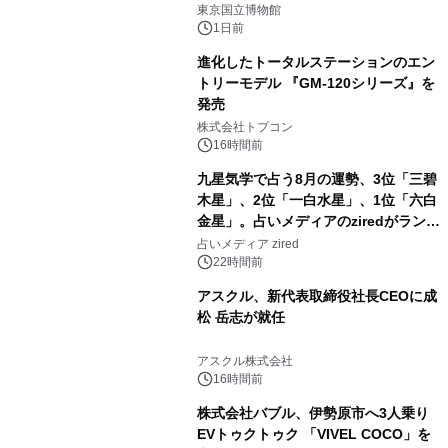
東京国立博物館
1日前
進化したトータルステーションのエン
トリーモデル 『GM-120シリーズ』を
発売
3
株式会社トプコン
16時間前
九星気学で占う8月の運勢、3位「三碧
木星」、2位「一白水星」、1位「六白
金星」。占いメディアのziredがランキ
4
ングを発表
占いメディア zired
22時間前
アスクル、新代表取締役社長CEOに成
松 岳志が就任
5
アスクル株式会社
16時間前
株式会社バブル、伊勢原市へ3人乗り
EVトゥクトゥク 「VIVEL COCO」を