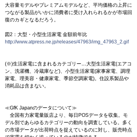
大容量モデルやプレミアムモデルなど、平均価格の上昇に
つながる製品がいかに消費者に受け入れられるかが市場回
復のカギとなるだろう。
図2：大型・小型生活家電 金額前年比
http://www.atpress.ne.jp/releases/47963/img_47963_2.gif
(※)生活家電に含まれるカテゴリー…大型生活家電(エアコ
ン、洗濯機、冷蔵庫など)、小型生活家電(家事家電、調理
家電、理美容・健康家電、季節空調家電)。住設系製品や
消耗品は含まない。
≪GfK Japanのデータについて≫
全国有力家電量販店より、毎日POSデータを収集。モ
デル別であらゆるカテゴリーの動向を調査している。多く
の市場データが出荷時点を捉えているのに対し、販売時点