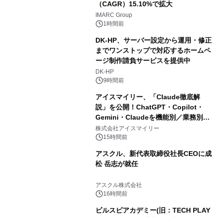
（CAGR）15.10%で拡大
IMARC Group
1時間前
DK-HP、サーバー設定から運用・修正
までワンストップで対応するホームペ
ージ制作請負サービスを提供中
DK-HP
9時間前
アイスマイリー、「Claude徹底解
説」を公開！ChatGPT・Copilot・
Gemini・Claudeを機能別／業務別に
比較―自社に合う生成AIの選び方がわ
株式会社アイスマイリー
かる実践ガイド
15時間前
アスクル、新代表取締役社長CEOに成
松 岳志が就任
アスクル株式会社
16時間前
ビルスピアカデミー(旧：TECH PLAY