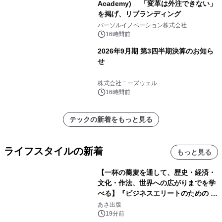
Academy) 「変革は外注できない」
を掲げ、リブランディング
パーソルイノベーション株式会社
16時間前
2026年9月期 第3四半期決算のお知ら
せ
株式会社ニーズウェル
16時間前
テックの新着をもっと見る
ライフスタイルの新着
もっと見る
【一杯の蕎麦を通して、歴史・経済・
文化・作法、世界への広がりまでを学
べる】『ビジネスエリートのための 教
養としての蕎麦』2026年8月25日
あさ出版
（火）発売
19分前