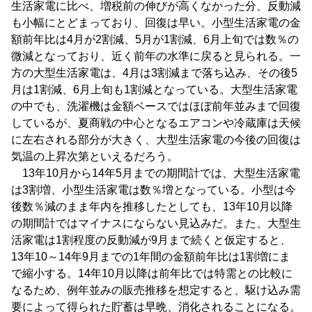
生活家電に比べ、増税前の伸びが高くなかった分、反動減
も小幅にとどまっており、回復は早い。小型生活家電の金
額前年比は4月が2割減、5月が1割減、6月上旬では数％の
微減となっており、近く前年の水準に戻ると見られる。一
方の大型生活家電は、4月は3割減まで落ち込み、その後5
月は1割減、6月上旬も1割減となっている。大型生活家電
の中でも、洗濯機は金額ベースではほぼ前年並みまで回復
しているが、夏商戦の中心となるエアコンや冷蔵庫は天候
に左右される部分が大きく、大型生活家電の今後の回復は
気温の上昇次第といえるだろう。
13年10月から14年5月までの期間計では、大型生活家電
は3割増、小型生活家電は数％増となっている。小型は今
後数％減のまま年内を推移したとしても、13年10月以降
の期間計ではマイナスにならない見込みだ。また、大型生
活家電は1割程度の反動減が9月まで続くと仮定すると、
13年10～14年9月までの1年間の金額前年比は1割増にま
で縮小する。14年10月以降は前年比では特需との比較に
なるため、例年並みの販売推移を想定すると、駆け込み需
要によって得られた貯蓄は早晩、消化されることになる。