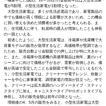
一極集中した(図2)。10～3月計の金額前年比は大型生活家
電が5割増、小型生活家電が1割増となった。
大型生活家電は、多くが生活必需品であり、家電製品の
中でも価格が高く増税による影響が大きいため、この機会
に買い替えを決めた消費者が多かったと考えられる。ま
た、住宅購入に伴う、転居時の購入が増加したことも伸長
の一因といえる。
前述したように、大型生活家電は、冷蔵庫や洗濯機で大
容量モデルの販売が急増するなど、高価格帯が堅調であっ
たため、販売台数より金額面での押し上げが特に大きかっ
た。また、冷蔵庫や洗濯機の高価帯製品は例年、夏のハイ
シーズンに向けて価格が下がるが、需要が前倒しされ、価
格が高値で安定したことも金額面で寄与したといえるだろ
う。小型生活家電では、クリーナーや電子レンジ、炊飯ジ
ャーを中心に家事家電、調理家電の増加が目立った。中で
も、クリーナーは拡大基調のハンディータイプ・スティッ
クタイプに加え、キャニスタータイプやロボットタイプも
伸長し、3月の販売金額は前年の2倍となった。
増税後の4、5月の販売をみると、小型生活家電は大型