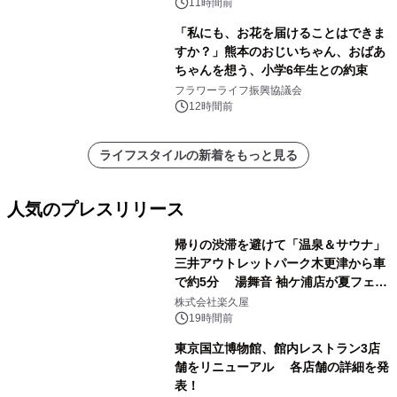
11時間前
「私にも、お花を届けることはできま
すか？」熊本のおじいちゃん、おばあ
ちゃんを想う、小学6年生との約束
フラワーライフ振興協議会
12時間前
ライフスタイルの新着をもっと見る
人気のプレスリリース
帰りの渋滞を避けて「温泉＆サウナ」
三井アウトレットパーク木更津から車
で約5分 湯舞音 袖ケ浦店が夏フェア
1
メニューを提供
株式会社楽久屋
19時間前
東京国立博物館、館内レストラン3店
舗をリニューアル 各店舗の詳細を発
表！
2