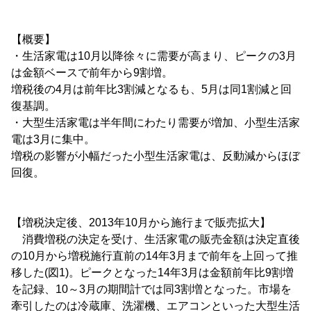
【概要】
・生活家電は10月以降徐々に需要が高まり、ピークの3月
は金額ベースで前年から9割増。
増税後の4月は前年比3割減となるも、5月は同1割減と回
復基調。
・大型生活家電は半年間にわたり需要が増加、小型生活家
電は3月に集中。
増税の影響が小幅だった小型生活家電は、反動減からほぼ
回復。
【増税決定後、2013年10月から施行まで販売拡大】
消費増税の決定を受け、生活家電の販売金額は決定直後
の10月から増税施行直前の14年3月まで前年を上回って推
移した(図1)。ピークとなった14年3月は金額前年比9割増
を記録、10～3月の期間計では同3割増となった。市場を
牽引したのは冷蔵庫、洗濯機、エアコンといった大型生活