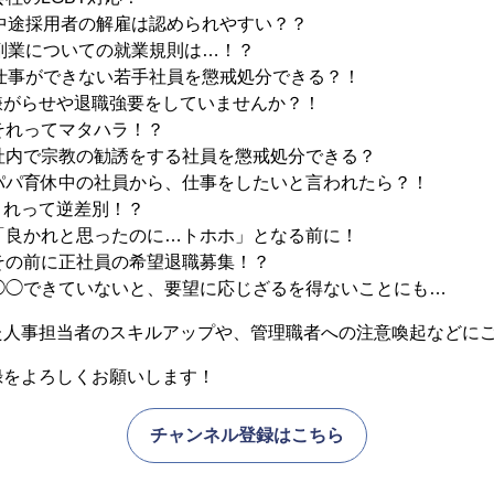
：中途採用者の解雇は認められやすい？？
：副業についての就業規則は…！？
：仕事ができない若手社員を懲戒処分できる？！
嫌がらせや退職強要をしていませんか？！
それってマタハラ！？
社内で宗教の勧誘をする社員を懲戒処分できる？
パパ育休中の社員から、仕事をしたいと言われたら？！
これって逆差別！？
「良かれと思ったのに…トホホ」となる前に！
その前に正社員の希望退職募集！？
◯◯できていないと、要望に応じざるを得ないことにも…
た人事担当者のスキルアップや、管理職者への注意喚起などに
録をよろしくお願いします！
チャンネル登録はこちら