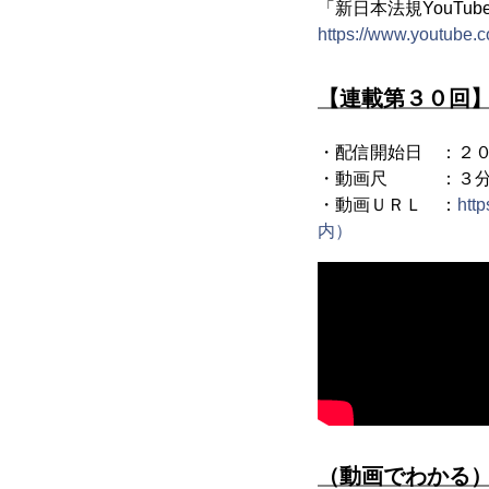
「新日本法規YouTu
https://www.youtube
【連載第３０回
・配信開始日 ：２
・動画尺 ：３分
・動画ＵＲＬ ：
ht
内）
（動画でわかる）