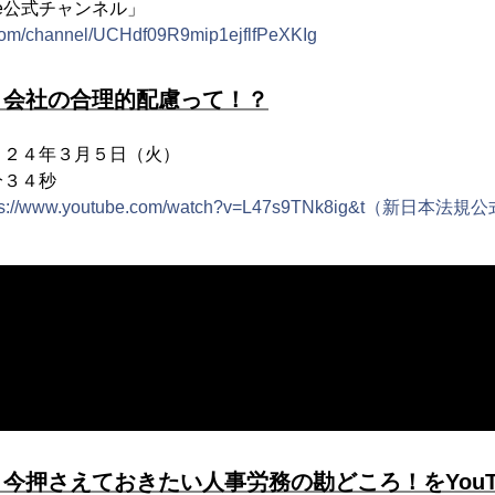
be公式チャンネル」
.com/channel/UCHdf09R9mip1ejflfPeXKIg
】会社の合理的配慮って！？
０２４年３月５日（火）
３４秒
tps://www.youtube.com/watch?v=L47s9TNk8ig&t（新日本
今押さえておきたい人事労務の勘どころ！をYouT