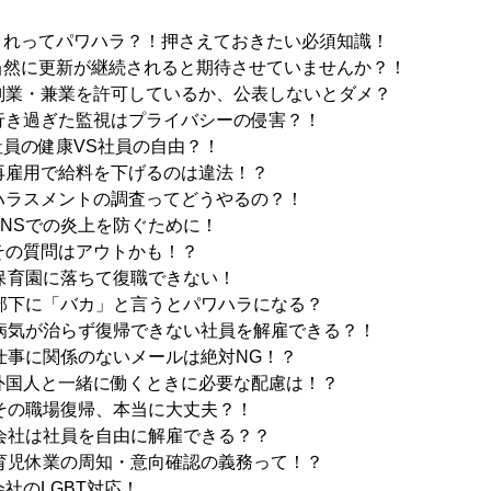
これってパワハラ？！押さえておきたい必須知識！
当然に更新が継続されると期待させていませんか？！
副業・兼業を許可しているか、公表しないとダメ？
行き過ぎた監視はプライバシーの侵害？！
員の健康VS社員の自由？！
再雇用で給料を下げるのは違法！？
ハラスメントの調査ってどうやるの？！
SNSでの炎上を防ぐために！
その質問はアウトかも！？
：保育園に落ちて復職できない！
：部下に「バカ」と言うとパワハラになる？
：病気が治らず復帰できない社員を解雇できる？！
：仕事に関係のないメールは絶対NG！？
外国人と一緒に働くときに必要な配慮は！？
：その職場復帰、本当に大丈夫？！
：会社は社員を自由に解雇できる？？
：育児休業の周知・意向確認の義務って！？
社のLGBT対応！