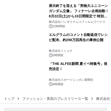
展示終了を迎える「実物大ユニコーン
ガンダム立像」 フィナーレ企画始動！
8月22日(土)から10日間限定で 特別映
4
像『UNICORN GUNDAM Statue ―
株式会社バンダイナムコフィルムワークス
BEYOND POSSIBILITY ―』を上映！
10時間前
エルグラムのコメント自動返信でレシ
ピ配布、約298万回再生の事例公開
5
株式会社ミショナ
5時間前
「THE ALFEE新聞 夏イベ特集号」発
売決定！
6
株式会社スポーツニッポン新聞社
4時間前
トップ
ファッション・美容のプレスリリース一覧
株式会社