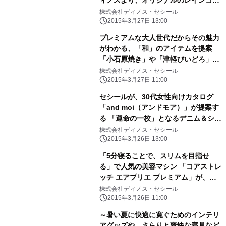
ト、レインポンチョを新発売
株式会社ディノス・セシール
2015年3月27日 13:00
プレミアムな大人世代だからその魅力
がわかる、「和」のアイテムを提案
「小石原焼き」や「津軽びいどろ」の
モダン食器などを新発売
株式会社ディノス・セシール
2015年3月27日 11:00
セシールが、30代女性向けカタログ
「and moi（アンドモア）」が提案す
る 「運命の一枚」となるデニム＆シャ
ツを新発売
株式会社ディノス・セシール
2015年3月26日 13:00
「5分寝ることで、スリムを目指せ
る」で人気の美容マシン 「コアストレ
ッチ エアプリエ プレミアム」が、進
化して登場！
株式会社ディノス・セシール
2015年3月26日 11:00
～暑い夏に快適に寛ぐためのインテリ
アグッズや、さらりと爽快な寝具など