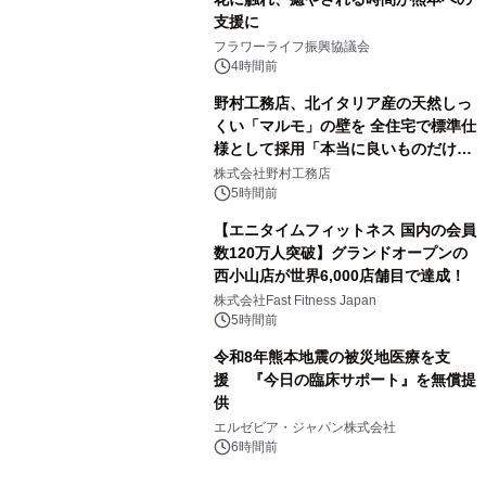
支援に
フラワーライフ振興協議会
4時間前
野村工務店、北イタリア産の天然しっ
くい「マルモ」の壁を 全住宅で標準仕
様として採用「本当に良いものだけに
こだわる」
株式会社野村工務店
5時間前
【エニタイムフィットネス 国内の会員
数120万人突破】グランドオープンの
西小山店が世界6,000店舗目で達成！
株式会社Fast Fitness Japan
5時間前
令和8年熊本地震の被災地医療を支
援 『今日の臨床サポート』を無償提
供
エルゼビア・ジャパン株式会社
6時間前