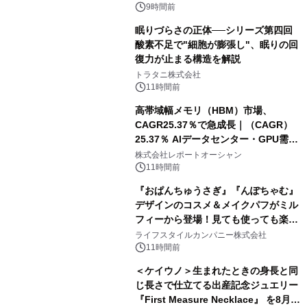
9時間前
眠りづらさの正体──シリーズ第四回
酸素不足で"細胞が膨張し"、眠りの回
復力が止まる構造を解説
トラタニ株式会社
11時間前
高帯域幅メモリ（HBM）市場、
CAGR25.37％で急成長｜（CAGR）
25.37％ AIデータセンター・GPU需要
拡大が2035年の市場成長を牽引
株式会社レポートオーシャン
11時間前
『おぱんちゅうさぎ』『んぽちゃむ』
デザインのコスメ＆メイクパフがミル
フィーから登場！見ても使っても楽し
い、ポップでキュートなコレクショ
ライフスタイルカンパニー株式会社
ン。
11時間前
＜ケイウノ＞生まれたときの身長と同
じ長さで仕立てる出産記念ジュエリー
『First Measure Necklace』 を8月14