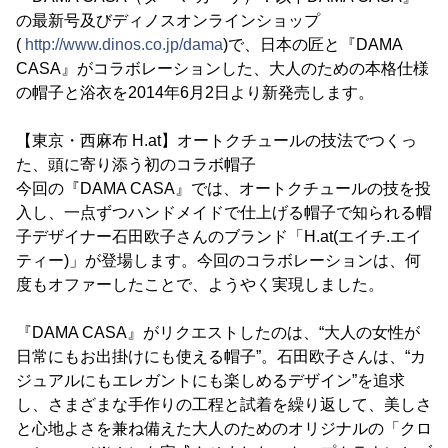
の最新号及びディノスオンラインショップ
(
http://www.dinos.co.jp/dama
)で、日本の匠と『DAMA
CASA』がコラボレーションした、大人のための本格仕様
の帽子と浴衣を2014年6月2日より新発売します。
【東京・西麻布 H.at】オートクチュールの技法でつくっ
た、頭に寄り添う初のコラボ帽子
今回の『DAMA CASA』では、オートクチュールの技を投
入し、一点ずつハンドメイドで仕上げる帽子で知られる帽
子デザイナー石田欧子さんのブランド「H.at(エイチ.エイ
ティー)」が登場します。今回のコラボレーションは、何
度もオファーしたことで、ようやく実現しました。
『DAMA CASA』がリクエストしたのは、“大人の女性が
日常にもお出掛けにも使える帽子”。石田欧子さんは、“カ
ジュアルにもエレガントにも楽しめるデザイン”を追求
し、さまざまな手作りの工程と試着を繰り返して、美しさ
と心地よさを兼ね備えた大人のためのオリジナルの「クロ