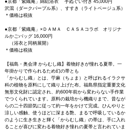
●京都「紫織庵」綿絽浴衣 手ぬぐい付き 45,000円
沢瀉（ダークパープル系）、すすき（ライトベージュ系）
＊価格は税抜
●京都「紫織庵」×ＤＡＭＡ ＣＡＳＡコラボ オリジナ
ルかごバッグ 16,000円
（浴衣と同柄展開）
＊価格は税抜
【福島・奥会津 からむし織】着物好きが憧れる夏帯。一
年掛かりで作られるため幻の帯とも
「からむし織」とは、苧麻（ちょま）と呼ばれるイラクサ
科の植物を原料にして織り上げた布。福島県指定重要文化
無形文化財に認定され、約600年前から変わらない手作業
でつくられています。原料の栽培から機織りまで、昔なが
らの二十四節気に従って約一年をかけて完成。ひんやりと
涼しい感触、使うほどに深まる艶、まるで呼吸しているか
のように生き生きと輝く「からむし織」の帯は、手に入れ
ることが喜びに変わる着物好き憧れの夏帯と言われていま