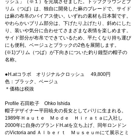
ッシュ」（※１）を完成させました。トップクラウンとブ
リム（つば）は、独自に開発した麻のブレードで、サイド
は麻の布帛のバイアス使い。いずれの素材も日本製です。
やわらかいブリム部分は、下げたり上げたり、斜めにした
り、装いや気分に合わせてさまざまな表情を楽しめます。
サイド部分が布帛でできているため、平たくなり持ち運び
にも便利。ベージュとブラックの2色を展開します。
(※1)ブリム（つば）が下向きについた釣り鐘型の帽子の
名称。
●H.atコラボ オリジナルクロッシュ 49,800円
色：ブラック、ベージュ
＊価格は税抜
Profile 石田欧子 Ohko Ishida
帽子デザイナー平田暁夫の長女としてパリに生まれる。
1989年Ｈａｕｔｅ Ｍｏｄｅ Ｈｉｒａｔａに入社し
2000年に自身のブランドH.atを立ち上げ、同年ロンドン
のVictoria and Ａｌｂｅｒｔ Ｍｕｓｅｕｍにて展示とミ