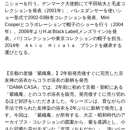
ニショーを行う。デンマーク大使館にて平田暁夫と毛皮コ
レクションを発表（2001年）、バレエダンサーを使いシ
ョー形式で2002-03秋冬コレクションを発表、Mini
Cooperとコラボレーションで帽子のショーを行う（2004
年）。2006年よりH.at Black Label(メンズライン)を発
表。パリコレクションや東京コレクションの帽子を担当。
2014年 Ａｋｉｏ Ｈｉｒａｔａ ブランドを継承する
運びとなる。
【京都の老舗「紫織庵」】2年前発売後すぐに完売した京
友禅の浴衣からコラボ浴衣の新柄を発売
『DAMA CASA』では、2年前に初めて京都・室町にある
「紫織庵」とのコラボ浴衣を販売。発売後すぐに売り切れ
るほど好評をいただきました。今シーズンは、昔ながらの
手法で作られた友禅染の浴衣を2年ぶりに新柄で発売しま
す。今回は、「紫織庵」が所有する、大正・昭和時代のア
ーカイブス・コレクションの図案から、紫を基調とし、小
さな可憐な花がモダンな「沢瀉（おもだか）」、淡いベー