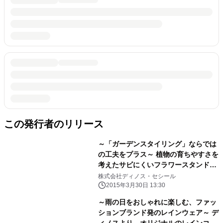
この発行者のリリース
～「ガーデンスタイリング」ならでは
の工夫をプラス～ 植物の育ちやすさを
考えたサビにくいフラワースタンドな
どを新発売 『ガーデンスタイリング』
株式会社ディノス・セシール
VOL.30 2015-2016発行
2015年3月30日 13:30
～雨の日をおしゃれに楽しむ、ファッ
ションブランド発のレインウェア～ デ
ィノスより、オリジナルのレインコー