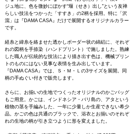
ジュ地に、色を微妙にぼかす“堰（せき）出し”という友禅
らしい技法をつかった「すすき」の2柄を採用。特に「沢
瀉」は『DAMA CASA』だけで展開するオリジナルカラー
です。
経糸と緯糸を絡ませた透かしボーダー状の綿絽に、それぞ
れの図柄を手捺染（ハンドプリント）で施しました。熟練
した職人が伝統的な技法により描き出す色は、機械プリン
トのものにはない見事な表情を生み出しています。
『DAMA CASA』では、Ｓ・Ｍ・Ｌの3サイズを展開。同
柄の手ぬぐい付きで販売します。
さらに、お揃いの生地でつくったオリジナルのかごバッグ
もご用意。かごは、インドネシア・バリ島の、アタという
植物の茎を手編みした、一年に少量しか生産できない希少
品。かごの色は共通のブラックで、浴衣とお揃いのそれぞ
れの生地の柄が引き立つように形を変えました。