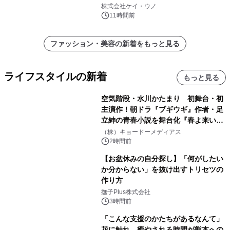
日(金)に発売
株式会社ケイ・ウノ
11時間前
ファッション・美容の新着をもっと見る
ライフスタイルの新着
もっと見る
空気階段・水川かたまり 初舞台・初
主演作！朝ドラ『ブギウギ』作者・足
立紳の青春小説を舞台化『春よ来い、
マジで来い』キービジュアル解禁！
（株）キョードーメディアス
2時間前
【お盆休みの自分探し】「何がしたい
か分からない」を抜け出すトリセツの
作り方
撫子Plus株式会社
3時間前
「こんな支援のかたちがあるなんて」
花に触れ、癒やされる時間が熊本への