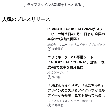
ライフスタイルの新着をもっと見る
人気のプレスリリース
PEANUTS BOOK FAIR 2026が スヌ
ーピーの誕生日の8月10日より 全国の
書店123店舗で開催！
1
株式会社ソニー・クリエイティブプロダクツ
10時間前
エリミネーター/SE専用シート
「GOODSEAT “COBRA”」登場 表
皮4種で愛車を自分色に
2
株式会社グッズ
7時間前
『おぱんちゅうさぎ』『んぽちゃむ』
デザインのコスメ＆メイクパフがミル
フィーから登場！見ても使っても楽し
3
い、ポップでキュートなコレクショ
ライフスタイルカンパニー株式会社
ン。
11時間前