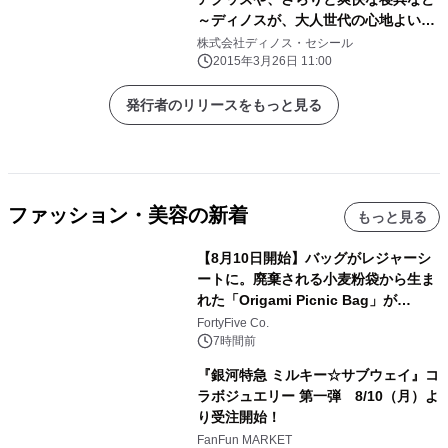
～ディノスが、大人世代の心地よい
「夏暮らし」のためのアイテムを発売
株式会社ディノス・セシール
2015年3月26日 11:00
発行者のリリースをもっと見る
ファッション・美容の新着
もっと見る
【8月10日開始】バッグがレジャーシ
ートに。廃棄される小麦粉袋から生ま
れた「Origami Picnic Bag」が
Makuakeに登場
FortyFive Co.
7時間前
『銀河特急 ミルキー☆サブウェイ』コ
ラボジュエリー 第一弾 8/10（月）よ
り受注開始！
FanFun MARKET