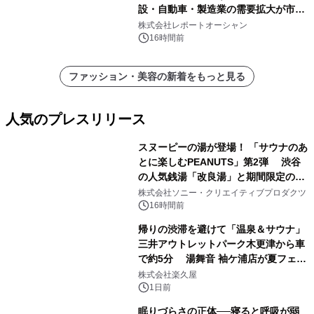
設・自動車・製造業の需要拡大が市場
を牽引
株式会社レポートオーシャン
16時間前
ファッション・美容の新着をもっと見る
人気のプレスリリース
スヌーピーの湯が登場！ 「サウナのあ
とに楽しむPEANUTS」第2弾 渋谷
の人気銭湯「改良湯」と期間限定のコ
1
ラボレーション サウナイキタイコラ
株式会社ソニー・クリエイティブプロダクツ
ボグッズも発売決定！
16時間前
帰りの渋滞を避けて「温泉＆サウナ」
三井アウトレットパーク木更津から車
で約5分 湯舞音 袖ケ浦店が夏フェア
2
メニューを提供
株式会社楽久屋
1日前
眠りづらさの正体──寝ると呼吸が弱