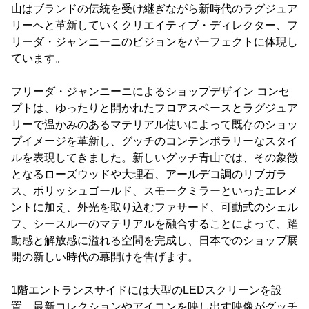
山はブランドの伝統を受け継ぎながら新時代のラグジュア
リーへと革新していくクリエイティブ・ディレクター、フ
リーダ・ジャンニーニのビジョンをパーフェクトに体現し
ています。
フリーダ・ジャンニーニによるショップデザイン コンセ
プトは、ゆったりと開かれたフロアスペースとラグジュア
リーで温かみのあるマテリアル使いによって既存のショッ
プイメージを革新し、グッチのコンテンポラリーなスタイ
ルを表現してきました。新しいグッチ青山では、その象徴
となるローズウッドや大理石、アールデコ調のリブガラ
ス、ポリッシュゴールド、スモークミラーといったエレメ
ントに加え、外光を取り込むファサード、可動式のシェル
フ、シースルーのマテリアルを融合することによって、躍
動感と解放感に溢れる空間を完成し、日本でのショップ展
開の新しい時代の幕開けを告げます。
1階エントランスサイドには大型のLEDスクリーンを設
置。最新コレクションやアイコンを映し出す映像がグッチ