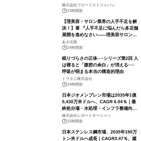
クレンジングPRO」を2026年8月6日
株式会社フローリストジャパン
発売
13時間前
【理美容・サロン業界の人手不足を解
決！】著 『人手不足に悩んだら多店舗
展開を進めなさい――理美容サロン
「多店舗展開」の教科書』2026年8月
あさ出版
24日（月）発売
14時間前
眠りづらさの正体──シリーズ第2回 人
は寝ると「腹腔の余白」が消える──
呼吸が弱まる本当の構造的理由
トラタニ株式会社
14時間前
日本ジオメンブレン市場は2035年1億
5,430万米ドルへ、CAGR 6.04％｜最
終処分場・水処理・インフラ整備向け
需要拡大
株式会社レポートオーシャン
15時間前
日本ステンレス鋼市場、2035年190万
トン米ドルへ成長｜CAGR3.47％、建