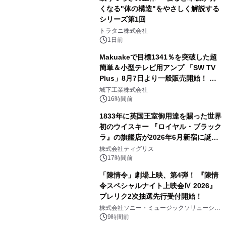
くなる"体の構造"をやさしく解説する
シリーズ第1回
3
トラタニ株式会社
1日前
Makuakeで目標1341％を突破した超
簡単＆小型テレビ用アンプ 「SW TV
Plus」8月7日より一般販売開始！ ケ
4
ーブル1本つなぐだけ、テレビの音が
城下工業株式会社
ぐっと豊かに
16時間前
1833年に英国王室御用達を賜った世界
初のウイスキー 『ロイヤル・ブラック
ラ』の旗艦店が2026年6月新宿に誕
5
生 バカルディ ジャパンと連携した
株式会社ティグリス
没入型バー「BAR Arca」
17時間前
「陳情令」劇場上映、第4弾！ 『陳情
令スペシャルナイト上映会Ⅳ 2026』
プレリク2次抽選先行受付開始！
6
株式会社ソニー・ミュージックソリューショ
ンズ
9時間前