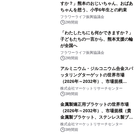
すか？」熊本のおじいちゃん、おばあ
ちゃんを想う、小学6年生との約束
フラワーライフ振興協議会
2時間前
「わたしたちにも何かできますか？」
子どもたちの一言から、熊本支援の輪
が全国へ
フラワーライフ振興協議会
2時間前
アルミニウム・ジルコニウム合金スパ
ッタリングターゲットの世界市場
（2026年～2032年）、市場規模
（0.995、0.999、その他）・分析レポ
株式会社マーケットリサーチセンター
ートを発表
3時間前
金属製矯正用ブラケットの世界市場
（2026年～2032年）、市場規模（貴
金属製ブラケット、ステンレス製ブラ
ケット、純チタン製ブラケット）・分
株式会社マーケットリサーチセンター
析レポートを発表
3時間前