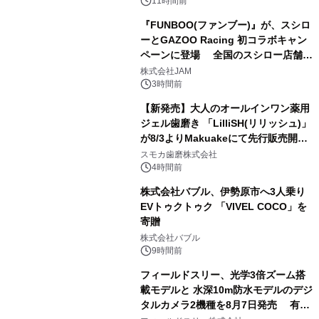
11時間前
『FUNBOO(ファンブー)』が、スシロ
ーとGAZOO Racing 初コラボキャン
ペーンに登場 全国のスシロー店舗で
3
GR 4車種の FUNBOO(ミニカー)付き
株式会社JAM
メニューが展開されます
3時間前
【新発売】大人のオールインワン薬用
ジェル歯磨き 「LilliSH(リリッシュ)」
が8/3よりMakuakeにて先行販売開
4
始！
スモカ歯磨株式会社
4時間前
株式会社バブル、伊勢原市へ3人乗り
EVトゥクトゥク 「VIVEL COCO」を
寄贈
5
株式会社バブル
9時間前
フィールドスリー、光学3倍ズーム搭
載モデルと 水深10m防水モデルのデジ
タルカメラ2機種を8月7日発売 有効
6