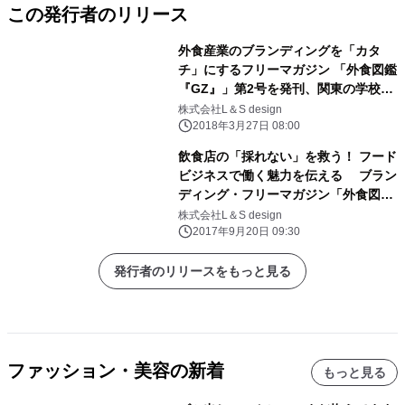
この発行者のリリース
外食産業のブランディングを「カタ
チ」にするフリーマガジン 「外食図鑑
『GZ』」第2号を発刊、関東の学校
90％に設置！
株式会社L＆S design
2018年3月27日 08:00
飲食店の「採れない」を救う！ フード
ビジネスで働く魅力を伝える ブラン
ディング・フリーマガジン「外食図鑑
『GZ』」創刊！
株式会社L＆S design
2017年9月20日 09:30
発行者のリリースをもっと見る
ファッション・美容の新着
もっと見る