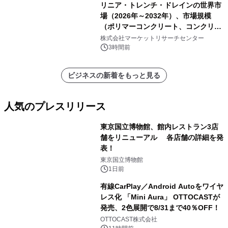
リニア・トレンチ・ドレインの世界市
場（2026年～2032年）、市場規模
（ポリマーコンクリート、コンクリー
ト、プラスチック、金属）・分析レポ
株式会社マーケットリサーチセンター
ートを発表
3時間前
ビジネスの新着をもっと見る
人気のプレスリリース
東京国立博物館、館内レストラン3店
舗をリニューアル 各店舗の詳細を発
表！
1
東京国立博物館
1日前
有線CarPlay／Android Autoをワイヤ
レス化 「Mini Aura」 OTTOCASTが
発売、2色展開で8/31まで40％OFF！
2
OTTOCAST株式会社