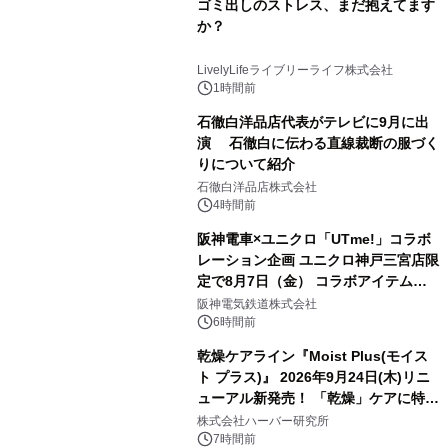
ゴミ出しのストレス、まだ抱えてます
か？
LivelyLifeライブリーライフ株式会社
1時間前
石徹白洋品店代表がテレビに9月に出
演 石徹白に伝わる直線裁断の服づく
りについて紹介
石徹白洋品店株式会社
4時間前
阪神電車×ユニクロ「UTme!」コラボ
レーション企画 ユニクロ神戸三宮店限
定で8月7日（金） コラボアイテムが
発売決定！
阪神電気鉄道株式会社
6時間前
乾燥ケアライン『Moist Plus(モイス
ト プラス)』 2026年9月24日(木)リニ
ューアル新発売！ 「乾燥」ケアに特化
し、ライン使いで潤いに満ちた肌へ
株式会社ハーバー研究所
7時間前