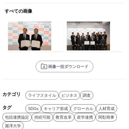
すべての画像
画像一括ダウンロード
カテゴリ
ライフスタイル
ビジネス
調査
タグ
SDGs
キャリア形成
グローカル
人材育成
包括連携協定
持続可能
教育改革
産学連携
関彰商事
麗澤大学