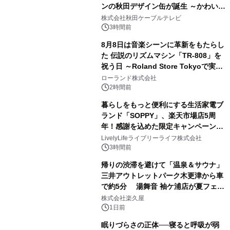
ンの秋田デザイン缶が誕生 ～かわいい
2
秋田犬の子犬と秋田の四季と名所を巡
株式会社秋田ケーブルテレビ
るパッケージ～ 9月1日(火)秋田県内で
3時間前
販売開始
8月8日は音楽シーンに革新をもたらし
た 伝説のリズムマシン「TR-808」を
祝う日 ～Roland Store Tokyoで実機
3
を展示しての 記念キャンペーンを開
ローランド株式会社
催 英国ラジオ「NTS」の 特別プログ
2時間前
ラムや、「TR-808」を愛する伝説的
暮らしをもっと便利にする生活家電ブ
アーティストを フィーチャーしたアニ
ランド「SOPPY」、楽天市場店5周
メーションを公開～
年！感謝を込めた限定キャンペーンを
4
8月10日より開催
LivelyLifeライブリーライフ株式会社
3時間前
帰りの渋滞を避けて「温泉＆サウナ」
三井アウトレットパーク木更津から車
で約5分 湯舞音 袖ケ浦店が夏フェア
5
メニューを提供
株式会社楽久屋
1日前
眠りづらさの正体──寝ると呼吸が弱