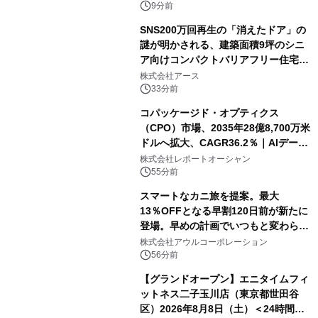
9分前
SNS200万回再生の「消えたドア」の
謎が明かされる、建築面積9坪のシニ
ア向けコンパクトバリアフリー住宅が
誕生
株式会社アース
33分前
コパッケージド・オプティクス
（CPO）市場、2035年28億8,700万米
ドルへ拡大、CAGR36.2％｜AIデータ
センター・高速光通信需要が成長を加
株式会社レポートオーシャン
速
55分前
スマートなカニ旅を提案。最大
13％OFFとなる早割120日前が新たに
登場。早めの計画でいつもと変わらぬ
大人の冬旅を。ー夕日ヶ浦温泉「佳松
株式会社アウルコーポレーション
苑 別邸ふうか」ー
56分前
【グランドオープン】エニタイムフィ
ットネス二子玉川店（東京都世田谷
区）2026年8月8日（土）＜24時間年