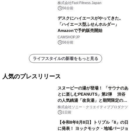
中無休のフィットネスジム＞
株式会社Fast Fitness Japan
56分前
デスクにハイエースがやってきた。
「ハイエース型ふせんホルダー」
Amazonで予約販売開始
CAMSHOP.JP
56分前
ライフスタイルの新着をもっと見る
人気のプレスリリース
スヌーピーの湯が登場！ 「サウナのあ
とに楽しむPEANUTS」第2弾 渋谷
の人気銭湯「改良湯」と期間限定のコ
1
ラボレーション サウナイキタイコラ
株式会社ソニー・クリエイティブプロダクツ
ボグッズも発売決定！
1日前
【令和8年8月8日】トリプル「8」の日
に発表！ ヨックモック・地域バージョ