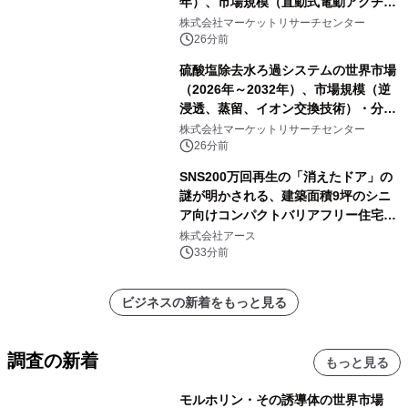
年）、市場規模（直動式電動アクチュ
エータ、回転式電動アクチュエー
株式会社マーケットリサーチセンター
タ）・分析レポートを発表
26分前
硫酸塩除去水ろ過システムの世界市場
（2026年～2032年）、市場規模（逆
浸透、蒸留、イオン交換技術）・分析
レポートを発表
株式会社マーケットリサーチセンター
26分前
SNS200万回再生の「消えたドア」の
謎が明かされる、建築面積9坪のシニ
ア向けコンパクトバリアフリー住宅が
誕生
株式会社アース
33分前
ビジネスの新着をもっと見る
調査の新着
もっと見る
モルホリン・その誘導体の世界市場