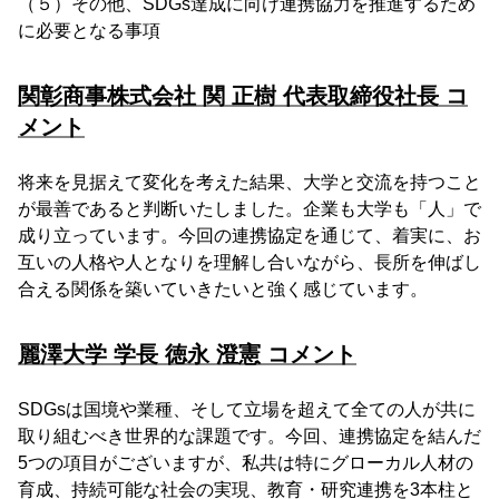
（５）その他、SDGs達成に向け連携協力を推進するため
に必要となる事項
関彰商事株式会社 関 正樹 代表取締役社長 コ
メント
将来を見据えて変化を考えた結果、大学と交流を持つこと
が最善であると判断いたしました。企業も大学も「人」で
成り立っています。今回の連携協定を通じて、着実に、お
互いの人格や人となりを理解し合いながら、長所を伸ばし
合える関係を築いていきたいと強く感じています。
麗澤大学 学長 徳永 澄憲 コメント
SDGsは国境や業種、そして立場を超えて全ての人が共に
取り組むべき世界的な課題です。今回、連携協定を結んだ
5つの項目がございますが、私共は特にグローカル人材の
育成、持続可能な社会の実現、教育・研究連携を3本柱と