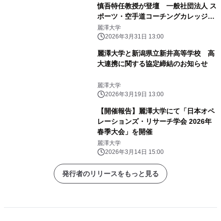
慎吾特任教授が登壇 一般社団法人 ス
ポーツ・空手道コーチングカレッジ
「第1回創立記念フォーラム」4月19日
麗澤大学
(日)麗澤大学にて開催
2026年3月31日 13:00
麗澤大学と新潟県立新井高等学校 高
大連携に関する協定締結のお知らせ
麗澤大学
2026年3月19日 13:00
【開催報告】麗澤大学にて「日本オペ
レーションズ・リサーチ学会 2026年
春季大会」を開催
麗澤大学
2026年3月14日 15:00
発行者のリリースをもっと見る