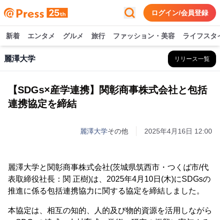
ログイン/会員登録
新着
エンタメ
グルメ
旅行
ファッション・美容
ライフスタ
麗澤大学
リリース一覧
【SDGs×産学連携】関彰商事株式会社と包括
連携協定を締結
麗澤大学
その他
2025年4月16日 12:00
麗澤大学と関彰商事株式会社(茨城県筑西市・つくば市/代
表取締役社長：関 正樹)は、2025年4月10日(木)にSDGsの
推進に係る包括連携協力に関する協定を締結しました。
本協定は、相互の知的、人的及び物的資源を活用しながら