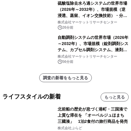
硫酸塩除去水ろ過システムの世界市場
（2026年～2032年）、市場規模（逆
浸透、蒸留、イオン交換技術）・分析
レポートを発表
株式会社マーケットリサーチセンター
26分前
自動調剤システムの世界市場（2026年
～2032年）、市場規模（錠剤調剤シス
テム、カプセル調剤システム、液剤調
剤システム、その他）・分析レポート
株式会社マーケットリサーチセンター
を発表
56分前
調査の新着をもっと見る
ライフスタイルの新着
もっと見る
北前船の歴史が息づく港町・三国湊で
上質な滞在を 「オーベルジュほまち
三國湊」 1泊2食付の旅行商品を発売
株式会社ぷらど