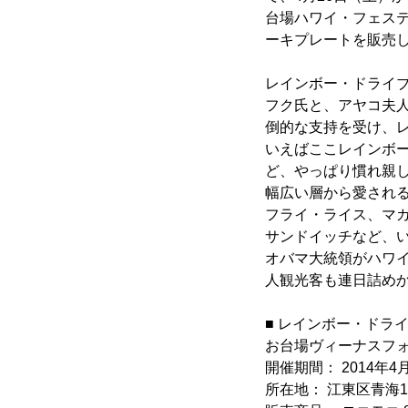
台場ハワイ・フェステ
ーキプレートを販売
レインボー・ドライブ
フク氏と、アヤコ夫
倒的な支持を受け、レ
いえばここレインボ
ど、やっぱり慣れ親
幅広い層から愛される
フライ・ライス、マカ
サンドイッチなど、
オバマ大統領がハワ
人観光客も連日詰め
■ レインボー・ドラ
お台場ヴィーナスフォ
開催期間： 2014年4
所在地： 江東区青海1