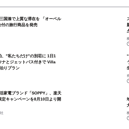
三国湊で上質な滞在を 「オーベル
食付の旅行商品を発売
、"私たちだけ"の別荘に 1日1
とジェットバス付きで Villa
泊素泊りプラン
活家電ブランド「SOPPY」、楽天
限定キャンペーンを8月10日より開
会社