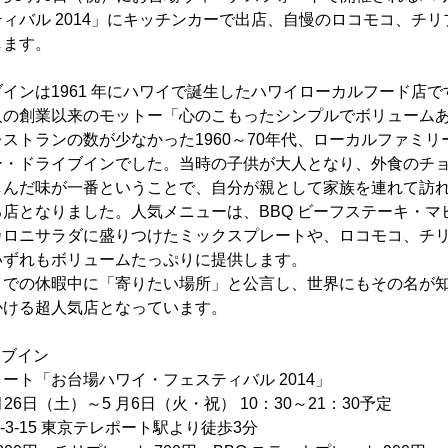
ィバル 2014」にキッチンカーで出店、自慢のロコモコ、チリプ
します。
インは1961 年にハワイで誕生したハワイローカルフード店
人の創業以来のモットー「心のこもったシンプルでボリューム
ストランの数が少なかった1960～70年代、ローカルファミ
ー・ドライブインでした。当時の子供が大人となり、外食のチ
しんだ味が一番ということで、自分が親として家族を連れて訪
店となりました。人気メニューは、BBQ ビーフステーキ・マ
ロニサラダに盛りつけたミックスプレートや、ロコモコ、チリラ
いずれもボリュームたっぷりに提供します。
イでの休暇中に「寄りたい場所」と公言し、世界にもその名が
かける超人気店となっています。
イブイン
ート「お台場ハワイ・フェスティバル 2014」
月26日（土）～5 月6日（火・祝） 10：30～21：30予定
-3-15 東京テレポート駅より徒歩3分