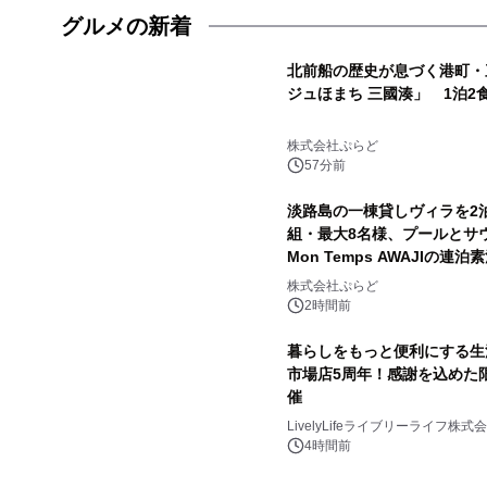
グルメの新着
北前船の歴史が息づく港町・
ジュほまち 三國湊」 1泊2
株式会社ぷらど
57分前
淡路島の一棟貸しヴィラを2泊
組・最大8名様、プールとサウナ
Mon Temps AWAJIの連
株式会社ぷらど
2時間前
暮らしをもっと便利にする生
市場店5周年！感謝を込めた
催
LivelyLifeライブリーライフ株式
4時間前