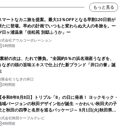
もっと見る
スマートなカニ旅を提案。最大13％OFFとなる早割120日前が
新たに登場。早めの計画でいつもと変わらぬ大人の冬旅を。ー
夕日ヶ浦温泉「佳松苑 別邸ふうか」ー
株式会社アウルコーポレーション
1時間前
“素材の次は、たれで勝負。”全国約5％の浜名湖産うなぎを、
うなぎの頭の旨味エキスで仕上げた新ブランド「井口の誉」誕
生
有限会社うなぎの井口
2時間前
【令和8年8月8日】トリプル「8」の日に発表！ ヨックモック・
地域バージョンの秋田デザイン缶が誕生 ～かわいい秋田犬の子
犬と秋田の四季と名所を巡るパッケージ～ 9月1日(火)秋田県内
で販売開始
株式会社秋田ケーブルテレビ
4時間前