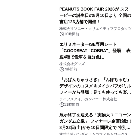
PEANUTS BOOK FAIR 2026が スヌ
ーピーの誕生日の8月10日より 全国の
書店123店舗で開催！
1
株式会社ソニー・クリエイティブプロダクツ
10時間前
エリミネーター/SE専用シート
「GOODSEAT “COBRA”」登場 表
皮4種で愛車を自分色に
2
株式会社グッズ
7時間前
『おぱんちゅうさぎ』『んぽちゃむ』
デザインのコスメ＆メイクパフがミル
フィーから登場！見ても使っても楽し
3
い、ポップでキュートなコレクショ
ライフスタイルカンパニー株式会社
ン。
11時間前
展示終了を迎える「実物大ユニコーン
ガンダム立像」 フィナーレ企画始動！
8月22日(土)から10日間限定で 特別映
4
像『UNICORN GUNDAM Statue ―
株式会社バンダイナムコフィルムワークス