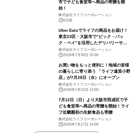
市で子ども食堂等へ商品の寄贈を開
始！
株式会社ライフコーポレーション
6日前
Uber Eatsでライフの商品をお届け！
東京23区・大阪市で”ピック・パッ
ク・ペイ”を活用したデリバリーサー
ビスを開始
株式会社ライフコーポレーション
2026年7月30日 10:00
お買い物をもっと便利に！地域の皆様
の暮らしに寄り添う 「ライフ遠里小野
店」が7月29日（水）にオープン
株式会社ライフコーポレーション
2026年7月22日 14:00
7月12日（日）より大阪市西成区で子
ども食堂等へ商品の寄贈を開始！ライ
フ近畿圏初の生鮮食品も寄贈
株式会社ライフコーポレーション
2026年7月17日 14:00