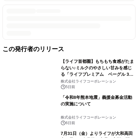
この発行者のリリース
【ライフ首都圏】もちもち食感がたま
らない♪ミルクのやさしい甘みを感じ
る「ライフプレミアム ベーグル 3
種」を新発売！
株式会社ライフコーポレーション
5日前
「令和8年熊本地震」義援金募金活動
の実施について
株式会社ライフコーポレーション
6日前
7月31日（金）よりライフが大和高田