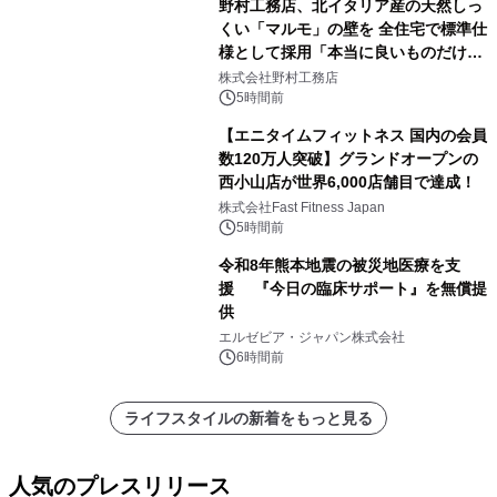
野村工務店、北イタリア産の天然しっ
くい「マルモ」の壁を 全住宅で標準仕
様として採用「本当に良いものだけに
こだわる」
株式会社野村工務店
5時間前
【エニタイムフィットネス 国内の会員
数120万人突破】グランドオープンの
西小山店が世界6,000店舗目で達成！
株式会社Fast Fitness Japan
5時間前
令和8年熊本地震の被災地医療を支
援 『今日の臨床サポート』を無償提
供
エルゼビア・ジャパン株式会社
6時間前
ライフスタイルの新着をもっと見る
人気のプレスリリース