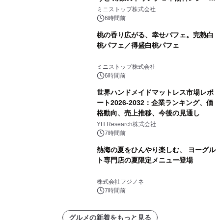
クーポンもらえる！※1
ミニストップ株式会社
6時間前
桃の香り広がる、幸せパフェ。完熟白
桃パフェ／得盛白桃パフェ
ミニストップ株式会社
6時間前
世界ハンドメイドマットレス市場レポ
ート2026-2032：企業ランキング、価
格動向、売上推移、今後の見通し
YH Research株式会社
7時間前
熱海の夏をひんやり楽しむ、 ヨーグル
ト専門店の夏限定メニュー登場
株式会社フジノネ
7時間前
グルメの新着をもっと見る