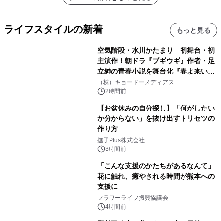
ライフスタイルの新着
もっと見る
空気階段・水川かたまり 初舞台・初
主演作！朝ドラ『ブギウギ』作者・足
立紳の青春小説を舞台化『春よ来い、
マジで来い』キービジュアル解禁！
（株）キョードーメディアス
2時間前
【お盆休みの自分探し】「何がしたい
か分からない」を抜け出すトリセツの
作り方
撫子Plus株式会社
3時間前
「こんな支援のかたちがあるなんて」
花に触れ、癒やされる時間が熊本への
支援に
フラワーライフ振興協議会
4時間前