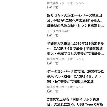
牽引
株式会社レポートオーシャン
1日前
眠りづらさの正体──シリーズ第三回
浅い呼吸が"二酸化炭素過剰"を生み、
爆睡型の危険な眠りをつくる構造を解
説
トラタニ株式会社
1日前
半導体ガス市場は2035年236億米ドル
へ、CAGR 7.4％で成長｜半導体製造
拡大・先端プロセス需要が市場成長を
加速
株式会社レポートオーシャン
1日前
データコンバータIC市場、2035年141
億米ドルへ成長｜CAGR6.4％、AI・
5G・IoT需要が市場拡大を加速
株式会社レポートオーシャン
1日前
Z世代で広がる「有線イヤホン再注
目」の流れに対応。USB Type-C対応