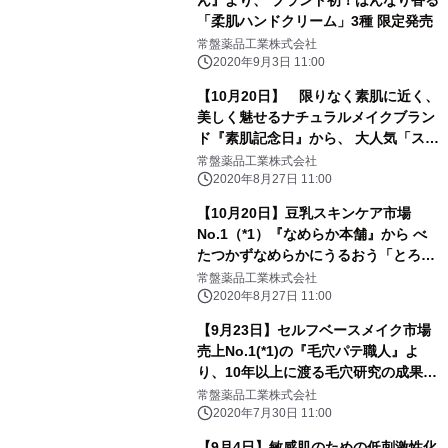
ん』より、 ブランド初！はんなり香る
「柔肌ハンドクリーム」3種 限定発売
常盤薬品工業株式会社
2020年9月3日 11:00
【10月20日】 限りなく素肌に近く、
美しく魅せるナチュラルメイクブラン
ド『素肌記念日』から、 大人気「スキ
ンケアパウダー」の限定の香り しっ
常盤薬品工業株式会社
とりタイプ 発売
2020年8月27日 11:00
【10月20日】豆乳スキンケア市場
No.1（*1）『なめらか本舗』から べ
たつかずなめらかにうるおう「とろん
と濃(こい)ジェル」＜ポンプタイプ＞
常盤薬品工業株式会社
増量サイズで限定発売
2020年8月27日 11:00
【9月23日】セルフベースメイク市場
売上No.1(*1)の『毛穴パテ職人』よ
り、10年以上に渡る毛穴研究の成果か
ら生まれた史上最強(*2)「化粧下地」
常盤薬品工業株式会社
保湿タイプ 限定発売
2020年7月30日 11:00
【9月4日】敏感肌のための低刺激性化