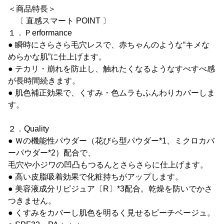
＜商品特長＞
〔 直感スマート POINT 〕
１．Ｐerformance
● 瞬時にさらさら毛穴レスで、赤ちゃんのような“キメな
めらかな肌”に仕上げます。
● テカリ・崩れを防止し、触れたくなるようなすべすべ感
が長時間続きます。
● 肌色補正効果で、くすみ・色ムラもふんわりカバーしま
す。
２．Quality
● Ｗの機能性パウダー（花びら型パウダー*1、ミクロカバ
ーパウダー*2）配合で、
毛穴や小ジワの凹凸もつるんとさらさらに仕上げます。
● 高い皮脂吸着効果で化粧持ちがアップします。
● 美容液成分リピジュア〔R〕*3配合。乾燥を防いでかさ
つきません。
● くすみをカバーし肌色を明るく見せるピーチベージュ。