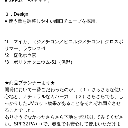
● SPF32 PA＋＋＋。
３．Design
● 使う量を調整しやすい細口チューブを採用。
*1 マイカ、（ジメチコン／ビニルジメチコン）クロスポ
リマー、ラウレス-4
*2 窒化ホウ素
*3 ポリクオタニウム-51（保湿）
★商品プランナーより★
開発において一番こだわったのが、（１）さらさらな使い
心地と、ナチュラルなカバー力 （２）さらさらでも、し
っかりしたUVカット効果があることをそれぞれ両立させ
ることでした。
ありそうでなかったさらさら下地をぜひ試してみてくださ
い。SPF32 PA+++で、春夏でも安心して使用いただけま