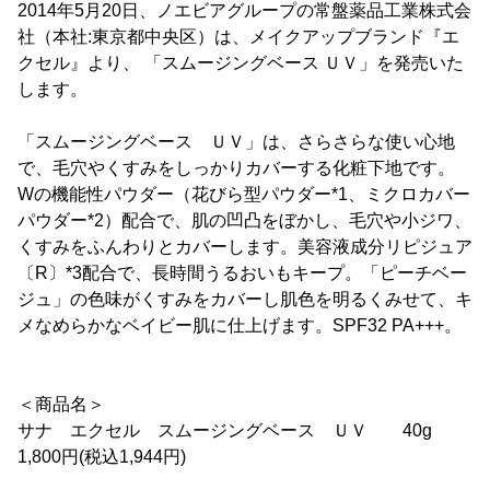
2014年5月20日、ノエビアグループの常盤薬品工業株式会
社（本社:東京都中央区）は、メイクアップブランド『エ
クセル』より、 「スムージングベース ＵＶ」を発売いた
します。
「スムージングベース ＵＶ」は、さらさらな使い心地
で、毛穴やくすみをしっかりカバーする化粧下地です。
Wの機能性パウダー（花びら型パウダー*1、ミクロカバー
パウダー*2）配合で、肌の凹凸をぼかし、毛穴や小ジワ、
くすみをふんわりとカバーします。美容液成分リピジュア
〔R〕*3配合で、長時間うるおいもキープ。「ピーチベー
ジュ」の色味がくすみをカバーし肌色を明るくみせて、キ
メなめらかなベイビー肌に仕上げます。SPF32 PA+++。
＜商品名＞
サナ エクセル スムージングベース ＵＶ 40g
1,800円(税込1,944円)