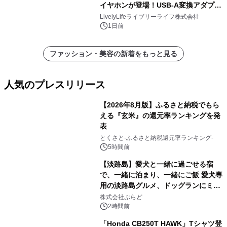
イヤホンが登場！USB-A変換アダプタ
ー付きでスマホからパソコンまで幅広
LivelyLifeライブリーライフ株式会社
く活用可能
1日前
ファッション・美容の新着をもっと見る
人気のプレスリリース
【2026年8月版】ふるさと納税でもら
える『玄米』の還元率ランキングを発
表
1
とくさと-ふるさと納税還元率ランキング-
5時間前
【淡路島】愛犬と一緒に過ごせる宿
で、一緒に泊まり、一緒にご飯 愛犬専
用の淡路島グルメ、ドッグランにミニ
2
プール グランピングとトレーラーハウ
株式会社ぷらど
スの2施設で
2時間前
「Honda CB250T HAWK」Tシャツ登