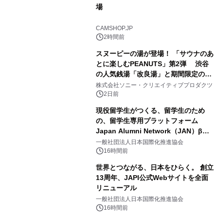
場
3
CAMSHOP.JP
2時間前
スヌーピーの湯が登場！ 「サウナのあ
とに楽しむPEANUTS」第2弾 渋谷
の人気銭湯「改良湯」と期間限定のコ
4
ラボレーション サウナイキタイコラ
株式会社ソニー・クリエイティブプロダクツ
ボグッズも発売決定！
2日前
現役留学生がつくる、留学生のため
の、留学生専用プラットフォーム
Japan Alumni Network（JAN）β版
5
をリリース
一般社団法人日本国際化推進協会
16時間前
世界とつながる、日本をひらく。 創立
13周年、JAPI公式Webサイトを全面
リニューアル
6
一般社団法人日本国際化推進協会
16時間前