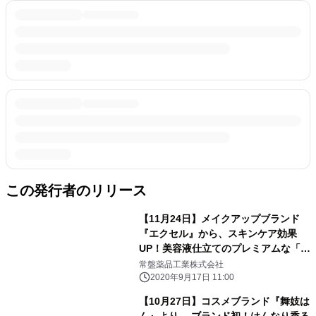
この発行者のリリース
【11月24日】メイクアップブランド
『エクセル』から、スキンケア効果
UP！美容液仕立てのプレミアムな「ス
キンケアパウダー」限定発売
常盤薬品工業株式会社
2020年9月17日 11:00
【10月27日】コスメブランド『舞妓は