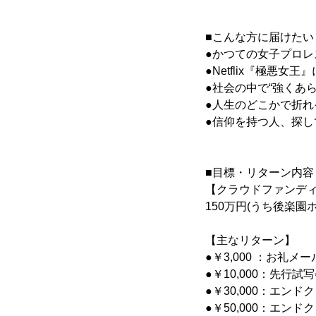
■こんな方に届けたい
●かつての女子プロレ
●Netflix『極悪女
●社会の中で“強くあ
●人生のどこかで折
●信仰を持つ人、探し
■目標・リターン内容
【クラウドファンデ
150万円(うち後楽
【主なリターン】
●￥3,000 ：お礼メー
●￥10,000：先行試
●￥30,000：エン
●￥50,000：エン