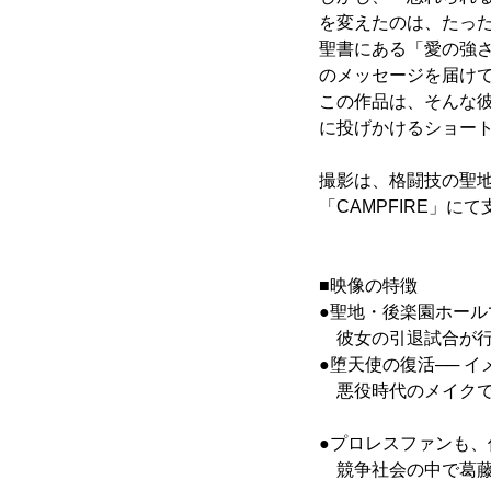
を変えたのは、たった
聖書にある「愛の強
のメッセージを届け
この作品は、そんな
に投げかけるショー
撮影は、格闘技の聖
「CAMPFIRE」に
■映像の特徴
●聖地・後楽園ホール
彼女の引退試合が行
●堕天使の復活── 
悪役時代のメイクで
●プロレスファンも
競争社会の中で葛藤