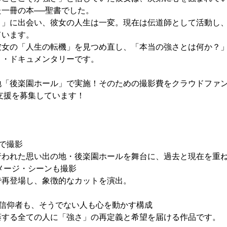
一冊の本──聖書でした。
さ」に出会い、彼女の人生は一変。現在は伝道師として活動し
ています。
彼女の「人生の転機」を見つめ直し、「本当の強さとは何か？
ト・ドキュメンタリーです。
地「後楽園ホール」で実施！そのための撮影費をクラウドファ
て支援を募集しています！
で撮影
われた思い出の地・後楽園ホールを舞台に、過去と現在を重
イメージ・シーンも撮影
再登場し、象徴的なカットを演出。
、信仰者も、そうでない人も心を動かす構成
する全ての人に「強さ」の再定義と希望を届ける作品です。