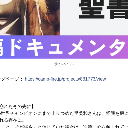
サムネイル
ングページ：
https://camp-fire.jp/projects/831773/view
が崩れたその先に】
世界チャンピオンにまで上りつめた里美和さんは、怪我を機に
ばれる存在に。
ることこそが強さ」と信じていた彼女は、次第に心を蝕まれて