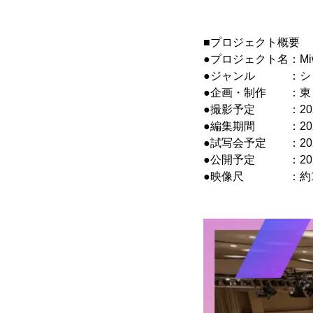
■プロジェクト概要
●プロジェクト名：Miw
●ジャンル ：ショ
●企画・制作 ：東
●撮影予定 ：2025
●編集期間 ：202
●試写会予定 ：202
●公開予定 ：2025
●映像尺 ：約1