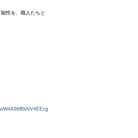
可能性を、職人たちと
gwW4A96fBtAlV4EEcg/viewform