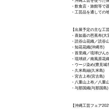
・沖縄工芸を使った
・飲食店・旅館等で
・工芸品を通しての地
【出展予定の主な工
・喜如嘉の芭蕉布(大
・読谷山花織／読谷山
・知花花織(沖縄市)
・首里織／琉球びんが
・琉球絣／南風原花織
・ウージ染め(豊見城市
・久米島紬(久米島)
・宮古上布(宮古島)
・八重山上布／八重山
・与那国織(与那国島)
【沖縄工芸フェア20