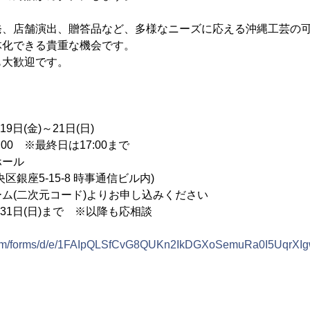
発、店舗演出、贈答品など、多様なニーズに応える沖縄工芸の
体化できる貴重な機会です。
も大歓迎です。
9日(金)～21日(日)
:00 ※最終日は17:00まで
ホール
5-15-8 時事通信ビル内)
ム(二次元コード)よりお申し込みください
月31日(日)まで ※以降も応相談
e.com/forms/d/e/1FAIpQLSfCvG8QUKn2IkDGXoSemuRa0I5UqrXI