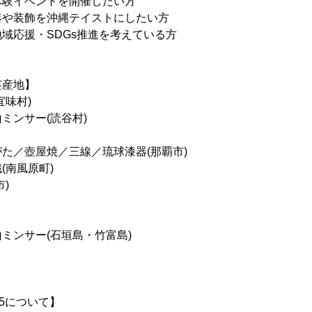
体験イベントを開催したい方
器や装飾を沖縄テイストにしたい方
域応援・SDGs推進を考えている方
芸産地】
宜味村)
ミンサー(読谷村)
た／壺屋焼／三線／琉球漆器(那覇市)
(南風原町)
)
ミンサー(石垣島・竹富島)
25について】