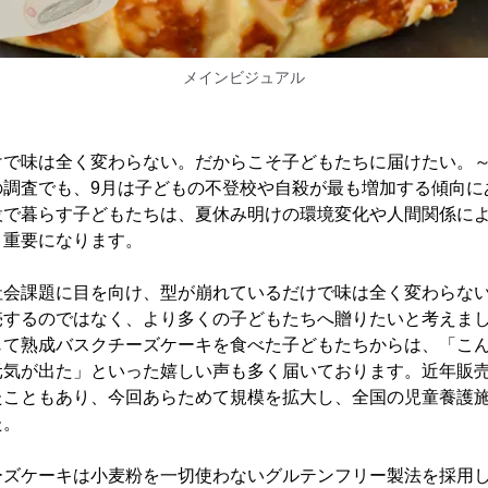
メインビジュアル
けで味は全く変わらない。だからこそ子どもたちに届けたい。
の調査でも、9月は子どもの不登校や自殺が最も増加する傾向に
設で暮らす子どもたちは、夏休み明けの環境変化や人間関係に
り重要になります。
社会課題に目を向け、型が崩れているだけで味は全く変わらな
売するのではなく、より多くの子どもたちへ贈りたいと考えま
じて熟成バスクチーズケーキを食べた子どもたちからは、「こ
元気が出た」といった嬉しい声も多く届いております。近年販
たこともあり、今回あらためて規模を拡大し、全国の児童養護
た。
ーズケーキは小麦粉を一切使わないグルテンフリー製法を採用