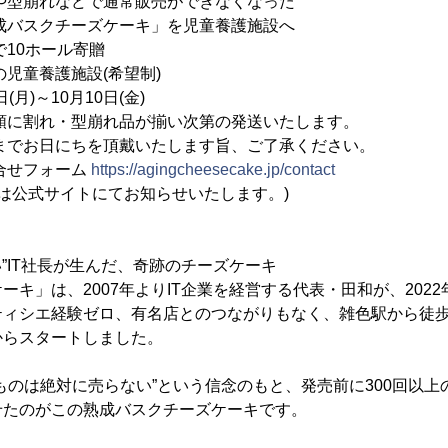
崩れなどで通常販売ができなくなった
ーズケーキ」を児童養護施設へ
ホール寄贈
童養護施設(希望制)
月)～10月10日(金)
順に割れ・型崩れ品が揃い次第の発送いたします。
ちを頂戴いたします旨、ご了承ください。
合せフォーム
https://agingcheesecake.jp/contact
イトにてお知らせいたします。)
い”IT社長が生んだ、奇跡のチーズケーキ
ーキ」は、2007年よりIT企業を経営する代表・田和が、202
ティシエ経験ゼロ、有名店とのつながりもなく、雑色駅から徒歩
からスタートしました。
ものは絶対に売らない”という信念のもと、発売前に300回以上
せたのがこの熟成バスクチーズケーキです。