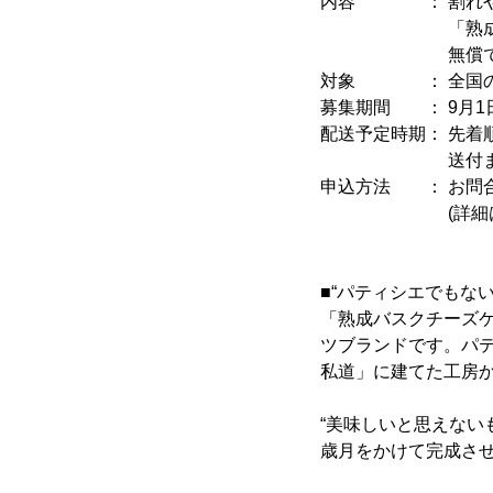
内容 ： 割れや型
「熟成バスクチ
無償で10
対象 ： 全国の児
募集期間 ： 9月1日(
配送予定時期： 先着
送付までお日に
申込方法 ： お問
(詳細は公式サ
■“パティシエでもな
「熟成バスクチーズケ
ツブランドです。パ
私道」に建てた工房
“美味しいと思えない
歳月をかけて完成さ