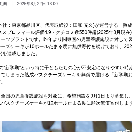
動向
2025年8月22日 13:00
本社：東京都品川区、代表取締役：田和 充久)が運営する「熟
ジネスプロフィール評価4.9・クチコミ数550件超(2025年8月現
イーツブランドです。昨年より関東圏の児童養護施設に対して
ーズケーキが10ホールたまる度に無償寄付を続けており、202
ル)を達成しました。
の“新学期”という特に子どもたちの心が不安定になりやすい時
してしまった熟成バスクチーズケーキを無償で届ける「新学期
す。
、全国の児童養護施設を対象に、希望施設を9月1日より募集し
バスクチーズケーキが10ホールたまる度に順次無償寄付しま