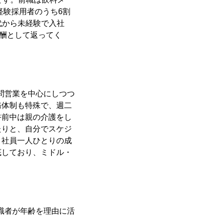
経験採用者のうち6割
代から未経験で入社
報酬として返ってく
問営業を中心にしつつ
務体制も特殊で、週二
午前中は親の介護をし
たりと、自分でスケジ
。社員一人ひとりの成
底しており、ミドル・
職者が年齢を理由に活