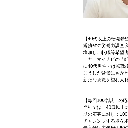
【40代以上の転職希
総務省の労働力調査(詳
増加し、転職等希望者
一方、マイナビの「転職
に40代男性では転職
こうした背景にもか
新たな挑戦を望む人
【毎回100名以上の
当社では、40歳以上
期の応募に対して10
チャレンジする場を
最高齢は定年後の6