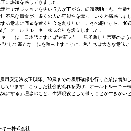
現実に課題を感じてきました。
職定年でポジションを失い収入が下がる。転職活動でも、年齢
な理不尽な構造が、多くの人の可能性を奪っていると痛感しま
戦する意志に価値を置く社会を創りたい」。その想いから、40
掲げ、オールドルーキー株式会社を設立しました。
キー」は、日本語にすれば“古新人”。一見矛盾した言葉のよ
人”として新たな一歩を踏み出すことに、私たちは大きな意味
齢者雇用安定法改正以降、70歳までの雇用確保を行う企業は増加し
に達しています。こうした社会的流れを受け、オールドルーキー
元気にする」理念のもと、生涯現役として働くことが生きがい
ーキー株式会社