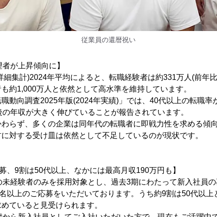
従業員の還暦祝い
望者が上昇傾向に】
細集計)2024年平均によると、転職経験者は約331万人(前年比
も約1,000万人と依然として高水準を維持しています。
動向調査2025年版(2024年実績)」では、40代以上の転職
後の年収が大きく伸びていることが報告されています。
かわらず、多くの企業は同年代の転職者に即戦力性を求める傾
材に対する受け皿は依然として不足しているのが現状です。
応募、9割は50代以上、なかには最高月収190万円も】
の未経験者のみを採用対象とし、過去3期にわたって新入社員の
0名以上のご応募をいただいております。うち約9割は50代以
求めていると見受けられます。
0歳から新入社員としてご入社いただいた方で、現在もご活躍中