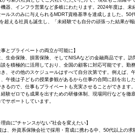
機器、インフラ営業など多岐にわたります。2024年度は、未
ールスのみに与えられるMDRT資格基準を達成しました。50
円を超える社員も誕生し、「未経験でも自分の頑張った結果が
仕事とプライベートの両立が可能に】
、生命保険、損害保険、そしてNISAなどの金融商品です。訪
商談を積極的に活用しており、全国の顧客に対応可能です。勤
除き、その他のスケジュールはすべて自分次第です。例えば、
り、午後は子どもの授業参観があるから仕事の合間に顔を出し
できるので、仕事もプライベートも充実させることができます
、経験ゼロでも成果を出すための研修体制、現場同行などを徹
力でサポートしています。
理由に“チャンスがない”社会を変えたい】
貴は、外資系保険会社で採用・育成に携わる中、50代以上の求