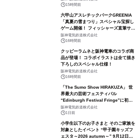
15時間前
六甲山アスレチックパークGREENIA
「真夏の雪まつり」スペシャル宝探し
ゲーム開催！ フィッシャーズ直筆サイ
ン色紙など豪華景品が登場！
阪神電気鉄道株式会社
16時間前
クッピーラムネと阪神電車のコラボ商
品が登場！ コラボイラストは全て描き
下ろしのスペシャル仕様！
阪神電気鉄道株式会社
16時間前
「The Sumo Show HIRAKUZA」 世
界最大の芸術フェスティバル
“Edinburgh Festival Fringe”に初出
演！ ～豪州公演で“Pick of the
阪神電気鉄道株式会社
Week”を受賞した 相撲エンタテイン
1日前
メントが欧州へ挑戦～
小学生以下のお子さまと そのご家族を
対象としたイベント “甲子園キッズフ
ェスタ～2026 autumn～” 9月12日