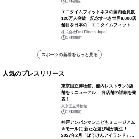
ストレーターの限定デザイン発売中
17時間前
エニタイムフィットネスの国内会員数
120万人突破 記念すべき世界6,000店
舗目を日本の「エニタイムフィットネ
ス西小山店」で達成
株式会社Fast Fitness Japan
17時間前
スポーツの新着をもっと見る
人気のプレスリリース
東京国立博物館、館内レストラン3店
舗をリニューアル 各店舗の詳細を発
表！
1
東京国立博物館
17時間前
神戸アンパンマンこどもミュージアム
＆モールに 新たな遊び場が誕生！
2027年2月「ぼうけんアイランド」が