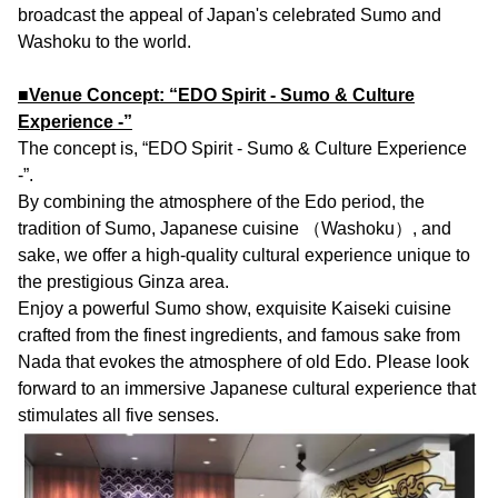
broadcast the appeal of Japan's celebrated Sumo and
Washoku to the world.
■Venue Concept: “EDO Spirit - Sumo & Culture
Experience -”
The concept is, “EDO Spirit - Sumo & Culture Experience
-”.
By combining the atmosphere of the Edo period, the
tradition of Sumo, Japanese cuisine （Washoku）, and
sake, we offer a high-quality cultural experience unique to
the prestigious Ginza area.
Enjoy a powerful Sumo show, exquisite Kaiseki cuisine
crafted from the finest ingredients, and famous sake from
Nada that evokes the atmosphere of old Edo. Please look
forward to an immersive Japanese cultural experience that
stimulates all five senses.