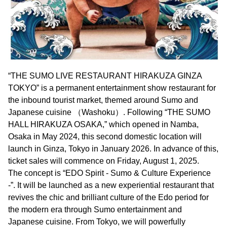
“THE SUMO LIVE RESTAURANT HIRAKUZA GINZA
TOKYO” is a permanent entertainment show restaurant for
the inbound tourist market, themed around Sumo and
Japanese cuisine （Washoku）. Following “THE SUMO
HALL HIRAKUZA OSAKA,” which opened in Namba,
Osaka in May 2024, this second domestic location will
launch in Ginza, Tokyo in January 2026. In advance of this,
ticket sales will commence on Friday, August 1, 2025.
The concept is “EDO Spirit - Sumo & Culture Experience
-”. It will be launched as a new experiential restaurant that
revives the chic and brilliant culture of the Edo period for
the modern era through Sumo entertainment and
Japanese cuisine. From Tokyo, we will powerfully