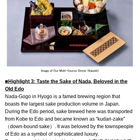
■Highlight 3: Taste the Sake of Nada, Beloved in the
Old Edo
Nada-Gogo in Hyogo is a famed brewing region that
boasts the largest sake production volume in Japan.
During the Edo period, sake brewed here was transported
from Kobe to Edo and became known as “kudari-zake”
（down-bound sake）. It was beloved by the townspeople
of Edo as a symbol of sophisticated luxury.