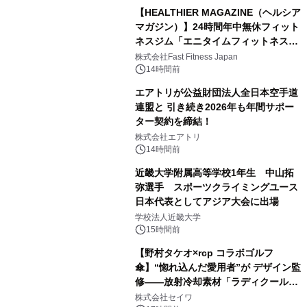
【HEALTHIER MAGAZINE（ヘルシア
マガジン）】24時間年中無休フィット
ネスジム「エニタイムフィットネス」
のウェブマガジン更新中！ ＜世界
株式会社Fast Fitness Japan
6,000店舗目は、東京・西小山に。エ
14時間前
ニタイムフィットネスの「これから」
エアトリが公益財団法人全日本空手道
を聞きました。＞
連盟と 引き続き2026年も年間サポー
ター契約を締結！
株式会社エアトリ
14時間前
近畿大学附属高等学校1年生 中山拓
弥選手 スポーツクライミングユース
日本代表としてアジア大会に出場
学校法人近畿大学
15時間前
【野村タケオ×rcp コラボゴルフ
傘】“惚れ込んだ愛用者”が デザイン監
修――放射冷却素材「ラディクール」
採用の日傘 『rcp』に人気ゴルフイラ
株式会社セイワ