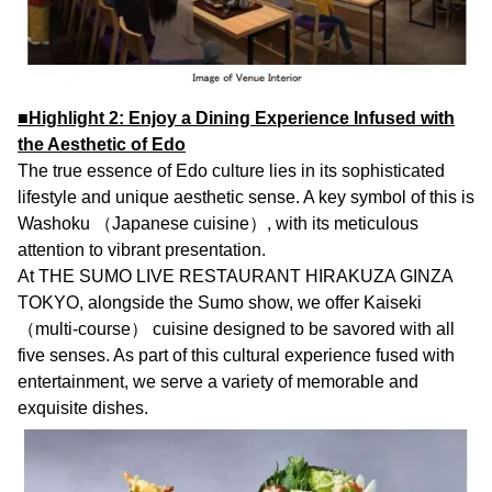
■Highlight 2: Enjoy a Dining Experience Infused with
the Aesthetic of Edo
The true essence of Edo culture lies in its sophisticated
lifestyle and unique aesthetic sense. A key symbol of this is
Washoku （Japanese cuisine）, with its meticulous
attention to vibrant presentation.
At THE SUMO LIVE RESTAURANT HIRAKUZA GINZA
TOKYO, alongside the Sumo show, we offer Kaiseki
（multi-course） cuisine designed to be savored with all
five senses. As part of this cultural experience fused with
entertainment, we serve a variety of memorable and
exquisite dishes.