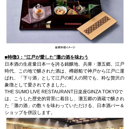
■特徴3：“江戸が愛した”灘の酒を味わう
日本酒の生産量日本一を誇る銘醸地、兵庫・灘五郷。江戸
時代、この地で醸された酒は、樽廻船で神戸から江戸に運
ばれ、「下り酒」として江戸の町人の間でも、粋な贅沢の
象徴として愛されてきました。
THE SUMO LIVE RESTAURANT日楽座GINZA TOKYOで
は、こうした歴史的背景に着目し、灘五郷の酒蔵で醸され
た「灘の酒」の数々を味わっていただける、日本酒バー＆
ショップを併設します。