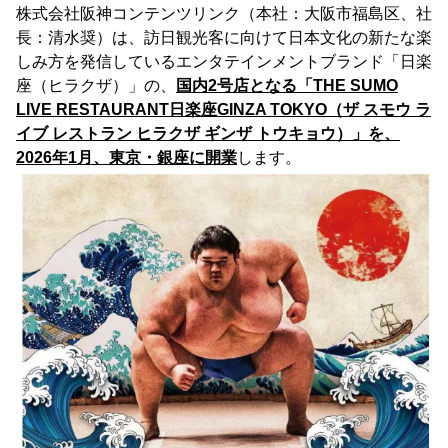
株式会社阪神コンテンツリンク（本社：大阪市福島区、社
長：清水奨）は、訪日観光客に向けて日本文化の新たな楽
しみ方を発信しているエンタテインメントブランド「日楽
座（ヒラクザ）」の、
国内2号店となる「THE SUMO
LIVE RESTAURANT日楽座GINZA TOKYO（ザ スモウ ラ
イブ レストラン ヒラクザ ギンザ トウキョウ）」を、
2026年1月、東京・銀座に開業
します。