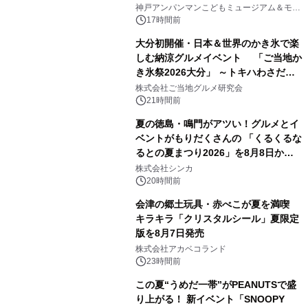
2
オープン
神戸アンパンマンこどもミュージアム＆モー
ル
17時間前
大分初開催・日本＆世界のかき氷で楽
しむ納涼グルメイベント 「ご当地か
き氷祭2026大分」 ～トキハわさだタ
3
ウンで8月21日～31日まで11日間限定
株式会社ご当地グルメ研究会
開催～
21時間前
夏の徳島・鳴門がアツい！グルメとイ
ベントがもりだくさんの 「くるくるな
るとの夏まつり2026」を8月8日から9
4
日間開催 ～夏限定メニューや大抽選
株式会社シンカ
会、大学芋スティックの振る舞いも～
20時間前
会津の郷土玩具・赤べこが夏を満喫
キラキラ「クリスタルシール」夏限定
版を8月7日発売
5
株式会社アカベコランド
23時間前
この夏“うめだ一帯”がPEANUTSで盛
り上がる！ 新イベント「SNOOPY