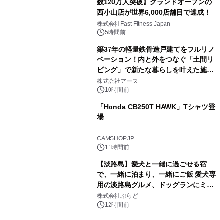
数120万人突破】グランドオープンの
西小山店が世界6,000店舗目で達成！
株式会社Fast Fitness Japan
5時間前
築37年の軽量鉄骨造戸建てをフルリノ
ベーション！内と外をつなぐ「土間リ
ビング」で新たな暮らしを叶えた施工
事例を株式会社アースが公開
株式会社アース
10時間前
「Honda CB250T HAWK」Tシャツ登
場
CAMSHOP.JP
11時間前
【淡路島】愛犬と一緒に過ごせる宿
で、一緒に泊まり、一緒にご飯 愛犬専
用の淡路島グルメ、ドッグランにミニ
プール グランピングとトレーラーハウ
株式会社ぷらど
スの2施設で
12時間前