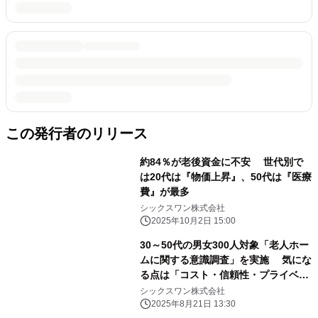
この発行者のリリース
約84％が老後資金に不安 世代別で
は20代は『物価上昇』、50代は『医療
費』が最多
シックスワン株式会社
2025年10月2日 15:00
30～50代の男女300人対象「老人ホー
ムに関する意識調査」を実施 気にな
る点は「コスト・信頼性・プライベー
トの確保」
シックスワン株式会社
2025年8月21日 13:30