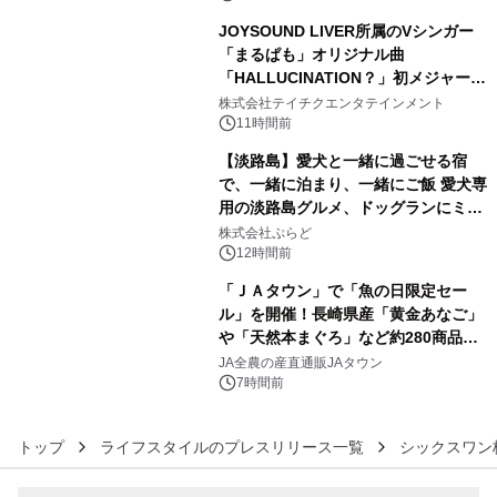
JOYSOUND LIVER所属のVシンガー
「まるぱも」オリジナル曲
「HALLUCINATION？」初メジャー配
4
信リリース決定！
株式会社テイチクエンタテインメント
11時間前
【淡路島】愛犬と一緒に過ごせる宿
で、一緒に泊まり、一緒にご飯 愛犬専
用の淡路島グルメ、ドッグランにミニ
5
プール グランピングとトレーラーハウ
株式会社ぷらど
スの2施設で
12時間前
「ＪＡタウン」で「魚の日限定セー
ル」を開催！長崎県産「黄金あなご」
や「天然本まぐろ」など約280商品を
6
販売！～毎月１０日の定例企画～
JA全農の産直通販JAタウン
7時間前
トップ
ライフスタイルのプレスリリース一覧
シックスワン