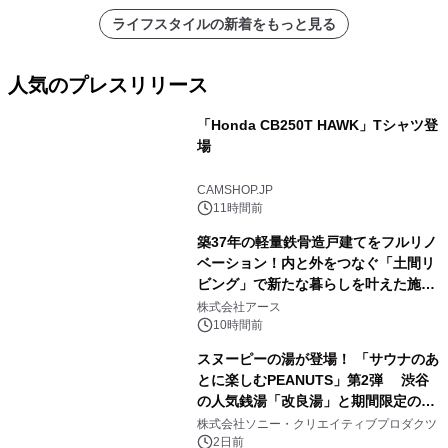
ライフスタイルの新着をもっと見る
人気のプレスリリース
「Honda CB250T HAWK」Tシャツ登
場
1
CAMSHOP.JP
11時間前
築37年の軽量鉄骨造戸建てをフルリノ
ベーション！内と外をつなぐ「土間リ
ビング」で新たな暮らしを叶えた施工
2
事例を株式会社アースが公開
株式会社アース
10時間前
スヌーピーの湯が登場！ 「サウナのあ
とに楽しむPEANUTS」第2弾 渋谷
の人気銭湯「改良湯」と期間限定のコ
3
ラボレーション サウナイキタイコラ
株式会社ソニー・クリエイティブプロダクツ
ボグッズも発売決定！
2日前