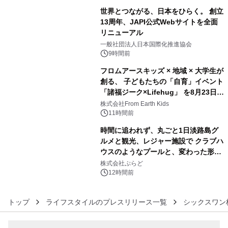
世界とつながる、日本をひらく。 創立
13周年、JAPI公式Webサイトを全面
リニューアル
4
一般社団法人日本国際化推進協会
9時間前
フロムアースキッズ × 地域 × 大学生が
創る、 子どもたちの「自育」イベント
「諸福ジーク×Lifehug」 を8月23日
5
(日)開催
株式会社From Earth Kids
11時間前
時間に追われず、丸ごと1日淡路島グ
ルメと観光、レジャー施設で クラブハ
ウスのようなプールと、変わった形の
6
サウナも 「THE BOXY AWAJI」のお
株式会社ぷらど
得な素泊まり連泊プランで
12時間前
トップ
ライフスタイルのプレスリリース一覧
シックスワン