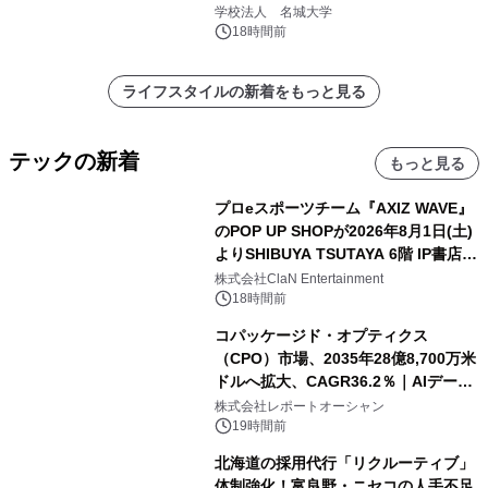
学校法人 名城大学
18時間前
ライフスタイルの新着をもっと見る
テックの新着
もっと見る
プロeスポーツチーム『AXIZ WAVE』
のPOP UP SHOPが2026年8月1日(土)
よりSHIBUYA TSUTAYA 6階 IP書店で
開催決定！！
株式会社ClaN Entertainment
18時間前
コパッケージド・オプティクス
（CPO）市場、2035年28億8,700万米
ドルへ拡大、CAGR36.2％｜AIデータ
センター・高速光通信需要が成長を加
株式会社レポートオーシャン
速
19時間前
北海道の採用代行「リクルーティブ」
体制強化！富良野・ニセコの人手不足