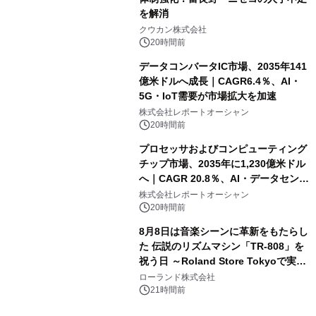
を解消
クウカン株式会社
20時間前
データコンバータIC市場、2035年141
億米ドルへ成長｜CAGR6.4％、AI・
5G・IoT需要が市場拡大を加速
株式会社レポートオーシャン
20時間前
プロセッサおよびコンピューティング
チップ市場、2035年に1,230億米ドル
へ｜CAGR 20.8％、AI・データセンタ
ー需要が成長を牽引
株式会社レポートオーシャン
20時間前
8月8日は音楽シーンに革新をもたらし
た 伝説のリズムマシン「TR-808」を
祝う日 ～Roland Store Tokyoで実機
を展示しての 記念キャンペーンを開
ローランド株式会社
催 英国ラジオ「NTS」の 特別プログ
21時間前
ラムや、「TR-808」を愛する伝説的