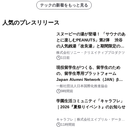
アーティストを フィーチャーしたアニ
テックの新着をもっと見る
メーションを公開～
人気のプレスリリース
スヌーピーの湯が登場！ 「サウナのあ
とに楽しむPEANUTS」第2弾 渋谷
の人気銭湯「改良湯」と期間限定のコ
1
ラボレーション サウナイキタイコラ
株式会社ソニー・クリエイティブプロダクツ
ボグッズも発売決定！
1日前
現役留学生がつくる、留学生のため
の、留学生専用プラットフォーム
Japan Alumni Network（JAN）β版
2
をリリース
一般社団法人日本国際化推進協会
9時間前
学園生活コミュニティ「キャラフレ」
｜2026『夏祭りイベント』のお知らせ
3
キャラフレ｜株式会社エイプリル・データ・
デザインズ
11時間前