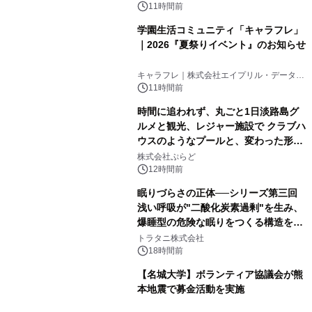
11時間前
学園生活コミュニティ「キャラフレ」
｜2026『夏祭りイベント』のお知らせ
キャラフレ｜株式会社エイプリル・データ・
デザインズ
11時間前
時間に追われず、丸ごと1日淡路島グ
ルメと観光、レジャー施設で クラブハ
ウスのようなプールと、変わった形の
サウナも 「THE BOXY AWAJI」のお
株式会社ぷらど
得な素泊まり連泊プランで
12時間前
眠りづらさの正体──シリーズ第三回
浅い呼吸が"二酸化炭素過剰"を生み、
爆睡型の危険な眠りをつくる構造を解
説
トラタニ株式会社
18時間前
【名城大学】ボランティア協議会が熊
本地震で募金活動を実施