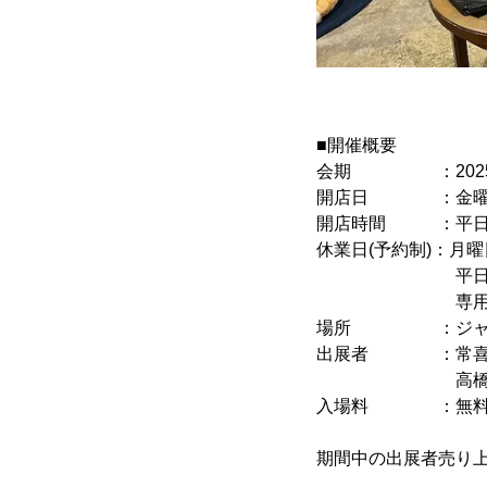
■開催概要
会期 ：2025年7
開店日 ：金曜日
開店時間 ：平日12:0
休業日(予約制)：月
平日【月、火、
専用フォームよ
場所 ：ジャンル無き展覧
出展者 ：常喜寝太郎
高橋紅茶店、mumb
入場料 ：無
期間中の出展者売り上