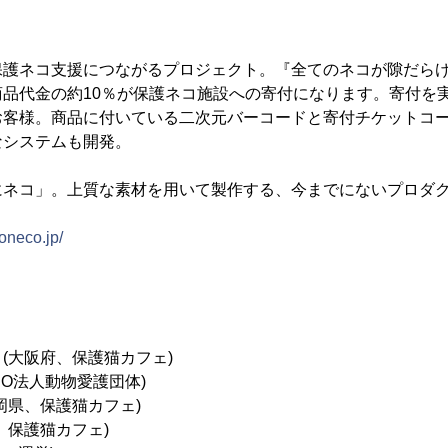
保護ネコ支援につながるプロジェクト。『全てのネコが隙だら
商品代金の約10％が保護ネコ施設への寄付になります。寄付を
お客様。商品に付いている二次元バーコードと寄付チケットコ
なシステムも開発。
にネコ」。上質な素材を用いて製作する、今までにないプロダ
aoneco.jp/
(大阪府、保護猫カフェ)
NPO法人動物愛護団体)
岡県、保護猫カフェ)
、保護猫カフェ)