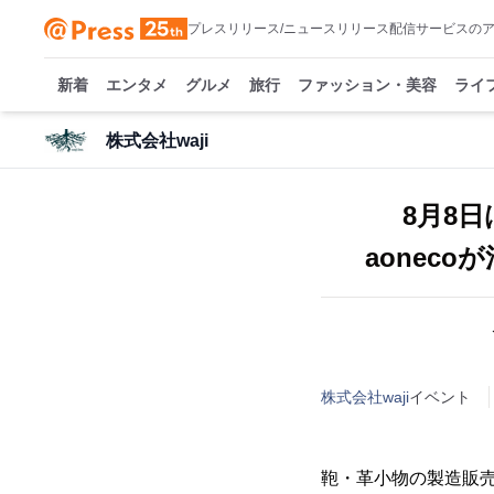
プレスリリース/ニュースリリース配信サービスの
新着
エンタメ
グルメ
旅行
ファッション・美容
ライ
株式会社waji
8月8
aonec
株式会社waji
イベント
鞄・革小物の製造販売を