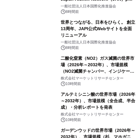
をリリース
一般社団法人日本国際化推進協会
8時間前
世界とつながる、日本をひらく。 創立
13周年、JAPI公式Webサイトを全面
リニューアル
一般社団法人日本国際化推進協会
8時間前
二酸化窒素（NO2）ガス滅菌の世界市
場（2026年～2032年）、市場規模
（NO2滅菌チャンバー、インジケータ
ーおよびモニタリングシステム、その
株式会社マーケットリサーチセンター
他）・分析レポートを発表
10時間前
アルテミシニン酸の世界市場（2026年
～2032年）、市場規模（全合成、半合
成）・分析レポートを発表
株式会社マーケットリサーチセンター
10時間前
ガーデンウッドの世界市場（2026年～
2032年）、市場規模（杉、マホガニ