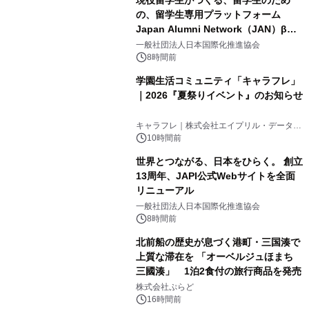
の、留学生専用プラットフォーム
Japan Alumni Network（JAN）β版
3
をリリース
一般社団法人日本国際化推進協会
8時間前
学園生活コミュニティ「キャラフレ」
｜2026『夏祭りイベント』のお知らせ
4
キャラフレ｜株式会社エイプリル・データ・
デザインズ
10時間前
世界とつながる、日本をひらく。 創立
13周年、JAPI公式Webサイトを全面
リニューアル
5
一般社団法人日本国際化推進協会
8時間前
北前船の歴史が息づく港町・三国湊で
上質な滞在を 「オーベルジュほまち
三國湊」 1泊2食付の旅行商品を発売
6
株式会社ぷらど
16時間前