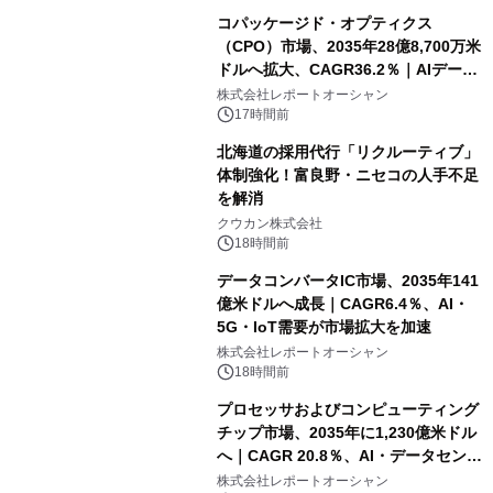
コパッケージド・オプティクス
（CPO）市場、2035年28億8,700万米
ドルへ拡大、CAGR36.2％｜AIデータ
センター・高速光通信需要が成長を加
株式会社レポートオーシャン
速
17時間前
北海道の採用代行「リクルーティブ」
体制強化！富良野・ニセコの人手不足
を解消
クウカン株式会社
18時間前
データコンバータIC市場、2035年141
億米ドルへ成長｜CAGR6.4％、AI・
5G・IoT需要が市場拡大を加速
株式会社レポートオーシャン
18時間前
プロセッサおよびコンピューティング
チップ市場、2035年に1,230億米ドル
へ｜CAGR 20.8％、AI・データセンタ
ー需要が成長を牽引
株式会社レポートオーシャン