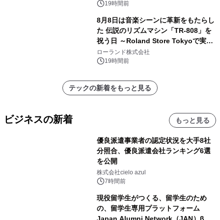
19時間前
8月8日は音楽シーンに革新をもたらし
た 伝説のリズムマシン「TR-808」を
祝う日 ～Roland Store Tokyoで実機
を展示しての 記念キャンペーンを開
ローランド株式会社
催 英国ラジオ「NTS」の 特別プログ
19時間前
ラムや、「TR-808」を愛する伝説的
アーティストを フィーチャーしたアニ
テックの新着をもっと見る
メーションを公開～
ビジネスの新着
もっと見る
優良派遣事業者の認定状況を大手8社
分照合、優良派遣会社ランキング6選
を公開
株式会社cielo azul
7時間前
現役留学生がつくる、留学生のため
の、留学生専用プラットフォーム
Japan Alumni Network（JAN）β版