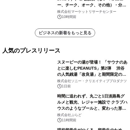
ー、チーク、オーク、その他）・分析
レポートを発表
株式会社マーケットリサーチセンター
10時間前
ビジネスの新着をもっと見る
人気のプレスリリース
スヌーピーの湯が登場！ 「サウナのあ
とに楽しむPEANUTS」第2弾 渋谷
の人気銭湯「改良湯」と期間限定のコ
1
ラボレーション サウナイキタイコラ
株式会社ソニー・クリエイティブプロダクツ
ボグッズも発売決定！
1日前
時間に追われず、丸ごと1日淡路島グ
ルメと観光、レジャー施設で クラブハ
ウスのようなプールと、変わった形の
2
サウナも 「THE BOXY AWAJI」のお
株式会社ぷらど
得な素泊まり連泊プランで
11時間前
現役留学生がつくる、留学生のため