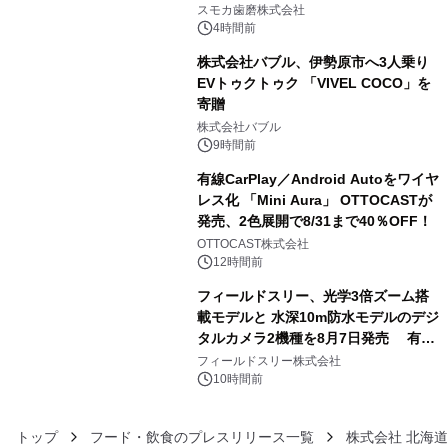
始！
スモカ歯磨株式会社
4時間前
株式会社バブル、伊勢原市へ3人乗り
EVトゥクトゥク 「VIVEL COCO」を
寄贈
4
株式会社バブル
9時間前
有線CarPlay／Android Autoをワイヤ
レス化 「Mini Aura」 OTTOCASTが
発売、2色展開で8/31まで40％OFF！
5
OTTOCAST株式会社
12時間前
フィールドスリー、光学3倍ズーム搭
載モデルと 水深10m防水モデルのデジ
タルカメラ2機種を8月7日発売 有効
6
約1300万画素、用途別に選べるコンデ
フィールドスリー株式会社
ジ新登場
10時間前
トップ
フード・飲食のプレスリリース一覧
株式会社 北海