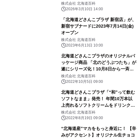
株式会社 北海道百科
2026年3月10日 14:00
「北海道どさんこプラザ 新宿店」が、
新宿サブナードに2023年7月14日(金)
オープン
株式会社 北海道百科
2023年6月13日 10:00
北海道どさんこプラザのオリジナルパ
ッケージ商品 「北のどうぶつたち」が
遂にシリーズ化！10月8日から一斉販
売！
株式会社 北海道百科
2022年10月5日 09:00
北海道どさんこプラザ「“和”って飲む
ソフトなまま」発売！ 年間10万本以
上売れるソフトクリームをドリンクに
改良し8月登場
株式会社 北海道百科
2022年8月19日 09:00
“北海道産”マカをもっと身近に！ 【辛
みがアクセント】オリジナル生チョコ