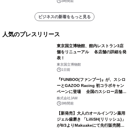
ートを発表
3時間前
ビジネスの新着をもっと見る
人気のプレスリリース
東京国立博物館、館内レストラン3店
舗をリニューアル 各店舗の詳細を発
表！
1
東京国立博物館
1日前
『FUNBOO(ファンブー)』が、スシロ
ーとGAZOO Racing 初コラボキャン
ペーンに登場 全国のスシロー店舗で
2
GR 4車種の FUNBOO(ミニカー)付き
株式会社JAM
メニューが展開されます
3時間前
【新発売】大人のオールインワン薬用
ジェル歯磨き 「LilliSH(リリッシュ)」
が8/3よりMakuakeにて先行販売開
3