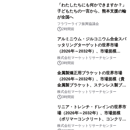
「わたしたちにも何かできますか？」
子どもたちの一言から、熊本支援の輪
が全国へ
フラワーライフ振興協議会
2時間前
アルミニウム・ジルコニウム合金スパ
ッタリングターゲットの世界市場
（2026年～2032年）、市場規模
（0.995、0.999、その他）・分析レポ
株式会社マーケットリサーチセンター
ートを発表
3時間前
金属製矯正用ブラケットの世界市場
（2026年～2032年）、市場規模（貴
金属製ブラケット、ステンレス製ブラ
ケット、純チタン製ブラケット）・分
株式会社マーケットリサーチセンター
析レポートを発表
3時間前
リニア・トレンチ・ドレインの世界市
場（2026年～2032年）、市場規模
（ポリマーコンクリート、コンクリー
ト、プラスチック、金属）・分析レポ
株式会社マーケットリサーチセンター