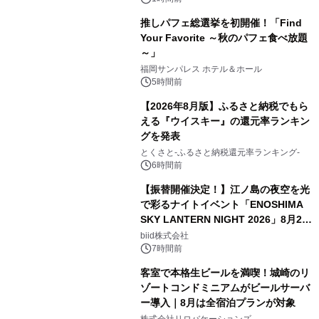
推しパフェ総選挙を初開催！「Find
Your Favorite ～秋のパフェ食べ放題
～」
福岡サンパレス ホテル＆ホール
5時間前
【2026年8月版】ふるさと納税でもら
える『ウイスキー』の還元率ランキン
グを発表
とくさと-ふるさと納税還元率ランキング-
6時間前
【振替開催決定！】江ノ島の夜空を光
で彩るナイトイベント「ENOSHIMA
SKY LANTERN NIGHT 2026」8月22
日(土)振替開催＆受付スタート！
biid株式会社
7時間前
客室で本格生ビールを満喫！城崎のリ
ゾートコンドミニアムがビールサーバ
ー導入｜8月は全宿泊プランが対象
株式会社リロバケーションズ