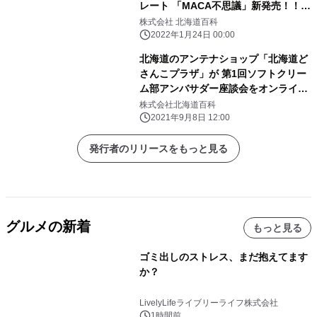
レート 「MACA不思議」新発売！！
クラウドファンディングも実施中！！
株式会社 北海道百科
2022年1月24日 00:00
北海道のアンテナショップ「北海道ど
さんこプラザ」が 第1回ソフトクリー
ム部アンバサダー座談会をオンライン
で開催！ 座談会での意見を取り入れた
株式会社北海道百科
サービスやフェアを実施
2021年9月8日 12:00
発行者のリリースをもっと見る
グルメの新着
もっと見る
ゴミ出しのストレス、まだ抱えてます
か？
LivelyLifeライブリーライフ株式会社
1時間前