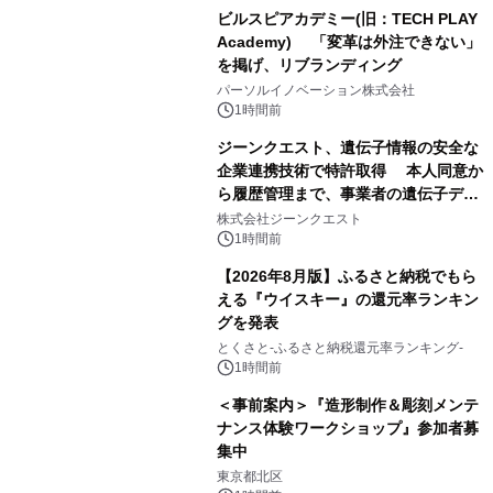
ビルスピアカデミー(旧：TECH PLAY
Academy) 「変革は外注できない」
を掲げ、リブランディング
パーソルイノベーション株式会社
1時間前
ジーンクエスト、遺伝子情報の安全な
企業連携技術で特許取得 本人同意か
ら履歴管理まで、事業者の遺伝子デー
タ活用を支援
株式会社ジーンクエスト
1時間前
【2026年8月版】ふるさと納税でもら
える『ウイスキー』の還元率ランキン
グを発表
とくさと-ふるさと納税還元率ランキング-
1時間前
＜事前案内＞『造形制作＆彫刻メンテ
ナンス体験ワークショップ』参加者募
集中
東京都北区