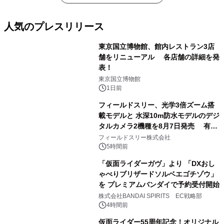
人気のプレスリリース
東京国立博物館、館内レストラン3店
舗をリニューアル 各店舗の詳細を発
表！
1
東京国立博物館
1日前
フィールドスリー、光学3倍ズーム搭
載モデルと 水深10m防水モデルのデジ
タルカメラ2機種を8月7日発売 有効
2
約1300万画素、用途別に選べるコンデ
フィールドスリー株式会社
ジ新登場
5時間前
「仮面ライダーガヴ」より 「DXおし
ゃべりブリザードソルベエゴチゾウ」
を プレミアムバンダイで予約受付開始
3
株式会社BANDAI SPIRITS EC戦略部
4時間前
仮面ライダー55周年記念！オリジナル