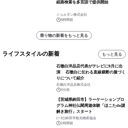
経路検索を多言語で提供開始
ジョルダン株式会社
6時間前
乗り物の新着をもっと見る
ライフスタイルの新着
もっと見る
石徹白洋品店代表がテレビに9月に出
演 石徹白に伝わる直線裁断の服づく
りについて紹介
石徹白洋品店株式会社
4分前
【茨城県鉾田市】ラーケーションプロ
グラム神社仏閣周遊体験「ほこたde謎
解き旅行」スタート
(一社)鉾田市観光物産協会
1時間前