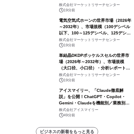
オマーカー検査、タンパク質バイオマ
株式会社マーケットリサーチセンター
ーカー検査、細胞ベースのバイオマー
19分前
カー検査、多項目バイオマーカー検
電気空気式ホーンの世界市場（2026年
査）・分析レポートを発表
～2032年）、市場規模（100デシベル
以下、100～125デシベル、125デシベ
ル以上）・分析レポートを発表
株式会社マーケットリサーチセンター
19分前
単結晶DKDPポッケルスセルの世界市
場（2026年～2032年）、市場規模
（大口径、小口径）・分析レポートを
発表
株式会社マーケットリサーチセンター
19分前
アイスマイリー、「Claude徹底解
説」を公開！ChatGPT・Copilot・
Gemini・Claudeを機能別／業務別に
比較―自社に合う生成AIの選び方がわ
株式会社アイスマイリー
かる実践ガイド
49分前
ビジネスの新着をもっと見る