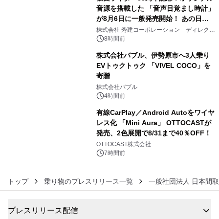
音源を搭載した 「音声目覚まし時計」
が8月6日に一般発売開始！ あの日の
4
大興奮が今甦る
株式会社 秀建コーポレーション ディレクト
アートギャラリー
8時間前
株式会社バブル、伊勢原市へ3人乗り
EVトゥクトゥク 「VIVEL COCO」を
寄贈
5
株式会社バブル
4時間前
有線CarPlay／Android Autoをワイヤ
レス化 「Mini Aura」 OTTOCASTが
発売、2色展開で8/31まで40％OFF！
6
OTTOCAST株式会社
7時間前
トップ
乗り物のプレスリリース一覧
一般社団法人 日本間
プレスリリース配信