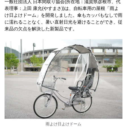
一般社団法人 日本間取り協会(所在地：滋賀県彦根市、代
表理事：上田 康允(やすまさ))は、自転車用の屋根「雨よ
け日よけドーム」を開発しました。傘もカッパもなしで雨
に濡れることなく、暑い直射日光を避けることができ、従
来品の欠点を解決した新製品です。
雨よけ日よけドーム