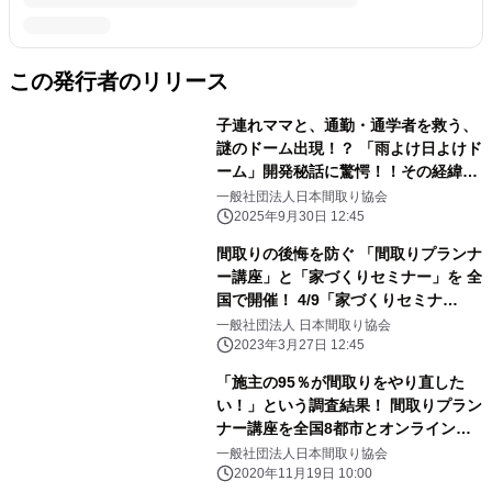
この発行者のリリース
子連れママと、通勤・通学者を救う、
謎のドーム出現！？ 「雨よけ日よけド
ーム」開発秘話に驚愕！！その経緯を
公開
一般社団法人日本間取り協会
2025年9月30日 12:45
間取りの後悔を防ぐ 「間取りプランナ
ー講座」と「家づくりセミナー」を 全
国で開催！ 4/9「家づくりセミナ
ー」、 5/3「間取りプランナー初級講
一般社団法人 日本間取り協会
座」をオンラインで実施
2023年3月27日 12:45
「施主の95％が間取りをやり直した
い！」という調査結果！ 間取りプラン
ナー講座を全国8都市とオンラインに
て開催
一般社団法人日本間取り協会
2020年11月19日 10:00