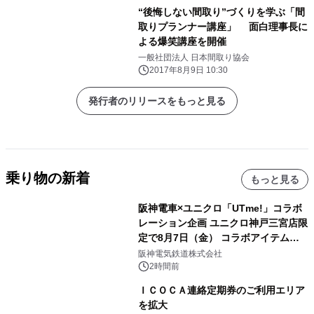
“後悔しない間取り”づくりを学ぶ「間
取りプランナー講座」 面白理事長に
よる爆笑講座を開催
一般社団法人 日本間取り協会
2017年8月9日 10:30
発行者のリリースをもっと見る
乗り物の新着
もっと見る
阪神電車×ユニクロ「UTme!」コラボ
レーション企画 ユニクロ神戸三宮店限
定で8月7日（金） コラボアイテムが
発売決定！
阪神電気鉄道株式会社
2時間前
ＩＣＯＣＡ連絡定期券のご利用エリア
を拡大