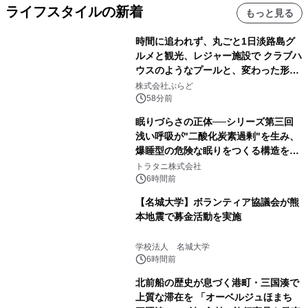
ライフスタイルの新着
もっと見る
時間に追われず、丸ごと1日淡路島グ
ルメと観光、レジャー施設で クラブハ
ウスのようなプールと、変わった形の
サウナも 「THE BOXY AWAJI」のお
株式会社ぷらど
得な素泊まり連泊プランで
58分前
眠りづらさの正体──シリーズ第三回
浅い呼吸が"二酸化炭素過剰"を生み、
爆睡型の危険な眠りをつくる構造を解
説
トラタニ株式会社
6時間前
【名城大学】ボランティア協議会が熊
本地震で募金活動を実施
学校法人 名城大学
6時間前
北前船の歴史が息づく港町・三国湊で
上質な滞在を 「オーベルジュほまち