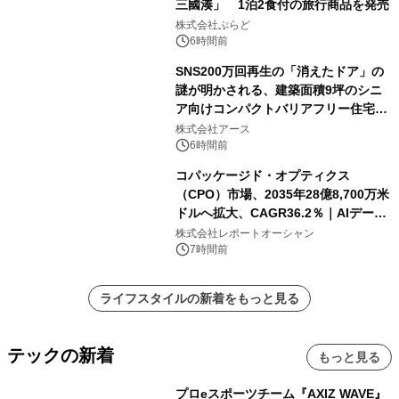
三國湊」 1泊2食付の旅行商品を発売
株式会社ぷらど
6時間前
SNS200万回再生の「消えたドア」の
謎が明かされる、建築面積9坪のシニ
ア向けコンパクトバリアフリー住宅が
誕生
株式会社アース
6時間前
コパッケージド・オプティクス
（CPO）市場、2035年28億8,700万米
ドルへ拡大、CAGR36.2％｜AIデータ
センター・高速光通信需要が成長を加
株式会社レポートオーシャン
速
7時間前
ライフスタイルの新着をもっと見る
テックの新着
もっと見る
プロeスポーツチーム『AXIZ WAVE』