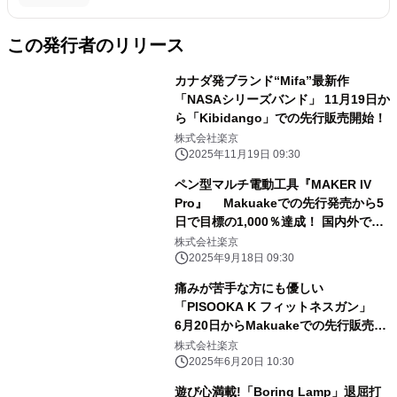
この発行者のリリース
カナダ発ブランド“Mifa”最新作
「NASAシリーズバンド」 11月19日か
ら「Kibidango」での先行販売開始！
株式会社楽京
2025年11月19日 09:30
ペン型マルチ電動工具『MAKER IV
Pro』 Makuakeでの先行発売から5
日で目標の1,000％達成！ 国内外でシ
リーズ累計4,600万円突破
株式会社楽京
2025年9月18日 09:30
痛みが苦手な方にも優しい
「PISOOKA K フィットネスガン」
6月20日からMakuakeでの先行販売開
始！
株式会社楽京
2025年6月20日 10:30
遊び心満載!「Boring Lamp」退屈打