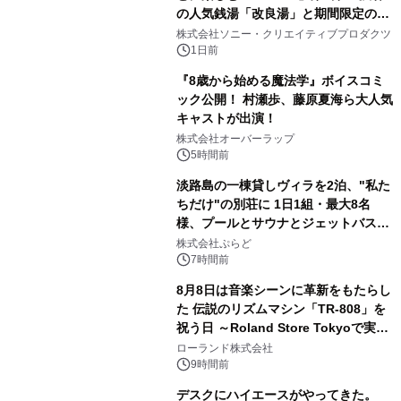
の人気銭湯「改良湯」と期間限定のコ
2
ラボレーション サウナイキタイコラ
株式会社ソニー・クリエイティブプロダクツ
ボグッズも発売決定！
1日前
『8歳から始める魔法学』ボイスコミ
ック公開！ 村瀬歩、藤原夏海ら大人気
キャストが出演！
3
株式会社オーバーラップ
5時間前
淡路島の一棟貸しヴィラを2泊、"私た
ちだけ"の別荘に 1日1組・最大8名
様、プールとサウナとジェットバス付
4
きで Villa Mon Temps AWAJIの連泊
株式会社ぷらど
素泊りプラン
7時間前
8月8日は音楽シーンに革新をもたらし
た 伝説のリズムマシン「TR-808」を
祝う日 ～Roland Store Tokyoで実機
5
を展示しての 記念キャンペーンを開
ローランド株式会社
催 英国ラジオ「NTS」の 特別プログ
9時間前
ラムや、「TR-808」を愛する伝説的
デスクにハイエースがやってきた。