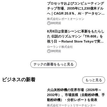
プロセッサおよびコンピューティング
チップ市場、2035年に1,230億米ドル
へ｜CAGR 20.8％、AI・データセンタ
ー需要が成長を牽引
株式会社レポートオーシャン
8時間前
8月8日は音楽シーンに革新をもたらし
た 伝説のリズムマシン「TR-808」を
祝う日 ～Roland Store Tokyoで実機
を展示しての 記念キャンペーンを開
ローランド株式会社
催 英国ラジオ「NTS」の 特別プログ
9時間前
ラムや、「TR-808」を愛する伝説的
アーティストを フィーチャーしたアニ
テックの新着をもっと見る
メーションを公開～
ビジネスの新着
もっと見る
火山灰粉砕機の世界市場（2026年～
2032年）、市場規模（自動粉砕機、手
動粉砕機）・分析レポートを発表
株式会社マーケットリサーチセンター