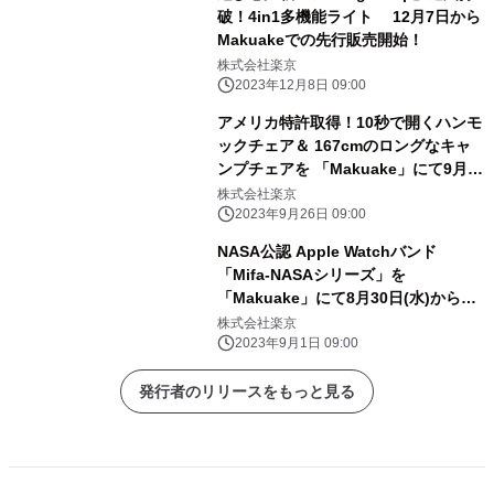
破！4in1多機能ライト 12月7日から
Makuakeでの先行販売開始！
株式会社楽京
2023年12月8日 09:00
アメリカ特許取得！10秒で開くハンモ
ックチェア＆ 167cmのロングなキャ
ンプチェアを 「Makuake」にて9月22
日(金)から先行販売開始！
株式会社楽京
2023年9月26日 09:00
NASA公認 Apple Watchバンド
「Mifa-NASAシリーズ」を
「Makuake」にて8月30日(水)から先
行販売開始！
株式会社楽京
2023年9月1日 09:00
発行者のリリースをもっと見る