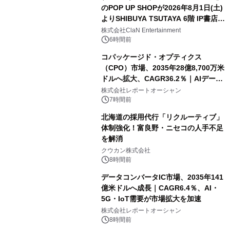
のPOP UP SHOPが2026年8月1日(土)
よりSHIBUYA TSUTAYA 6階 IP書店で
開催決定！！
株式会社ClaN Entertainment
6時間前
コパッケージド・オプティクス
（CPO）市場、2035年28億8,700万米
ドルへ拡大、CAGR36.2％｜AIデータ
センター・高速光通信需要が成長を加
株式会社レポートオーシャン
速
7時間前
北海道の採用代行「リクルーティブ」
体制強化！富良野・ニセコの人手不足
を解消
クウカン株式会社
8時間前
データコンバータIC市場、2035年141
億米ドルへ成長｜CAGR6.4％、AI・
5G・IoT需要が市場拡大を加速
株式会社レポートオーシャン
8時間前