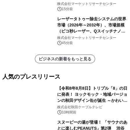
サー）・分析レポートを発表
株式会社マーケットリサーチセンター
15分前
レーザータトゥー除去システムの世界
市場（2026年～2032年）、市場規模
（ピコ秒レーザー、Qスイッチナノ秒
レーザー）・分析レポートを発表
株式会社マーケットリサーチセンター
45分前
ビジネスの新着をもっと見る
人気のプレスリリース
【令和8年8月8日】トリプル「8」の日
に発表！ ヨックモック・地域バージョ
ンの秋田デザイン缶が誕生 ～かわいい
1
秋田犬の子犬と秋田の四季と名所を巡
株式会社秋田ケーブルテレビ
るパッケージ～ 9月1日(火)秋田県内で
10時間前
販売開始
スヌーピーの湯が登場！ 「サウナのあ
とに楽しむPEANUTS」第2弾 渋谷