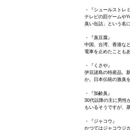
・『シュールストレ
テレビの罰ゲームやY
臭い缶詰」という名
・『臭豆腐』
中国、台湾、香港な
電車を止めたことも
・『くさや』
伊豆諸島の特産品。新
か。日本伝統の激臭
・『加齢臭』
30代以降の主に男
もいるそうですが、
・『ジャコウ』
かつてはジャコウジ