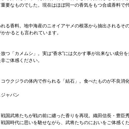
て重要なものでした。現在はほぼ同一の香気をもつ合成香料で
われる香料。地中海産のニオイアヤメの根茎から抽出されるそ
がかかるとも言われています。
放つ「カメムシ」。実は“香水”には欠かす事が出来ない成分
是非ご体感ください。
』
ッコウクジラの体内で作られる「結石」。食べたものが不良消
スジャパン
、戦国武将たちが戦の前に纏った香りを再現。織田信長・豊臣
。戦国時代に思いを馳せながら、武将たちのにおいをご体感く