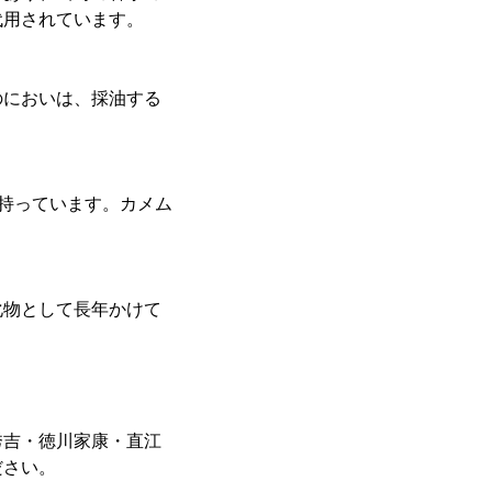
代用されています。
のにおいは、採油する
を持っています。カメム
化物として長年かけて
秀吉・徳川家康・直江
ださい。