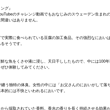
ミング』
ouTubeのチャレンジ動画でもおなじみのスウェーデン生まれ
に間違いはありません。
どで実際に食べられている豆腐の加工食品。その強烈なにおい
あるそうです。
鮮な魚をくさや液に浸し、天日干ししたもので、中には100
をぜひ体験してみてください。
性が纏う独特の体臭。女性の中には「お父さんのにおいがして落
基本的には不快といわれるにおいです。
カから採取されていた香料。香水の香りを長く持続させる効果