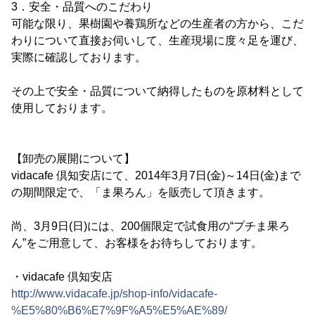
3．安全・品質へのこだわり
可能な限り、果樹園や養鶏所などの生産者の方から、こだ
わりについて直接お伺いして、生産現場に度々足を運び、
実際に確認しております。
その上で安全・品質について納得したものを原材料として
使用しております。
【卸売の展開について】
vidacafe 倶知安店にて、2014年3月7日(金)～14日(金)まで
の期間限定で、「ま果ろん」を販売して頂きます。
尚、3月9日(日)には、200個限定で試食用の“プチま果ろ
ん”をご用意して、お客様をお待ちしております。
・vidacafe 倶知安店
http://www.vidacafe.jp/shop-info/vidacafe-
%E5%80%B6%E7%9F%A5%E5%AE%89/