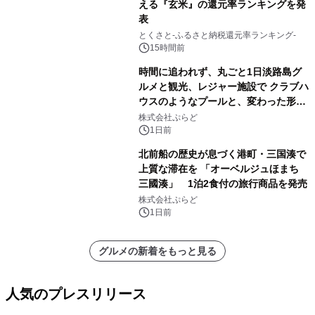
える『玄米』の還元率ランキングを発
表
とくさと-ふるさと納税還元率ランキング-
15時間前
時間に追われず、丸ごと1日淡路島グ
ルメと観光、レジャー施設で クラブハ
ウスのようなプールと、変わった形の
サウナも 「THE BOXY AWAJI」のお
株式会社ぷらど
得な素泊まり連泊プランで
1日前
北前船の歴史が息づく港町・三国湊で
上質な滞在を 「オーベルジュほまち
三國湊」 1泊2食付の旅行商品を発売
株式会社ぷらど
1日前
グルメの新着をもっと見る
人気のプレスリリース