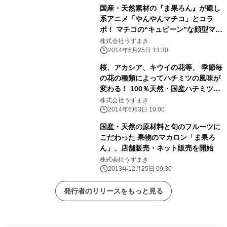
国産・天然素材の『ま果ろん』が癒し
系アニメ「やんやんマチコ」とコラ
ボ！ マチコの“キュピーン”な顔型マカ
ロン、限定パッケージで6月25日発売
株式会社うずまき
2014年6月25日 13:30
桜、アカシア、キウイの花等、 季節毎
の花の種類によってハチミツの風味が
変わる！ 100％天然・国産ハチミツを
贅沢に使用した83(ハチミツ)あいす販
株式会社うずまき
売開始
2014年6月3日 10:00
国産・天然の原材料と旬のフルーツに
こだわった 果物のマカロン「ま果ろ
ん」、店舗販売・ネット販売を開始
株式会社うずまき
2013年12月25日 09:30
発行者のリリースをもっと見る