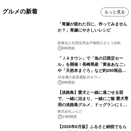
グルメの新着
もっと見る
「胃腸が疲れた日に、作ってみません
か？」胃腸にやさしいレシピ
医療法人社団信亮会戸塚西口さとう内科
6時間前
「ＪＡタウン」で「魚の日限定セー
ル」を開催！長崎県産「黄金あなご」
や「天然本まぐろ」など約280商品を
販売！～毎月１０日の定例企画～
JA全農の産直通販JAタウン
8時間前
【淡路島】愛犬と一緒に過ごせる宿
で、一緒に泊まり、一緒にご飯 愛犬専
用の淡路島グルメ、ドッグランにミニ
プール グランピングとトレーラーハウ
株式会社ぷらど
スの2施設で
13時間前
【2026年8月版】ふるさと納税でもら