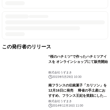
この発行者のリリース
“桜のハチミツ”で作ったハチミツアイ
スを オンラインショップにて販売開始
株式会社うずまき
2015年5月29日 10:30
南フランスの伝統菓子「カリソン」を
12月16日に発売 帰省の手土産にお
すすめ、フランス王妃を笑顔にした
『幸せのお菓子』
株式会社うずまき
2014年12月16日 11:00