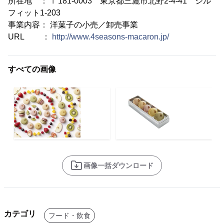
所在地 ： 〒181-0003 東京都三鷹市北野2-4-41 シル
フィット1-203
事業内容： 洋菓子の小売／卸売事業
URL ：
http://www.4seasons-macaron.jp/
すべての画像
画像一括ダウンロード
カテゴリ
フード・飲食