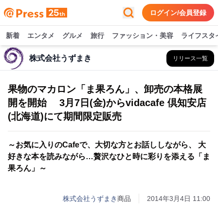
ログイン/会員登録
新着
エンタメ
グルメ
旅行
ファッション・美容
ライフスタ
株式会社うずまき
リリース一覧
果物のマカロン「ま果ろん」、卸売の本格展
開を開始 3月7日(金)からvidacafe 倶知安店
(北海道)にて期間限定販売
～お気に入りのCafeで、大切な方とお話ししながら、 大
好きな本を読みながら…贅沢なひと時に彩りを添える「ま
果ろん」～
株式会社うずまき
商品
2014年3月4日 11:00