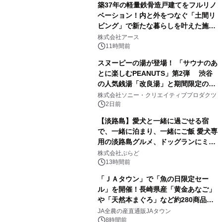
築37年の軽量鉄骨造戸建てをフルリノ
ベーション！内と外をつなぐ「土間リ
ビング」で新たな暮らしを叶えた施工
1
事例を株式会社アースが公開
株式会社アース
11時間前
スヌーピーの湯が登場！ 「サウナのあ
とに楽しむPEANUTS」第2弾 渋谷
の人気銭湯「改良湯」と期間限定のコ
2
ラボレーション サウナイキタイコラ
株式会社ソニー・クリエイティブプロダクツ
ボグッズも発売決定！
2日前
【淡路島】愛犬と一緒に過ごせる宿
で、一緒に泊まり、一緒にご飯 愛犬専
用の淡路島グルメ、ドッグランにミニ
3
プール グランピングとトレーラーハウ
株式会社ぷらど
スの2施設で
13時間前
「ＪＡタウン」で「魚の日限定セー
ル」を開催！長崎県産「黄金あなご」
や「天然本まぐろ」など約280商品を
4
販売！～毎月１０日の定例企画～
JA全農の産直通販JAタウン
8時間前