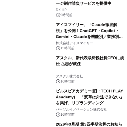
ージ制作請負サービスを提供中
DK-HP
9時間前
アイスマイリー、「Claude徹底解
説」を公開！ChatGPT・Copilot・
Gemini・Claudeを機能別／業務別に
比較―自社に合う生成AIの選び方がわ
株式会社アイスマイリー
かる実践ガイド
15時間前
アスクル、新代表取締役社長CEOに成
松 岳志が就任
アスクル株式会社
16時間前
ビルスピアカデミー(旧：TECH PLAY
Academy) 「変革は外注できない」
を掲げ、リブランディング
パーソルイノベーション株式会社
16時間前
2026年9月期 第3四半期決算のお知ら