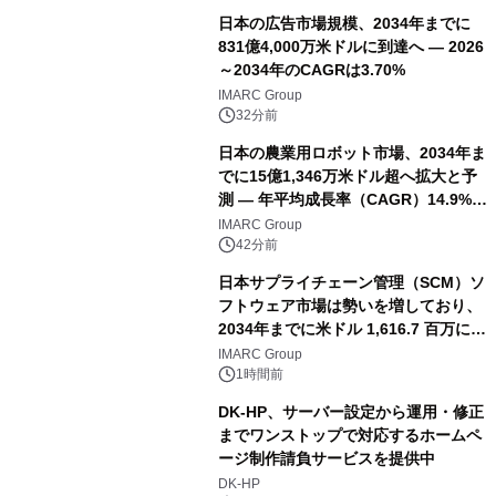
日本の広告市場規模、2034年までに
831億4,000万米ドルに到達へ ― 2026
～2034年のCAGRは3.70%
IMARC Group
32分前
日本の農業用ロボット市場、2034年ま
でに15億1,346万米ドル超へ拡大と予
測 ― 年平均成長率（CAGR）14.9%を
記録
IMARC Group
42分前
日本サプライチェーン管理（SCM）ソ
フトウェア市場は勢いを増しており、
2034年までに米ドル 1,616.7 百万に達
し、CAGR 3.42%で成長すると予測
IMARC Group
1時間前
DK-HP、サーバー設定から運用・修正
までワンストップで対応するホームペ
ージ制作請負サービスを提供中
DK-HP