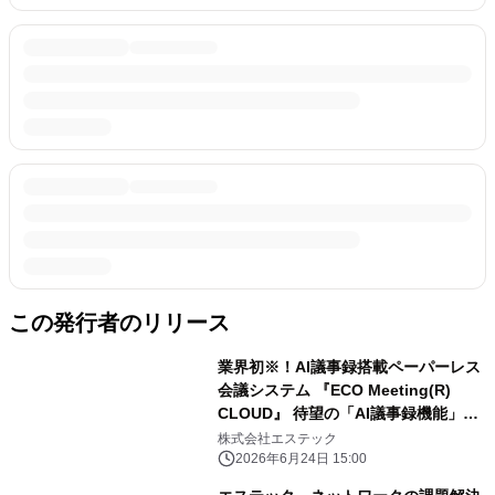
この発行者のリリース
業界初※！AI議事録搭載ペーパーレス
会議システム 『ECO Meeting(R)
CLOUD』 待望の「AI議事録機能」を
2026年7月3日にリリース！！
株式会社エステック
2026年6月24日 15:00