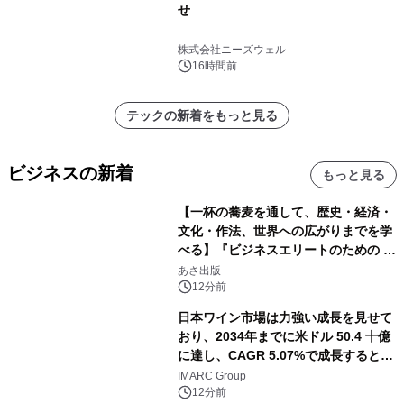
せ
株式会社ニーズウェル
16時間前
テックの新着をもっと見る
ビジネスの新着
もっと見る
【一杯の蕎麦を通して、歴史・経済・
文化・作法、世界への広がりまでを学
べる】『ビジネスエリートのための 教
養としての蕎麦』2026年8月25日
あさ出版
（火）発売
12分前
日本ワイン市場は力強い成長を見せて
おり、2034年までに米ドル 50.4 十億
に達し、CAGR 5.07%で成長すると予
測
IMARC Group
12分前