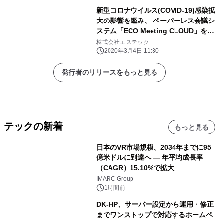
新型コロナウイルス(COVID-19)感染拡
大の影響を鑑み、 ペーパーレス会議シ
ステム「ECO Meeting CLOUD」を
期間限定で無償提供
株式会社エステック
2020年3月4日 11:30
発行者のリリースをもっと見る
テックの新着
もっと見る
日本のVR市場規模、2034年までに95
億米ドルに到達へ ― 年平均成長率
（CAGR）15.10%で拡大
IMARC Group
1時間前
DK-HP、サーバー設定から運用・修正
までワンストップで対応するホームペ