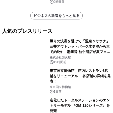
9時間前
ビジネスの新着をもっと見る
人気のプレスリリース
帰りの渋滞を避けて「温泉＆サウナ」
三井アウトレットパーク木更津から車
で約5分 湯舞音 袖ケ浦店が夏フェア
1
メニューを提供
株式会社楽久屋
19時間前
東京国立博物館、館内レストラン3店
舗をリニューアル 各店舗の詳細を発
表！
2
東京国立博物館
1日前
進化したトータルステーションのエン
トリーモデル 『GM-120シリーズ』を
発売