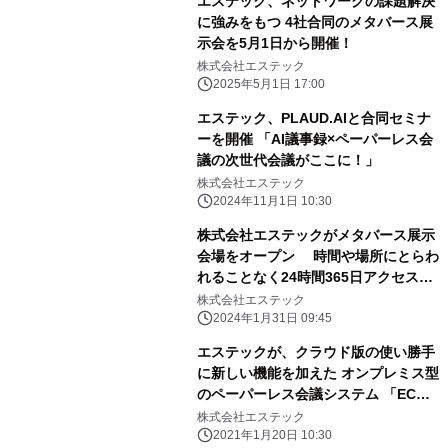
エステック、ネットワークの課題解決
に強みをもつ 4社合同のメタバース展
示会を5月1日から開催！
株式会社エステック
2025年5月1日 17:00
エステック、PLAUD.AIと合同セミナ
ーを開催 「AI議事録×ペーパーレス会
議の次世代会議がここに！」
株式会社エステック
2024年11月1日 10:30
株式会社エステックがメタバース展示
会場をオープン 時間や場所にとらわ
れることなく24時間365日アクセス可
能！
株式会社エステック
2024年1月31日 09:45
エステックが、クラウド版の使い勝手
に新しい機能を加えた オンプレミス型
のペーパーレス会議システム 「ECO
Meeting PRO」を発表
株式会社エステック
2021年1月20日 10:30