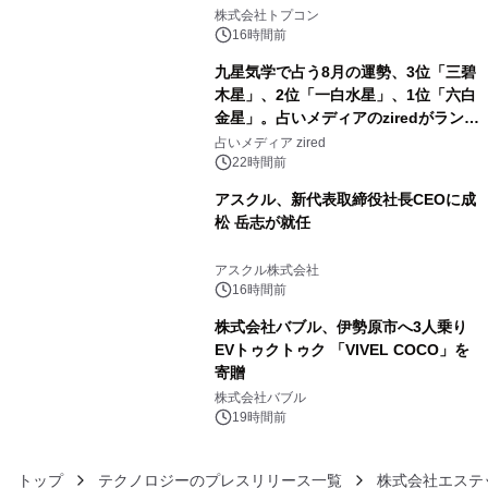
3
株式会社トプコン
16時間前
九星気学で占う8月の運勢、3位「三碧
木星」、2位「一白水星」、1位「六白
金星」。占いメディアのziredがランキ
4
ングを発表
占いメディア zired
22時間前
アスクル、新代表取締役社長CEOに成
松 岳志が就任
5
アスクル株式会社
16時間前
株式会社バブル、伊勢原市へ3人乗り
EVトゥクトゥク 「VIVEL COCO」を
寄贈
6
株式会社バブル
19時間前
トップ
テクノロジーのプレスリリース一覧
株式会社エステ