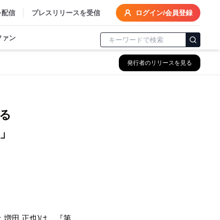
を配信
プレスリリースを受信
ログイン/会員登録
ファン
発行者のリリースを見る
る
」
増田 正也)は、『第