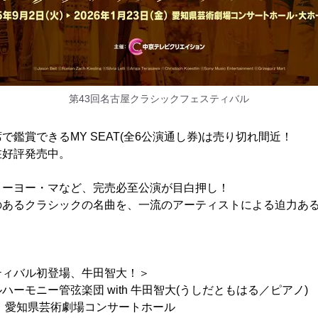
第43回名古屋クラシックフェスティバル
鑑賞できるMY SEAT(全6公演通し券)は売り切れ間近！
在好評発売中。
ヨーヨー・マなど、完売必至公演が目白押し！
のあるクラシックの名曲を、一流のアーティストによる迫力あ
ティバル初登場、牛田智大！＞
ーモニー管弦楽団 with 牛田智大(うしだともはる／ピアノ)
5開演 愛知県芸術劇場コンサートホール