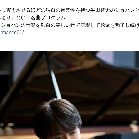
かし震えさせるほどの独自の音楽性を持つ牛田智大のショパン
界より」という名曲プログラム！
、ショパンの音楽を独自の美しい音で表現して聴衆を魅了し続
rformance01/