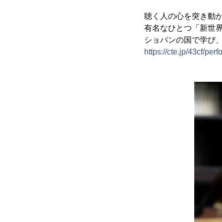
聴く人の心を突き動
有名なひとつ「新世
ショパンの国で学び
https://cte.jp/43cf/pe