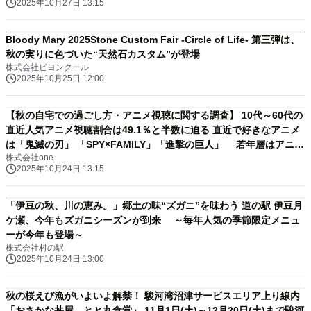
2025年10月27日 13:15
Bloody Mary 2025Stone Custom Fair -Circle of Life- 第三弾は、
秋の実りに色づいた“天然石カスタム”が登場
株式会社ビヨンクール
2025年10月25日 12:00
【秋の自宅での過ごし方・アニメ視聴に関する調査】 10代～60代の
直近人気アニメ視聴割合は49.1％と半数に迫る 直近で好きなアニメ
は「鬼滅の刃」 「SPY×FAMILY」「進撃の巨人」 若年層はアニメ
株式会社one
コラボグッズへの出費に積極的
2025年10月24日 13:15
「伊豆の秋、川の恵み。」郷土の味“ズガニ”を味わう 道の駅 伊豆月
ケ瀬、今年もズガニシーズンが到来 ～毎年人気の季節限定メニュ
ーが今年も登場～
株式会社村の駅
2025年10月24日 13:00
秋の桜えび漁がいよいよ解禁！ 駿河湾沼津サービスエリア上り線内
「おさかな丼屋 とと丸食堂」 11月1日(土)～12月20日(土)まで駿河