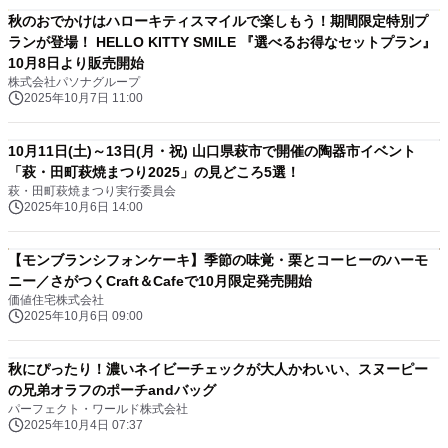
秋のおでかけはハローキティスマイルで楽しもう！期間限定特別プ
ランが登場！ HELLO KITTY SMILE 『選べるお得なセットプラン』
10月8日より販売開始
株式会社パソナグループ
2025年10月7日 11:00
10月11日(土)～13日(月・祝) 山口県萩市で開催の陶器市イベント
「萩・田町萩焼まつり2025」の見どころ5選！
萩・田町萩焼まつり実行委員会
2025年10月6日 14:00
【モンブランシフォンケーキ】季節の味覚・栗とコーヒーのハーモ
ニー／さがつくCraft＆Cafeで10月限定発売開始
価値住宅株式会社
2025年10月6日 09:00
秋にぴったり！濃いネイビーチェックが大人かわいい、スヌーピー
の兄弟オラフのポーチandバッグ
パーフェクト・ワールド株式会社
2025年10月4日 07:37