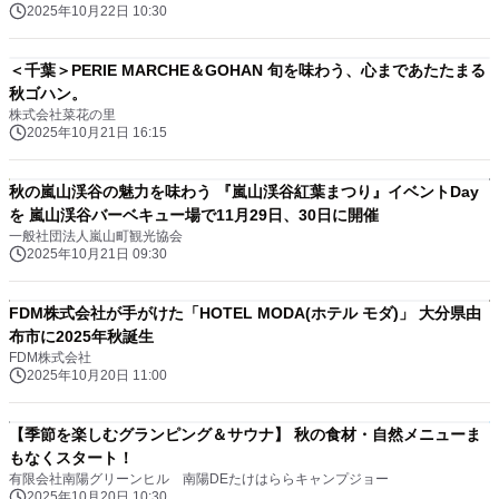
2025年10月22日 10:30
＜千葉＞PERIE MARCHE＆GOHAN 旬を味わう、心まであたたまる
秋ゴハン。
株式会社菜花の里
2025年10月21日 16:15
秋の嵐山渓谷の魅力を味わう 『嵐山渓谷紅葉まつり』イベントDay
を 嵐山渓谷バーベキュー場で11月29日、30日に開催
一般社団法人嵐山町観光協会
2025年10月21日 09:30
FDM株式会社が手がけた「HOTEL MODA(ホテル モダ)」 大分県由
布市に2025年秋誕生
FDM株式会社
2025年10月20日 11:00
【季節を楽しむグランピング＆サウナ】 秋の食材・自然メニューま
もなくスタート！
有限会社南陽グリーンヒル 南陽DEたけはららキャンプジョー
2025年10月20日 10:30