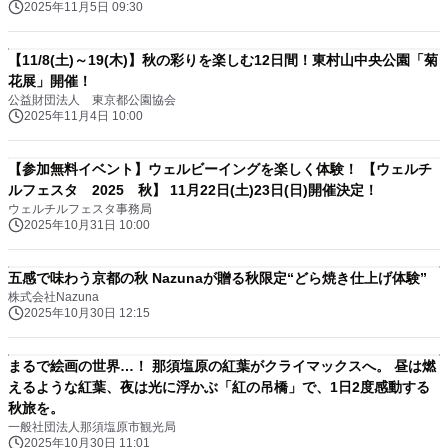
2025年11月5日 09:30
【11/8(土)～19(木)】秋の彩りを楽しむ12日間！東村山中央公園「菊
花展」開催！
公益財団法人 東京都公園協会
2025年11月4日 10:00
【参加無料イベント】ウェルビーイングを楽しく体験！ 【ウェルチ
ルフェスタ 2025 秋】 11月22日(土)23日(日)開催決定！
ウェルチルフェスタ事務局
2025年10月31日 10:00
五感で味わう京都の秋 Nazunaが贈る秋限定“どら焼き仕上げ体験”
株式会社Nazuna
2025年10月30日 12:15
まるで絵画の世界…！ 那須塩原の紅葉がクライマックスへ。 昼は燃
えるような紅葉、夜は光に浮かぶ「紅の吊橋」で、1日2度感動する
秋旅を。
一般社団法人那須塩原市観光局
2025年10月30日 11:01