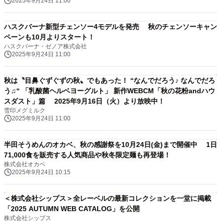
2025年9月24日 11:00
ハスクバーナ新型チェンソー4モデルを発売 秋のチェンソーキャン
ペーンも10月よりスタート！
ハスクバーナ・ゼノア株式会社
2025年9月24日 11:00
秋は〝目鼻ぐずぐずの秋〟でもあった！ “なんでだろう♪ なんでだろ
う♫“ 「乳酸菌ヘルベヨーグルト」 新作WEBCM「秋の花粉andハウ
スダスト」篇 2025年9月16日（火）より放映中！
雪印メグミルク
2025年9月24日 11:00
半田そうめんのオカベ、秋の感謝祭を10月24日(金)まで開催中 1日
71,000食を販売する人気商品や秋冬限定麺も再登場！
株式会社オカベ
2025年9月24日 10:15
＜株式会社シップス＞全レーベルの最新コレクションを一堂に掲載
「2025 AUTUMN WEB CATALOG」を公開
株式会社シップス