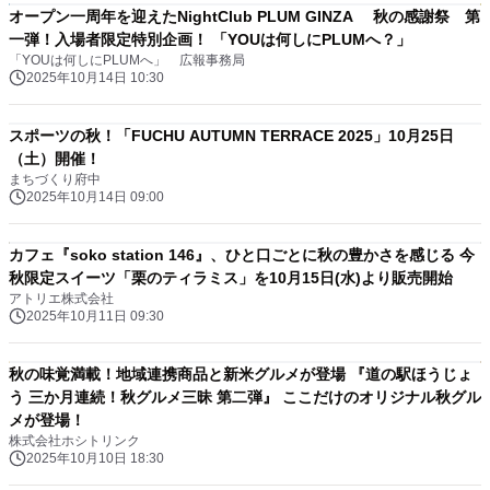
オープン一周年を迎えたNightClub PLUM GINZA 秋の感謝祭 第
一弾！入場者限定特別企画！ 「YOUは何しにPLUMへ？」
「YOUは何しにPLUMへ」 広報事務局
2025年10月14日 10:30
スポーツの秋！「FUCHU AUTUMN TERRACE 2025」10月25日
（土）開催！
まちづくり府中
2025年10月14日 09:00
カフェ『soko station 146』、ひと口ごとに秋の豊かさを感じる 今
秋限定スイーツ「栗のティラミス」を10月15日(水)より販売開始
アトリエ株式会社
2025年10月11日 09:30
秋の味覚満載！地域連携商品と新米グルメが登場 『道の駅ほうじょ
う 三か月連続！秋グルメ三昧 第二弾』 ここだけのオリジナル秋グル
メが登場！
株式会社ホシトリンク
2025年10月10日 18:30