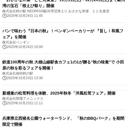
湾の宝石「桜えび祭り」開催
株式会社村の駅 NEOPASA駿河湾沼津上り おさかな丼屋 とと丸食堂
2025年10月24日 11:45
パンで味わう『日本の秋』！ペンギンベーカリーが 『旨し！和風フ
ェア』を開催
株式会社ペンギン
2025年10月24日 10:00
鉄道100周年の秋 大雄山線駅舎カフェ1の1が贈る“秋の味覚”で 小田
原の秋を彩るフェアを開催！
株式会社相州村の駅
2025年10月23日 13:30
新感覚の松茸料理を体験、2025年秋冬「洋風松茸フェア」開催
株式会社関電アメニックス
2025年10月23日 11:11
兵庫県立西猪名公園ウォーターランド、 「秋のBBQパーク」を期間
限定で開催