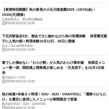
【夜間特別開園】秋の夜長の小石川後楽園2025（10/10(金)～
10/20(月)開催）
公益財団法人 東京都公園協会
2025年10月2日 14:00
下北沢駅徒歩3分、都会で土に触れながら秋の収穫体験 保育園児親
子に人気の畑＋料理体験10月12日、26日に開催
住まいるCooK株式会社
2025年10月2日 13:00
箸でしか掴めない「わらび餅」が人気のわらび屋本舗 秋限定メニ
ュー第一弾、関西風と関東風が楽しめる 「月見団子」を10月1日発
売
株式会社ロバの穴
2025年10月1日 13:45
秋の味覚×本格タイ料理！SUU・SUU・CHAIYOOに 「霜降りひらた
け」を贅沢に使用したメニューが期間限定で登場
株式会社SUU・SUU・CHAIYOO
2025年10月1日 10:30