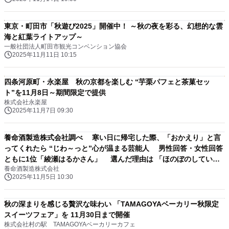
東京・町田市「秋遊び2025」開催中！ ～秋の夜を彩る、幻想的な雲
海と紅葉ライトアップ～
一般社団法人町田市観光コンベンション協会
2025年11月11日 10:15
四条河原町・永楽屋 秋の京都を楽しむ “芋栗パフェと茶菓セッ
ト”を11月8日～期間限定で提供
株式会社永楽屋
2025年11月7日 09:30
養命酒製造株式会社調べ 寒い日に帰宅した際、「おかえり」と言
ってくれたら “じわ～っと”心が温まる芸能人 男性回答・女性回答
ともに1位「綾瀬はるかさん」 選んだ理由は 「ほのぼのしている
養命酒製造株式会社
から」「癒しになる」など
2025年11月5日 10:30
秋の深まりを感じる贅沢な味わい 「TAMAGOYAベーカリー秋限定
スイーツフェア」を 11月30日まで開催
株式会社村の駅 TAMAGOYAベーカリーカフェ