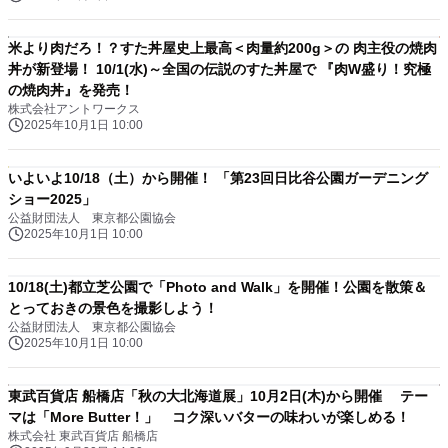
米より肉だろ！？すた丼屋史上最高＜肉量約200g＞の 肉主役の焼肉
丼が新登場！ 10/1(水)～全国の伝説のすた丼屋で 『肉W盛り！究極
の焼肉丼』を発売！
株式会社アントワークス
2025年10月1日 10:00
いよいよ10/18（土）から開催！ 「第23回日比谷公園ガーデニング
ショー2025」
公益財団法人 東京都公園協会
2025年10月1日 10:00
10/18(土)都立芝公園で「Photo and Walk」を開催！公園を散策＆
とっておきの景色を撮影しよう！
公益財団法人 東京都公園協会
2025年10月1日 10:00
東武百貨店 船橋店「秋の大北海道展」10月2日(木)から開催 テー
マは「More Butter！」 コク深いバターの味わいが楽しめる！
株式会社 東武百貨店 船橋店