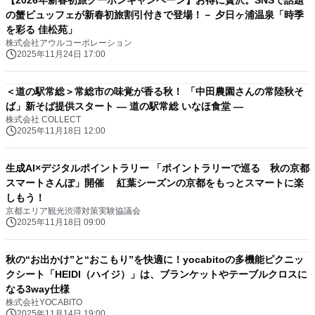
【2026年新春初旅クーポンキャンペーン】お得に贅沢。SNSで話題
の蟹ビュッフェが新春初旅割引付きで登場！－ 夕日ヶ浦温泉「時季
を彩る 佳松苑」
株式会社アウルコーポレーション
2025年11月24日 17:00
＜道の駅常総＞常総市の味覚が香る秋！ 「中田農園さんの常陸秋そ
ば」新そば提供スタート ― 道の駅常総 いなほ食堂 ―
株式会社 COLLECT
2025年11月18日 12:00
生成AI×デジタルポイントラリー 「ポイントラリーで巡る 秋の京都
スマートさんぽ」開催 紅葉シーズンの京都をもっとスマートに楽
しもう！
京都エリア観光渋滞対策実験協議会
2025年11月18日 09:00
秋の“お出かけ”と“おこもり”を快適に！yocabitoの多機能ピクニッ
クシート「HEIDI（ハイジ）」は、ブランケットやテーブルクロスに
なる3way仕様
株式会社YOCABITO
2025年11月14日 19:00