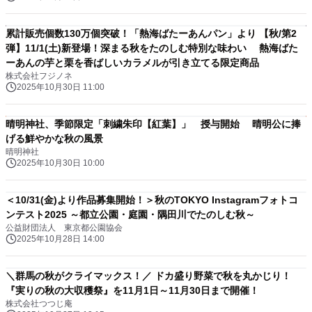
累計販売個数130万個突破！「熱海ばたーあんパン」より 【秋/第2
弾】11/1(土)新登場！深まる秋をたのしむ特別な味わい 熱海ばた
ーあんの芋と栗を香ばしいカラメルが引き立てる限定商品
株式会社フジノネ
2025年10月30日 11:00
晴明神社、季節限定「刺繍朱印【紅葉】」 授与開始 晴明公に捧
げる鮮やかな秋の風景
晴明神社
2025年10月30日 10:00
＜10/31(金)より作品募集開始！＞秋のTOKYO Instagramフォトコ
ンテスト2025 ～都立公園・庭園・隅田川でたのしむ秋～
公益財団法人 東京都公園協会
2025年10月28日 14:00
＼群馬の秋がクライマックス！／ ドカ盛り野菜で秋を丸かじり！
『実りの秋の大収穫祭』を11月1日～11月30日まで開催！
株式会社つつじ庵