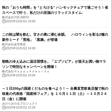
秋の「おうち時間」を “とろける” ハンモックチェアで過ごそう！省
スペースで叶う、私だけの至福のリラックスタイム♩
株式会社YOCABITO
2025年10月3日 19:00
この秋は闇を飲む。甘さの奥に潜む余韻。 ハロウィンを彩る2種の
新作ミード「荒地」「黒鴉」が登場
株式会社金市商店
2025年10月3日 14:00
朝晩の冷え込みに温活習慣を。「エプソピア」が楽天お買い物マラ
ソンで特別なキャンペーンを開催！
株式会社ＨａｐｐｙＡｄｗｏｒｄｓ
2025年10月3日 10:04
～１日200gの国産くだものを食べよう！～ 全農直営飲食店舗で秋の
味覚の代表格「国産柿フェア」を １０月１１日（土）～１０月２４
日（金）に開催
みのりみのるプロジェクト
2025年10月2日 15:29