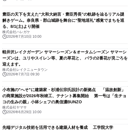
豊⾂の天下を⽀えた“⼤和⼤納⾔・豊⾂秀⻑”の軌跡を辿るリアル謎
解きゲーム。奈良県・郡⼭城跡を舞台に“聖地巡礼”感覚でまちを巡
る、8/1(⼟)より開催
株式会社ハレガケ
2026年7月10日 10:00
軽井沢レイクガーデン サマーシーズン＆オータムシーズン サマーシ
ーズンは、ユリやスイレン等、夏の草花と、 バラの2番花が見ごろを
迎えます。
株式会社レイクニュータウン
2026年7月7日 09:30
小布施の"へそ"に建築家・杉浦伝宗氏設計の新拠点 「温故創新」
の商業施設が2026年秋竣工、テナント募集開始 第一号は「生チョ
コの生みの親」小林シェフの奥信濃BUNZO
株式会社ヤマサ
2026年6月29日 10:00
先端デジタル技術を活用できる建築人材を養成 工学院大学