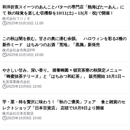
和洋折衷スイーツのあんことバターの専門店「熱海ばたーあん」に
て 秋の味覚を楽しむ収穫祭を10/11(土)～13(月・祝)で開催！
株式会社フジノネ
2025年10月10日 11:00
この秋は闇を飲む。甘さの奥に潜む余韻。 ハロウィンを彩る2種の
新作ミード はちみつのお酒「荒地」「黒鴉」新発売
株式会社金市商店PR
2025年10月10日 10:00
やさしい甘み、深い香り。 堀養蜂園 × 頓宮茶寮の秋限定メニュー
「蜂蜜抹茶テリーヌ」と「はちみつ和紅茶」。 販売開始 10月1日～
丸安茶業株式会社
2025年10月9日 10:00
芋・栗・柿を贅沢に味わう！「秋のご褒美」フェア 食と雑貨のセ
レクトショップ「日本百貨店」 店頭で10月9日より開催
株式会社日本百貨店
2025年10月9日 10:00