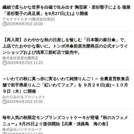
繊細で柔らかな世界を白磁で生み出す 陶芸家・若杉聖子による 個展
「若杉聖子の具足展」を9月27日(土)より開催
アルテマイスター(株式会社保志)
2025年9月25日 16:00
【再入荷】さわやかな秋の日差しを愉しむ「日本製の麻日傘」で、
上品でたおやかな装いに。トンボ洋傘前原光榮商店の公式オンライ
ンショップおよび浅草三筋町店で販売中。
株式会社前原光榮商店
2025年9月25日 11:23
～いわての秋に真っ赤に実るいわて純情りんご！～ 全農直営飲食店
舗で岩手県産りんご「紅いわてフェア」を ９月２６日(金)～１０月
９日（木）に開催
みのりみのるプロジェクト
2025年9月24日 15:00
毎年人気の秋限定モンブランズコットケーキが登場『秋のカフェメ
ニュー』9月25日より提供開始【兵庫・淡路島 海の舎】
株式会社パソナグループ