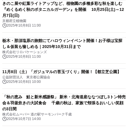
きのこ展や紅葉ライトアップなど、植物園の多種多彩な秋を楽しむ
『めくるめく秋のボタニカルガーデン』を開催 10月25日(土)～12
月7日(日)
京都府立植物園
2025年10月8日 11:00
栃木・那須塩原の旅館にてハロウィンイベント開催！お子様は宝探
し＆仮装も愉しめる｜2025年10月31日まで
株式会社リロバケーションズ
2025年10月8日 11:00
11月8日（土）「ガジュマルの苔玉づくり」開催！【都立芝公園】
公益財団法人 東京都公園協会
2025年10月8日 10:00
「秋の恵み 鮭と新米感謝祭」 新米・北海道産ななつぼし3トン特売
会＆羽釜炊きの大試食会 千歳の秋は、家族で頬張るおいしい笑顔
の3日間
株式会社ムーバー 道の駅サーモンパーク千歳
2025年10月7日 14:00