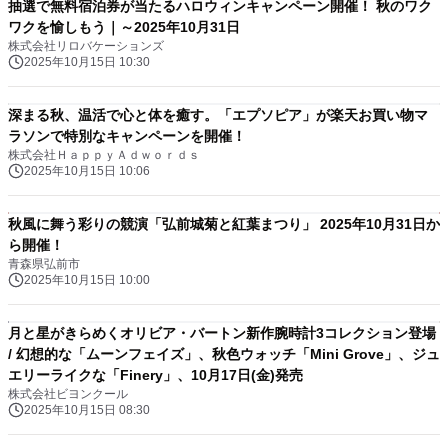
抽選で無料宿泊券が当たるハロウィンキャンペーン開催！ 秋のワク
ワクを愉しもう｜～2025年10月31日
株式会社リロバケーションズ
2025年10月15日 10:30
深まる秋、温活で心と体を癒す。「エプソピア」が楽天お買い物マ
ラソンで特別なキャンペーンを開催！
株式会社ＨａｐｐｙＡｄｗｏｒｄｓ
2025年10月15日 10:06
秋風に舞う彩りの競演「弘前城菊と紅葉まつり」 2025年10月31日か
ら開催！
青森県弘前市
2025年10月15日 10:00
月と星がきらめくオリビア・バートン新作腕時計3コレクション登場
/ 幻想的な「ムーンフェイズ」、秋色ウォッチ「Mini Grove」、ジュ
エリーライクな「Finery」、10月17日(金)発売
株式会社ビヨンクール
2025年10月15日 08:30