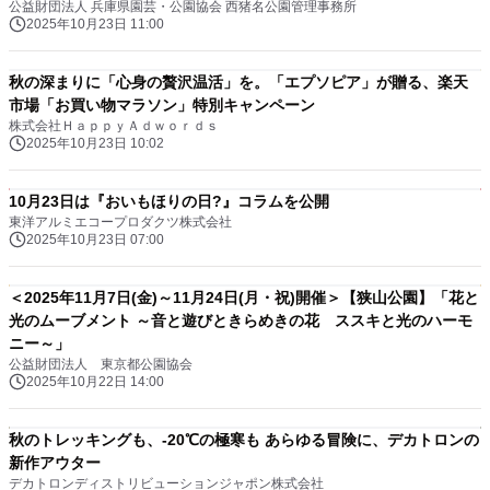
公益財団法人 兵庫県園芸・公園協会 西猪名公園管理事務所
2025年10月23日 11:00
秋の深まりに「心身の贅沢温活」を。「エプソピア」が贈る、楽天
市場「お買い物マラソン」特別キャンペーン
株式会社ＨａｐｐｙＡｄｗｏｒｄｓ
2025年10月23日 10:02
10月23日は『おいもほりの日?』コラムを公開
東洋アルミエコープロダクツ株式会社
2025年10月23日 07:00
＜2025年11月7日(金)～11月24日(月・祝)開催＞【狭山公園】「花と
光のムーブメント ～⾳と遊びときらめきの花 ススキと光のハーモ
ニー～」
公益財団法人 東京都公園協会
2025年10月22日 14:00
秋のトレッキングも、-20℃の極寒も あらゆる冒険に、デカトロンの
新作アウター
デカトロンディストリビューションジャポン株式会社