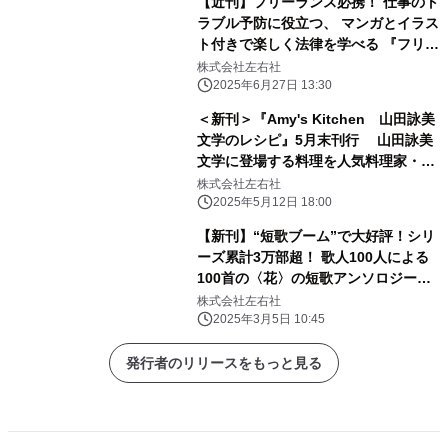
【近刊】フリーランス必携！ 仕事のト
ラブル予防に役立つ、 マンガとイラス
ト付きで楽しく法律を学べる 『フリー
ランスの(トラブルから自分を守るため
株式会社左右社
に 絶対に知っておきたい)法律の話』
2025年6月27日 13:30
発売決定！
＜新刊＞『Amy's Kitchen 山田詠美
文学のレシピ』5月末刊行 山田詠美
文学に登場する料理を人気料理家・今
井真実が再現
株式会社左右社
2025年5月12日 18:00
【新刊】“短歌ブーム”で大好評！シリ
ーズ累計3万部超！ 歌人100人による
100首の〈花〉の短歌アンソロジー
『花のうた』が3月中旬発売
株式会社左右社
2025年3月5日 10:45
発行者のリリースをもっと見る