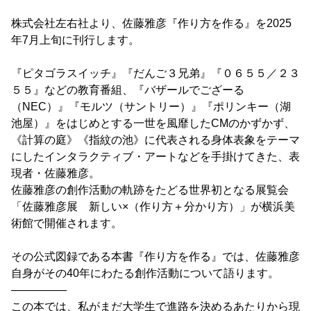
株式会社左右社より、佐藤雅彦『作り方を作る』を2025
年7月上旬に刊行します。
『ピタゴラスイッチ』『だんご３兄弟』『０６５５／２３
５５』などの教育番組、『バザールでござーる
（NEC）』『モルツ（サントリー）』『ポリンキー（湖
池屋）』をはじめとする一世を風靡したCMのかずかず、
《計算の庭》《指紋の池》に代表される身体表象をテーマ
にしたインタラクティブ・アートなどを手掛けてきた、表
現者・佐藤雅彦。
佐藤雅彦の創作活動の軌跡をたどる世界初となる展覧会
「佐藤雅彦展 新しい×（作り方＋分かり方）」が横浜美
術館で開催されます。
その公式図録である本書『作り方を作る』では、佐藤雅彦
自身がその40年にわたる創作活動について語ります。
―――――
この本では、私がまだ大学生で進路を決めるあたりから現