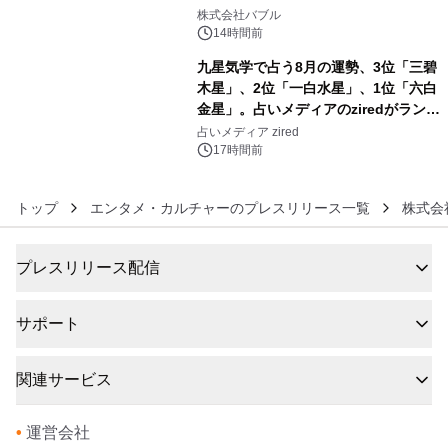
5
株式会社バブル
14時間前
九星気学で占う8月の運勢、3位「三碧
木星」、2位「一白水星」、1位「六白
金星」。占いメディアのziredがランキ
6
ングを発表
占いメディア zired
17時間前
トップ
エンタメ・カルチャーのプレスリリース一覧
株式会
プレスリリース配信
サポート
関連サービス
•
運営会社