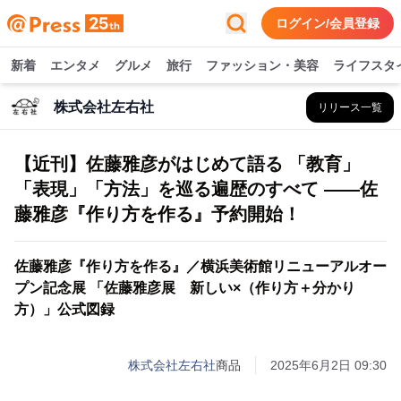
ログイン/会員登録
新着
エンタメ
グルメ
旅行
ファッション・美容
ライフスタ
株式会社左右社
リリース一覧
【近刊】佐藤雅彦がはじめて語る 「教育」
「表現」「方法」を巡る遍歴のすべて ――佐
藤雅彦『作り方を作る』予約開始！
佐藤雅彦『作り方を作る』／横浜美術館リニューアルオー
プン記念展 「佐藤雅彦展 新しい×（作り方＋分かり
方）」公式図録
株式会社左右社
商品
2025年6月2日 09:30