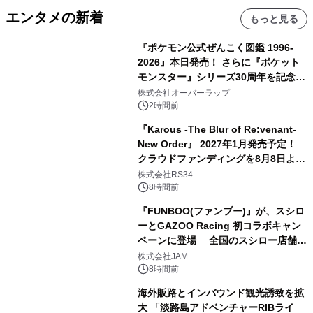
エンタメの新着
もっと見る
『ポケモン公式ぜんこく図鑑 1996-
2026』本日発売！ さらに『ポケット
モンスター』シリーズ30周年を記念し
た画集『ポケットモンスター ビジュア
株式会社オーバーラップ
ルアートブック』の発売決定！ 2026
2時間前
年12月18日（金）、3冊同時発売！
『Karous -The Blur of Re:venant-
New Order』 2027年1月発売予定！
クラウドファンディングを8月8日より
開始
株式会社RS34
8時間前
『FUNBOO(ファンブー)』が、スシロ
ーとGAZOO Racing 初コラボキャン
ペーンに登場 全国のスシロー店舗で
GR 4車種の FUNBOO(ミニカー)付き
株式会社JAM
メニューが展開されます
8時間前
海外販路とインバウンド観光誘致を拡
大 「淡路島アドベンチャーRIBライ