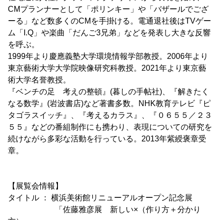
CMプランナーとして「ポリンキー」や「バザールでござ
ーる」など数多くのCMを手掛ける。電通退社後はTVゲー
ム「I.Q」や楽曲「だんご3兄弟」などを発表し大きな反響
を呼ぶ。
1999年より慶應義塾大学環境情報学部教授。2006年より
東京藝術大学大学院映像研究科教授。2021年より東京藝
術大学名誉教授。
『ベンチの足 考えの整頓』(暮しの手帖社)、『解きたく
なる数学』(岩波書店)など著書多数。NHK教育テレビ『ピ
タゴラスイッチ』、『考えるカラス』、『０６５５／２３
５５』などの番組制作にも携わり、表現についての研究を
続けながら多彩な活動を行っている。2013年紫綬褒章受
章。
【展覧会情報】
タイトル ： 横浜美術館リニューアルオープン記念展
「佐藤雅彦展 新しい×（作り方＋分かり