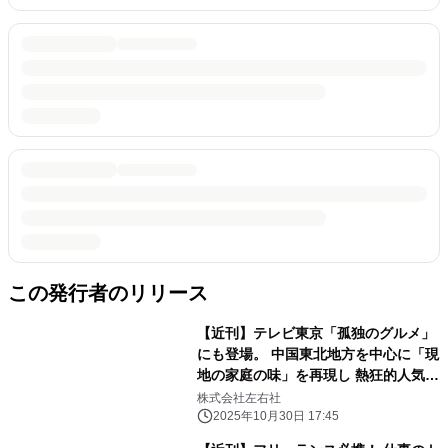
この発行者のリリース
【近刊】テレビ東京「孤独のグルメ」
にも登場。 中国東北地方を中心に「現
地の家庭の味」を再現し 熱狂的人気を
誇る味坊集団が、 ついに初のレシピ本
株式会社左右社
『味坊の味』を12月に刊行！
2025年10月30日 17:45