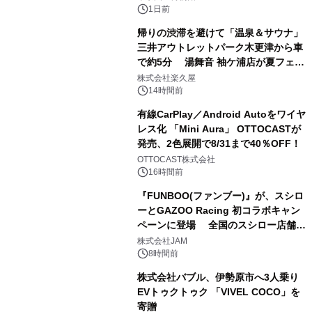
1日前
帰りの渋滞を避けて「温泉＆サウナ」
三井アウトレットパーク木更津から車
で約5分 湯舞音 袖ケ浦店が夏フェア
2
メニューを提供
株式会社楽久屋
14時間前
有線CarPlay／Android Autoをワイヤ
レス化 「Mini Aura」 OTTOCASTが
発売、2色展開で8/31まで40％OFF！
3
OTTOCAST株式会社
16時間前
『FUNBOO(ファンブー)』が、スシロ
ーとGAZOO Racing 初コラボキャン
ペーンに登場 全国のスシロー店舗で
4
GR 4車種の FUNBOO(ミニカー)付き
株式会社JAM
メニューが展開されます
8時間前
株式会社バブル、伊勢原市へ3人乗り
EVトゥクトゥク 「VIVEL COCO」を
寄贈