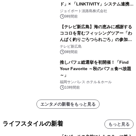
ド」× 「LINKTIVITY」システム連携を
開始！
ジョイポート淡路島株式会社
9時間前
【テレビ新広島】海の恵みに感謝する
ココロを育むフィッシングツアー「わ
んぱく釣りごろつられごろ」の参加小
学生を募集
テレビ新広島
9時間前
推しパフェ総選挙を初開催！「Find
Your Favorite ～秋のパフェ食べ放題
～」
福岡サンパレス ホテル＆ホール
10時間前
エンタメの新着をもっと見る
ライフスタイルの新着
もっと見る