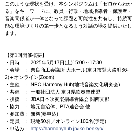
このような現状を受け、本シンポジウムは「ゼロからわか
る」をキーワードに、教員・行政・地域指導者・保護者・
音楽関係者が一体となって課題と可能性を共有し、持続可
能な環境づくりの第一歩となるよう対話の場を提供いたし
ます。
【第1回開催概要】
・日時 ： 2025年5月17日(土)15:00～17:30
・会場 ： 奈良商工会議所 大ホール(奈良市登大路町36-
2)＋オンライン(Zoom)
・主催 ： NPO Harmony Hub(地域音楽文化研究会)
・共催 ： 一般社団法人 奈良県吹奏楽連盟
・後援 ： JBA日本吹奏楽指導者協会 関西支部
・協力 ： 地元自治体、PTA連合会 他
・参加費： 無料(要申込)
・定員 ： 現地50名／オンライン100名(予定)
・申込み：
https://harmonyhub.jp/iko-benkyo/