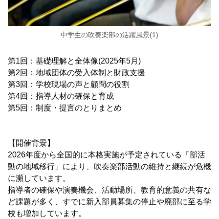
中学生の吹奏楽部の活躍風景(1)
第1回：基礎理解と全体像(2025年5月)
第2回：地域団体の受入体制と財政支援
第3回：学校現場の声と顧問の役割
第4回：指導人材の確保と育成
第5回：制度・提言のとりまとめ
【開催背景】
2026年度から全国的に本格実施が予定されている「部活
動の地域移行」により、吹奏楽部活動の維持と継続が危機
に瀕しています。
指導者の確保や演奏機会、活動場所、教育的意義の共有な
ど課題が多く、すでに新入部員募集の停止や廃部に至る学
校も増加しています。