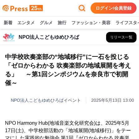
ログイン/会員登録
新着
エンタメ
グルメ
旅行
ファッション・美容
ライフスタ
NPO法人こどもゆめひろば
リリース一覧
中学校吹奏楽部の“地域移行”に一石を投じる
「ゼロからわかる 吹奏楽部の地域展開を考え
る」 ～第1回シンポジウムを奈良市で初開
催～
NPO法人こどもゆめひろば
イベント
2025年5月13日 13:00
NPO Harmony Hub(地域音楽文化研究会)は、2025年5月
17日(土)、中学校部活動の「地域展開(地域移行)」をテー
マにした実践的な勉強会 第1回『ゼロからわかる 吹奏楽