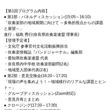
【第1回プログラム内容】
● 第1部：パネルディスカッション(15:05～16:10)
「吹奏楽部の地域展開に向けて ～多角的視点からの課題
と展望～」
進行：福島 秀行(奈良県吹奏楽連盟 理事長)
【登壇予定者】
・文化庁 参事官付文化活動振興担当
・吹奏楽情報誌『バンドジャーナル』編集部
・愛知県吹奏楽連盟 代表
・奈良県内中学校 吹奏楽部顧問(2名)
・地域受入団体代表(2名)
● 第2部：意見交換会(16:20～17:20)
「現場の声を集めよう！～地域移行のリアルな課題とヒン
ト～」
・グループディスカッション(Zoom対応)
・意見共有とまとめ
● クロージング(17:20～17:30)