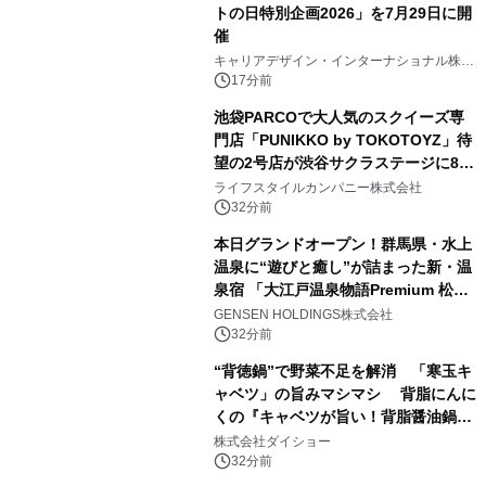
トの日特別企画2026」を7月29日に開
催
キャリアデザイン・インターナショナル株式
会社
17分前
池袋PARCOで大人気のスクイーズ専
門店「PUNIKKO by TOKOTOYZ」待
望の2号店が渋谷サクラステージに8月
21日オープン！
ライフスタイルカンパニー株式会社
32分前
本日グランドオープン！群馬県・水上
温泉に“遊びと癒し”が詰まった新・温
泉宿 「大江戸温泉物語Premium 松乃
井」が誕生
GENSEN HOLDINGS株式会社
32分前
“背徳鍋”で野菜不足を解消 「寒玉キ
ャベツ」の旨みマシマシ 背脂にんに
くの『キャベツが旨い！背脂醤油鍋ス
ープ』発売
株式会社ダイショー
32分前