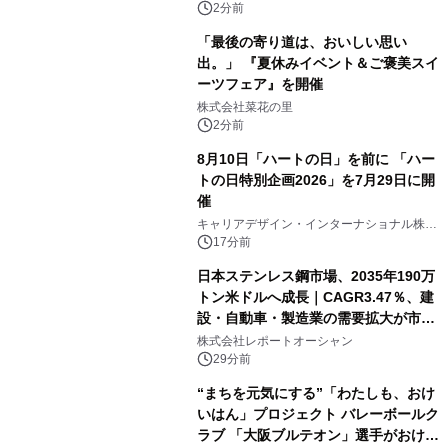
ボグッズも発売決定！
2分前
「最後の寄り道は、おいしい思い
出。」 『夏休みイベント＆ご褒美スイ
ーツフェア』を開催
株式会社菜花の里
2分前
8月10日「ハートの日」を前に 「ハー
トの日特別企画2026」を7月29日に開
催
キャリアデザイン・インターナショナル株式
会社
17分前
日本ステンレス鋼市場、2035年190万
トン米ドルへ成長｜CAGR3.47％、建
設・自動車・製造業の需要拡大が市場
を牽引
株式会社レポートオーシャン
29分前
“まちを元気にする”「わたしも、おけ
いはん」プロジェクト バレーボールク
ラブ 「大阪ブルテオン」選手がおけい