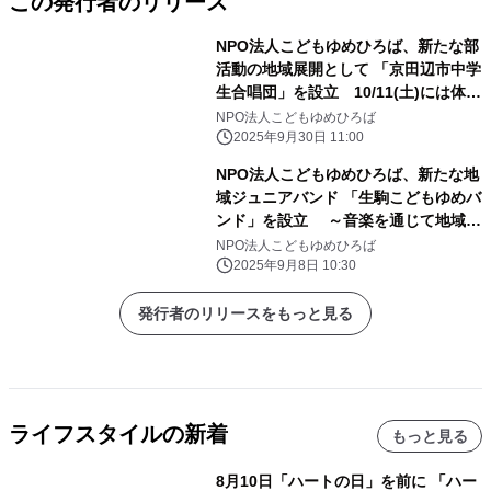
この発行者のリリース
NPO法人こどもゆめひろば、新たな部
活動の地域展開として 「京田辺市中学
生合唱団」を設立 10/11(土)には体験
会を開催 ～部活動の地域移行を見据え
NPO法人こどもゆめひろば
た新たな実証事業～
2025年9月30日 11:00
NPO法人こどもゆめひろば、新たな地
域ジュニアバンド 「生駒こどもゆめバ
ンド」を設立 ～音楽を通じて地域の
子どもたちの夢と成長を応援～
NPO法人こどもゆめひろば
2025年9月8日 10:30
発行者のリリースをもっと見る
ライフスタイルの新着
もっと見る
8月10日「ハートの日」を前に 「ハー