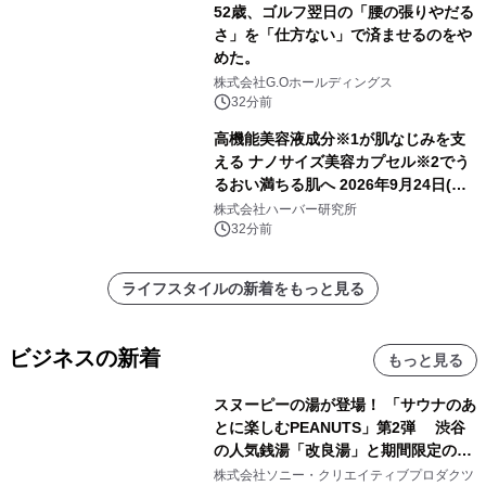
52歳、ゴルフ翌日の「腰の張りやだる
さ」を「仕方ない」で済ませるのをや
めた。
株式会社G.Oホールディングス
32分前
高機能美容液成分※1が肌なじみを支
える ナノサイズ美容カプセル※2でう
るおい満ちる肌へ 2026年9月24日(木)
よりリニューアル新発売 『ディープモ
株式会社ハーバー研究所
イストセラム』
32分前
ライフスタイルの新着をもっと見る
ビジネスの新着
もっと見る
スヌーピーの湯が登場！ 「サウナのあ
とに楽しむPEANUTS」第2弾 渋谷
の人気銭湯「改良湯」と期間限定のコ
ラボレーション サウナイキタイコラ
株式会社ソニー・クリエイティブプロダクツ