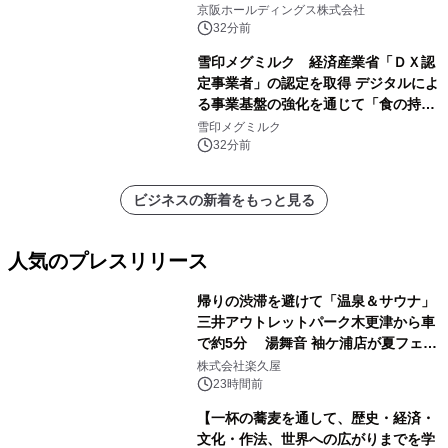
はんに。
京阪ホールディングス株式会社
32分前
雪印メグミルク 経済産業省「ＤＸ認
定事業者」の認定を取得 デジタルによ
る事業基盤の強化を通じて「食の持続
性」を実現
雪印メグミルク
32分前
ビジネスの新着をもっと見る
人気のプレスリリース
帰りの渋滞を避けて「温泉＆サウナ」
三井アウトレットパーク木更津から車
で約5分 湯舞音 袖ケ浦店が夏フェア
1
メニューを提供
株式会社楽久屋
23時間前
【一杯の蕎麦を通して、歴史・経済・
文化・作法、世界への広がりまでを学