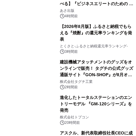
べる】『ビジネスエリートのための 教
2
養としての蕎麦』2026年8月25日
あさ出版
（火）発売
4時間前
【2026年8月版】ふるさと納税でもら
える『焼酎』の還元率ランキングを発
表
3
とくさと-ふるさと納税還元率ランキング-
3時間前
建設機械アタッチメントのグッズをオ
ンラインで販売！ タグチの公式グッズ
通販サイト『GON-SHOP』が8月オー
4
プン
株式会社タグチ工業
2時間前
進化したトータルステーションのエン
トリーモデル 『GM-120シリーズ』を
発売
5
株式会社トプコン
20時間前
アスクル、新代表取締役社長CEOに成