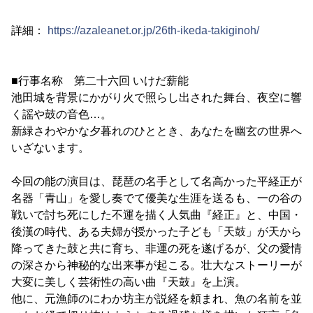
詳細：
https://azaleanet.or.jp/26th-ikeda-takiginoh/
■行事名称 第二十六回 いけだ薪能
池田城を背景にかがり火で照らし出された舞台、夜空に響
く謡や鼓の音色…。
新緑さわやかな夕暮れのひととき、あなたを幽玄の世界へ
いざないます。
今回の能の演目は、琵琶の名手として名高かった平経正が
名器「青山」を愛し奏でて優美な生涯を送るも、一の谷の
戦いで討ち死にした不運を描く人気曲『経正』と、中国・
後漢の時代、ある夫婦が授かった子ども「天鼓」が天から
降ってきた鼓と共に育ち、非運の死を遂げるが、父の愛情
の深さから神秘的な出来事が起こる。壮大なストーリーが
大変に美しく芸術性の高い曲『天鼓』を上演。
他に、元漁師のにわか坊主が説経を頼まれ、魚の名前を並