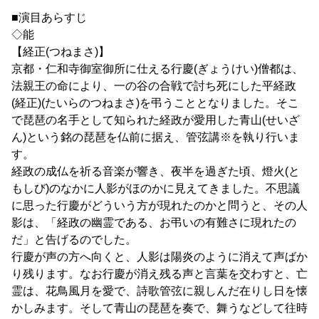
■演目あらすじ
◇能
【経正(つねまさ)】
京都・仁和寺御室御所に仕える行慶(ぎょうけい)僧都は、
法親王の命により、一の谷の合戦で討ち死にした平経政
(経正)(たいらのつねまさ)を弔うこととなりました。そこ
で琵琶の名手として知られた経政が愛用した青山(せいざ
ん)という銘の琵琶を仏前に据え、管弦講※を執り行いま
す。
経政の成仏を祈る音楽が響き、夜半を過ぎた頃、燈火(と
もしび)のなかに人影がほのかに見えてきました。不思議
に思った行慶がどういう方が現れたのかと問うと、その人
影は、「経政の幽霊である、お弔いの有難さに現れたの
だ」と告げるのでした。
行慶が声の方へ向くと、人影は陽炎のように消えて声ばか
り残ります。なお行慶が消え残る声と言葉を交わすと、亡
霊は、花鳥風月を愛で、詩歌管弦に親しんだ在りし日を懐
かしみます。そして青山の琵琶を奏で、舞うなどして往時