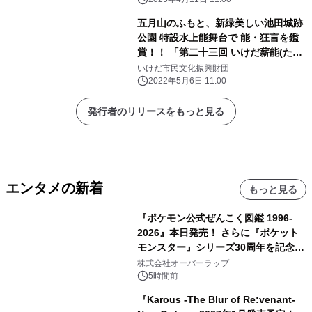
五月山のふもと、新緑美しい池田城跡
公園 特設水上能舞台で 能・狂言を鑑
賞！！ 「第二十三回 いけだ薪能(たき
ぎのう)」開催のご案内
いけだ市民文化振興財団
2022年5月6日 11:00
発行者のリリースをもっと見る
エンタメの新着
もっと見る
『ポケモン公式ぜんこく図鑑 1996-
2026』本日発売！ さらに『ポケット
モンスター』シリーズ30周年を記念し
た画集『ポケットモンスター ビジュア
株式会社オーバーラップ
ルアートブック』の発売決定！ 2026
5時間前
年12月18日（金）、3冊同時発売！
『Karous -The Blur of Re:venant-