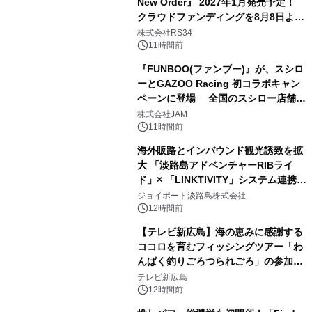
New Order』 2027年1月発売予定！
クラウドファンディングを8月8日より
開始
株式会社RS34
11時間前
『FUNBOO(ファンブー)』が、スシロ
ーとGAZOO Racing 初コラボキャン
ペーンに登場 全国のスシロー店舗で
GR 4車種の FUNBOO(ミニカー)付き
株式会社JAM
メニューが展開されます
11時間前
海外販路とインバウンド観光誘致を拡
大 「淡路島アドベンチャーRIBライ
ド」× 「LINKTIVITY」システム連携を
開始！
ジョイポート淡路島株式会社
12時間前
【テレビ新広島】海の恵みに感謝する
ココロを育むフィッシングツアー「わ
んぱく釣りごろつられごろ」の参加小
学生を募集
テレビ新広島
12時間前