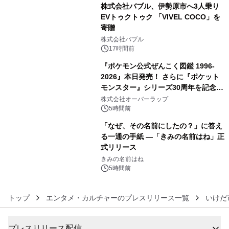
株式会社バブル、伊勢原市へ3人乗り
EVトゥクトゥク 「VIVEL COCO」を
寄贈
4
株式会社バブル
17時間前
『ポケモン公式ぜんこく図鑑 1996-
2026』本日発売！ さらに『ポケット
モンスター』シリーズ30周年を記念し
5
た画集『ポケットモンスター ビジュア
株式会社オーバーラップ
ルアートブック』の発売決定！ 2026
5時間前
年12月18日（金）、3冊同時発売！
「なぜ、その名前にしたの？」に答え
る一通の手紙 ―「きみの名前はね」正
式リリース
6
きみの名前はね
5時間前
トップ
エンタメ・カルチャーのプレスリリース一覧
いけだ
プレスリリース配信