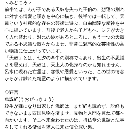
＜みどころ＞
前半では、わが子である天鼓を失った王伯の、悲運の別れ
に対する情愛と嘆きを中心に描き、後半では一転して、天
鼓という神秘的な存在の芸術に遊ぶ、自由闊達な精神を中
心に描いています。前後で老人から子どもへ、シテが大き
く入れ替わり、対比の妙があるところに、もう一つの天鼓
である不思議な鼓をからませ、非常に魅惑的な芸術性の高
い物語に仕上がっています。
「天鼓」とは、七夕の牽牛の別称でもあり、出生の不思議
さを思えば、天鼓は、天上人の化身なのかも知れません。
呂水に現れた亡霊は、怨恨や恩愛といった、この世の情念
からかけ離れた精霊のように描かれています。
◇狂言
魚説経(うおぜっきょう)
殺生が嫌になり出家した漁師は、まだ経も読めず、説経も
できないまま西国見物を済ませ、見物と入門を兼ねて都へ
向かいます。そこへ来合わせたのは、持仏堂の世話と法事
をしてくれる僧侶を求人に来た信心深い男。