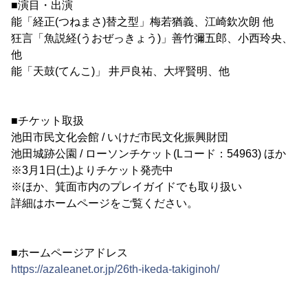
■演目・出演
能「経正(つねまさ)替之型」梅若猶義、江崎欽次朗 他
狂言「魚説経(うおぜっきょう)」善竹彌五郎、小西玲央、
他
能「天鼓(てんこ)」 井戸良祐、大坪賢明、他
■チケット取扱
池田市民文化会館 / いけだ市民文化振興財団
池田城跡公園 / ローソンチケット(Lコード：54963) ほか
※3月1日(土)よりチケット発売中
※ほか、箕面市内のプレイガイドでも取り扱い
詳細はホームページをご覧ください。
■ホームページアドレス
https://azaleanet.or.jp/26th-ikeda-takiginoh/