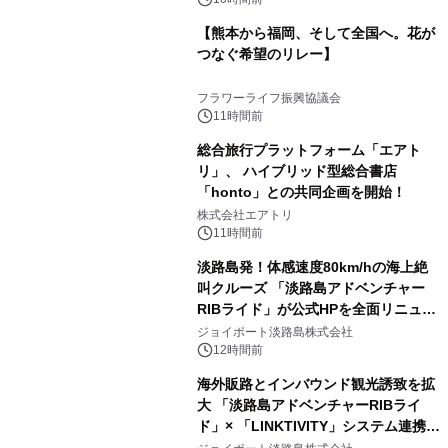
【熊本から福岡、そして全国へ。花が
つなぐ希望のリレー】
フラワーライフ振興協議会
11時間前
総合旅行プラットフォーム「エアト
リ」、 ハイブリッド型総合書店
「honto」との共同企画を開始！
株式会社エアトリ
11時間前
淡路島発！体感速度80km/hの海上絶
叫クルーズ 「淡路島アドベンチャー
RIBライド」が公式HPを全面リニュー
アル！ ～スマホで即予約完了の「スマ
ジョイポート淡路島株式会社
ート設計」へ刷新～
12時間前
海外販路とインバウンド観光誘致を拡
大 「淡路島アドベンチャーRIBライ
ド」× 「LINKTIVITY」システム連携を
開始！