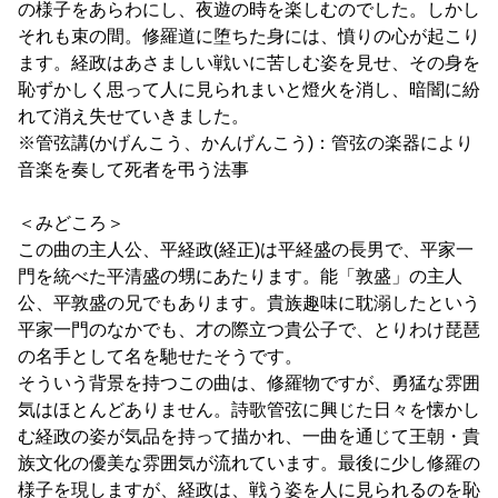
の様子をあらわにし、夜遊の時を楽しむのでした。しかし
それも束の間。修羅道に堕ちた身には、憤りの心が起こり
ます。経政はあさましい戦いに苦しむ姿を見せ、その身を
恥ずかしく思って人に見られまいと燈火を消し、暗闇に紛
れて消え失せていきました。
※管弦講(かげんこう、かんげんこう)：管弦の楽器により
音楽を奏して死者を弔う法事
＜みどころ＞
この曲の主人公、平経政(経正)は平経盛の長男で、平家一
門を統べた平清盛の甥にあたります。能「敦盛」の主人
公、平敦盛の兄でもあります。貴族趣味に耽溺したという
平家一門のなかでも、才の際立つ貴公子で、とりわけ琵琶
の名手として名を馳せたそうです。
そういう背景を持つこの曲は、修羅物ですが、勇猛な雰囲
気はほとんどありません。詩歌管弦に興じた日々を懐かし
む経政の姿が気品を持って描かれ、一曲を通じて王朝・貴
族文化の優美な雰囲気が流れています。最後に少し修羅の
様子を現しますが、経政は、戦う姿を人に見られるのを恥