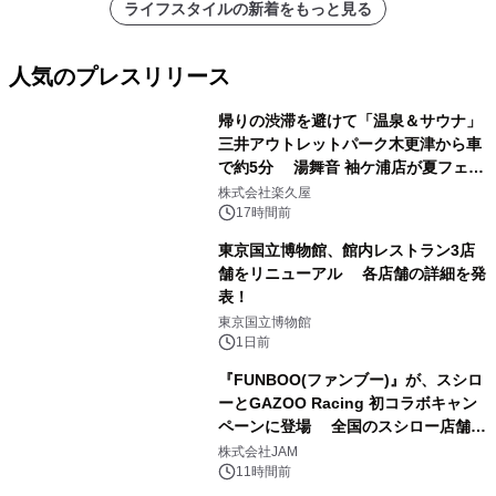
ライフスタイルの新着をもっと見る
人気のプレスリリース
帰りの渋滞を避けて「温泉＆サウナ」
三井アウトレットパーク木更津から車
で約5分 湯舞音 袖ケ浦店が夏フェア
1
メニューを提供
株式会社楽久屋
17時間前
東京国立博物館、館内レストラン3店
舗をリニューアル 各店舗の詳細を発
表！
2
東京国立博物館
1日前
『FUNBOO(ファンブー)』が、スシロ
ーとGAZOO Racing 初コラボキャン
ペーンに登場 全国のスシロー店舗で
3
GR 4車種の FUNBOO(ミニカー)付き
株式会社JAM
メニューが展開されます
11時間前