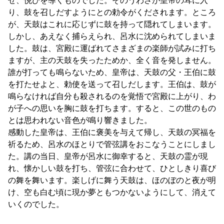
せ、悦びを導くものでした。そのうわさが皇帝の耳に入
り、鼓を召しだすようにとの勅令がくだされます。ところ
が、天鼓はこれに応じずに鼓を持って隠れてしまいます。
しかし、あえなく捕らえられ、呂水に沈められてしまいま
した。鼓は、宮殿に運ばれてさまざまの楽師が試みに打ち
ますが、主の天鼓を失ったためか、全く音を発しません。
誰が打っても鳴らないため、皇帝は、天鼓の父・王伯に鼓
を打たせよと、勅使を送って召しだします。王伯は、鼓が
鳴らなければ自分も殺されるのを覚悟で宮殿に上がり、わ
が子への思いを胸に鼓を打ちます。すると、この世のもの
とは思われない音色が鳴り響きました。
感動した皇帝は、王伯に褒美を与えて帰し、天鼓の冥福を
祈るため、呂水のほとりで管弦講をおこなうことにしまし
た。講の当日、皇帝が呂水に御幸すると、天鼓の霊が現
れ、懐かしい鼓を打ち、管弦に合わせて、ひとしきり喜び
の舞を舞います。楽しげに舞う天鼓は、ほのぼのと夜が明
け、空も白む頃に現か夢ともつかないようにして、消えて
いくのでした。