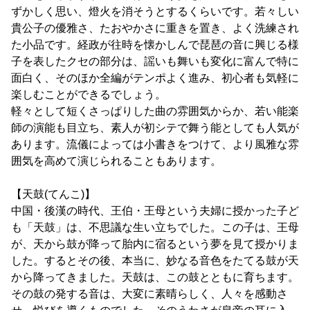
ずかしく思い、燈火を消そうとするくらいです。若々しい
貴公子の優雅さ、たおやかさに重きを置き、よく洗練され
た小品です。経政が往時を懐かしんで琵琶の音に興じる様
子を表したクセの部分は、謡いも舞いも変化に富んで特に
面白く、そのほか全編がテンポよく進み、初心者も気軽に
楽しむことができるでしょう。
軽々として短くさっぱりした曲の雰囲気からか、若い能楽
師の演能も目立ち、素人が初シテで舞う能としても人気が
あります。流儀によっては小書きをつけて、より風雅な雰
囲気を高めて演じられることもあります。
【天鼓(てんこ)】
中国・後漢の時代、王伯・王母という夫婦に授かった子ど
も「天鼓」は、不思議な生い立ちでした。この子は、王母
が、天から鼓が降って胎内に宿るという夢を見て授かりま
した。するとその後、本当に、妙なる音色をたてる鼓が天
から降ってきました。天鼓は、この鼓とともに育ちます。
その鼓の発する音は、大変に素晴らしく、人々を感動さ