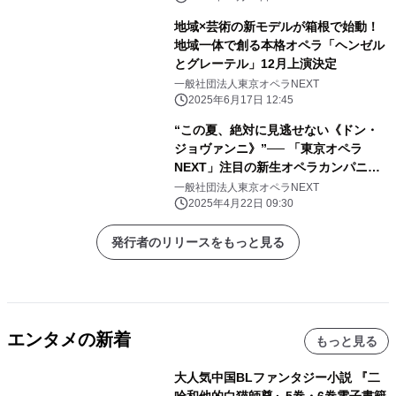
地域×芸術の新モデルが箱根で始動！
地域一体で創る本格オペラ「ヘンゼル
とグレーテル」12月上演決定
一般社団法人東京オペラNEXT
2025年6月17日 12:45
“この夏、絶対に見逃せない《ドン・
ジョヴァンニ》”── 「東京オペラ
NEXT」注目の新生オペラカンパニー
初の主催オペラ公演。
一般社団法人東京オペラNEXT
2025年4月22日 09:30
発行者のリリースをもっと見る
エンタメの新着
もっと見る
大人気中国BLファンタジー小説 『二
哈和他的白猫師尊』5巻・6巻電子書籍