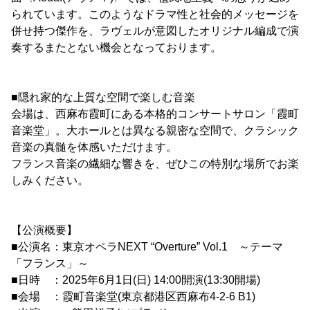
られています。このようなドラマ性と社会的メッセージを
併せ持つ傑作を、ラヴェルが意図したオリジナル編成で演
奏するまたとない機会となっております。
■隠れ家的な上質な空間で楽しむ音楽
会場は、西麻布霞町にある本格的コンサートサロン「霞町
音楽堂」。大ホールとは異なる親密な空間で、クラシック
音楽の真髄を体感いただけます。
フランス音楽の繊細な響きを、ぜひこの特別な場所でお楽
しみください。
【公演概要】
■公演名：東京オペラNEXT “Overture” Vol.1 ～テーマ
「フランス」～
■日時 ：2025年6月1日(日) 14:00開演(13:30開場)
■会場 ：霞町音楽堂(東京都港区西麻布4-2-6 B1)