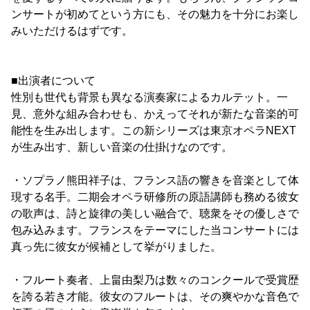
ンサートが初めてという方にも、その魅力を十分にお楽し
みいただけるはずです。
■出演者について
性別も世代も背景も異なる演奏家によるカルテット。一
見、意外な組み合わせも、かえってそれが新たな音楽的可
能性を生み出します。この新シリーズは東京オペラNEXT
が生み出す、新しい音楽の仕掛けなのです。
・ソプラノ熊田祥子は、フランス語の響きを音楽として体
現する名手。二期会オペラ研修所の原語講師も務める彼女
の歌声は、詩と旋律の美しい融合で、聴衆をその優しさで
包み込みます。フランスをテーマにした当コンサートには
真っ先に彼女が候補として挙がりました。
・フルート奏者、上畠由梨乃は数々のコンクールで受賞歴
を誇る若き才能。彼女のフルートは、その爽やかな音色で