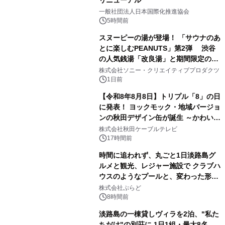
2
一般社団法人日本国際化推進協会
5時間前
スヌーピーの湯が登場！ 「サウナのあ
とに楽しむPEANUTS」第2弾 渋谷
の人気銭湯「改良湯」と期間限定のコ
3
ラボレーション サウナイキタイコラ
株式会社ソニー・クリエイティブプロダクツ
ボグッズも発売決定！
1日前
【令和8年8月8日】トリプル「8」の日
に発表！ ヨックモック・地域バージョ
ンの秋田デザイン缶が誕生 ～かわいい
4
秋田犬の子犬と秋田の四季と名所を巡
株式会社秋田ケーブルテレビ
るパッケージ～ 9月1日(火)秋田県内で
17時間前
販売開始
時間に追われず、丸ごと1日淡路島グ
ルメと観光、レジャー施設で クラブハ
ウスのようなプールと、変わった形の
5
サウナも 「THE BOXY AWAJI」のお
株式会社ぷらど
得な素泊まり連泊プランで
8時間前
淡路島の一棟貸しヴィラを2泊、"私た
ちだけ"の別荘に 1日1組・最大8名