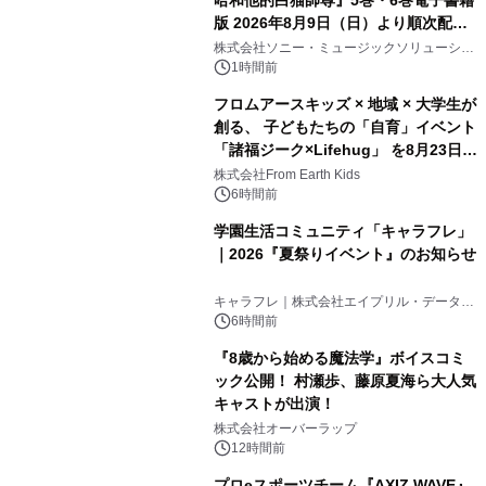
版 2026年8月9日（日）より順次配信
開始
株式会社ソニー・ミュージックソリューショ
ンズ
1時間前
フロムアースキッズ × 地域 × 大学生が
創る、 子どもたちの「自育」イベント
「諸福ジーク×Lifehug」 を8月23日
(日)開催
株式会社From Earth Kids
6時間前
学園生活コミュニティ「キャラフレ」
｜2026『夏祭りイベント』のお知らせ
キャラフレ｜株式会社エイプリル・データ・
デザインズ
6時間前
『8歳から始める魔法学』ボイスコミ
ック公開！ 村瀬歩、藤原夏海ら大人気
キャストが出演！
株式会社オーバーラップ
12時間前
プロeスポーツチーム『AXIZ WAVE』