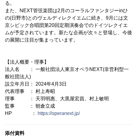
る。
また、NEXT管弦楽団は2月のコーラルファンタジーinひ
の(日野市)とのヴェルディレクイエムに続き、9月には文
京シビック合唱団第20回定期演奏会でのドイツレクイエ
ムが予定されています。新たな企画が次々と登場し、今後
の展開に注目が集まっています。
【法人概要・理事】
法人名 ： 一般社団法人東京オペラNEXT(非営利型一
般社団法人)
設立年月日： 2024年4月3日
代表理事 ： 村上寿昭
理事 ： 天羽明惠、大黒屋宏昌、村上敏明
監事 ： 朝倉立成
HP ：
https://operanext.jp/
添付資料