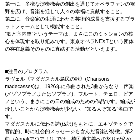
第一に、多様な演奏機会の創出を通じてオペラファンの裾
野を広げ、音楽を通して人々の幸福に貢献すること。
第二に、音楽家の生涯にわたる芸術的成長を支援するプラ
ットフォームとして機能すること。
“歌と室内楽”というテーマは、まさにこのミッションの核
心を体現する取り組みです。東京オペラNEXTという団体
の存在意義そのものに直結する活動だといえます。
■注目のプログラム
ラヴェル《マダガスカル島民の歌》(Chansons
madecasses)は、1926年に作曲された3曲からなり、声楽
(メゾソプラノまたはソプラノ)、フルート、チェロ、ピア
ノという、まさにこの日の編成のための作品です。編成が
珍しいことから演奏機会が少ない、“知る人ぞ知る”名曲で
す。
マダガスカルに伝わる詩(仏訳)をもとに、エキゾチックで
官能的、時に社会的メッセージも含んだ音楽が特徴。第2
曲〈Aoua!(アウア！)〉では、植民地主義への怒りが込め