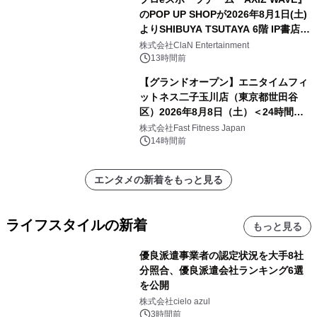
のPOP UP SHOPが2026年8月1日(土)
よりSHIBUYA TSUTAYA 6階 IP書店で
開催決定！！
株式会社ClaN Entertainment
13時間前
【グランドオープン】エニタイムフィ
ットネス二子玉川店（東京都世田谷
区）2026年8月8日（土）＜24時間年
中無休のフィットネスジム＞
株式会社Fast Fitness Japan
14時間前
エンタメの新着をもっと見る
ライフスタイルの新着
もっと見る
優良派遣事業者の認定状況を大手8社
分照合、優良派遣会社ランキング6選
を公開
株式会社cielo azul
3時間前