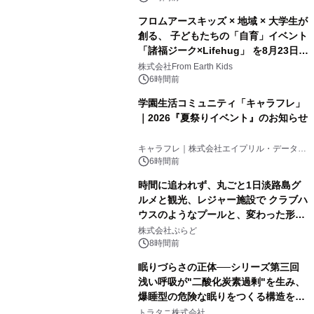
フロムアースキッズ × 地域 × 大学生が
創る、 子どもたちの「自育」イベント
「諸福ジーク×Lifehug」 を8月23日
(日)開催
株式会社From Earth Kids
6時間前
学園生活コミュニティ「キャラフレ」
｜2026『夏祭りイベント』のお知らせ
キャラフレ｜株式会社エイプリル・データ・
デザインズ
6時間前
時間に追われず、丸ごと1日淡路島グ
ルメと観光、レジャー施設で クラブハ
ウスのようなプールと、変わった形の
サウナも 「THE BOXY AWAJI」のお
株式会社ぷらど
得な素泊まり連泊プランで
8時間前
眠りづらさの正体──シリーズ第三回
浅い呼吸が"二酸化炭素過剰"を生み、
爆睡型の危険な眠りをつくる構造を解
説
トラタニ株式会社