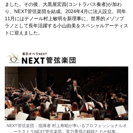
ました。その後、大黒屋宏昌(コントラバス奏者)が加わ
り、NEXT管弦楽団を結成。2024年4月に法人設立。同年
11月にはテノール村上敏明を新理事に、世界的メゾソプ
ラノとして長年活躍する小山由美をスペシャルアーティス
トに迎えました。
NEXT管弦楽団：指揮者 村上寿昭が率いるプロフェッショナルオ
ーケストラNEXT管弦楽団。実力重視の精鋭たちが結集。