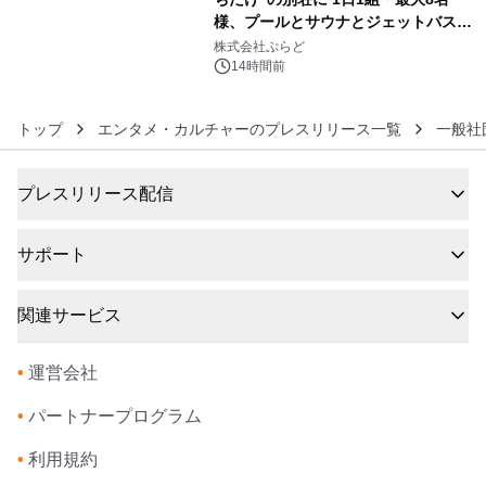
様、プールとサウナとジェットバス付
6
きで Villa Mon Temps AWAJIの連泊
株式会社ぷらど
素泊りプラン
14時間前
トップ
エンタメ・カルチャーのプレスリリース一覧
一般社
プレスリリース配信
サポート
関連サービス
•
運営会社
•
パートナープログラム
•
利用規約