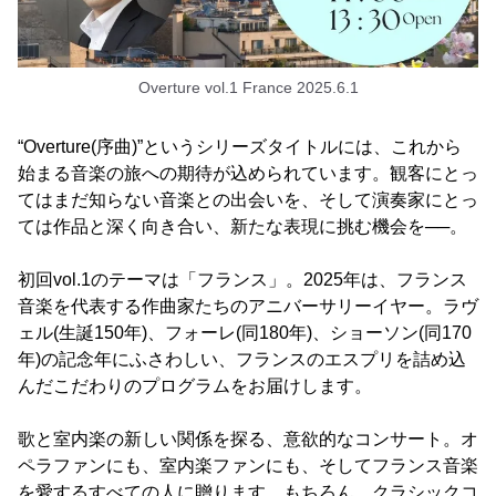
Overture vol.1 France 2025.6.1
“Overture(序曲)”というシリーズタイトルには、これから
始まる音楽の旅への期待が込められています。観客にとっ
てはまだ知らない音楽との出会いを、そして演奏家にとっ
ては作品と深く向き合い、新たな表現に挑む機会を──。
初回vol.1のテーマは「フランス」。2025年は、フランス
音楽を代表する作曲家たちのアニバーサリーイヤー。ラヴ
ェル(生誕150年)、フォーレ(同180年)、ショーソン(同170
年)の記念年にふさわしい、フランスのエスプリを詰め込
んだこだわりのプログラムをお届けします。
歌と室内楽の新しい関係を探る、意欲的なコンサート。オ
ペラファンにも、室内楽ファンにも、そしてフランス音楽
を愛するすべての人に贈ります。もちろん、クラシックコ