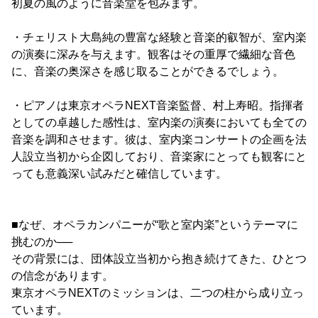
初夏の風のように音楽堂を包みます。
・チェリスト大島純の豊富な経験と音楽的叡智が、室内楽
の演奏に深みを与えます。観客はその重厚で繊細な音色
に、音楽の奥深さを感じ取ることができるでしょう。
・ピアノは東京オペラNEXT音楽監督、村上寿昭。指揮者
としての卓越した感性は、室内楽の演奏においても全ての
音楽を調和させます。彼は、室内楽コンサートの企画を法
人設立当初から企図しており、音楽家にとっても観客にと
っても意義深い試みだと確信しています。
■なぜ、オペラカンパニーが“歌と室内楽”というテーマに
挑むのか──
その背景には、団体設立当初から抱き続けてきた、ひとつ
の信念があります。
東京オペラNEXTのミッションは、二つの柱から成り立っ
ています。