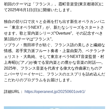
初回のテーマは「フランス」。霞町音楽堂(東京都港区)に
て2025年6月1日(日)に開催いたします。
独自の切り口で次々と企画を打ち出す新生オペラカンパニ
ー「東京オペラNEXT」が、新たなシリーズをスタートさ
せます。歌と室内楽シリーズ“Overture”。その記念すべき
第1回のテーマは“フランス”。
ソプラノ・熊田祥子が紡ぐ、フランス語の美しさと繊細な
情感。若手実力派フルート奏者・上畠由梨乃、ベテランチ
ェリスト・大島純、そして東京オペラNEXT音楽監督・村
上寿昭(ピアノ)が奏でる室内楽との豊かな音楽の対話──。
2025年、フランス音楽を代表する偉大な作曲家たちのア
ニバーサリーイヤーに、フランスのエスプリを詰め込んだ
こだわりのプログラムをお届けします。
詳細URL：
https://operanext.jp/20250601ovtr1/