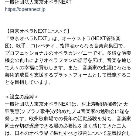
一般社団法人東京オペラNEXT
https://operanext.jp
【東京オペラNEXTについて】
「東京オペラNEXT」は、オーケストラ(NEXT管弦楽
団)、歌手、コレペティ、指揮者からなる音楽家集団で、
プロフェッショナルのオペラカンパニーです。多様な演奏
機会の創出によりオペラファンの裾野を広げ、音楽を通じ
て人々の幸福に貢献します。また、音楽家の生涯にわたる
芸術的成長を支援するプラットフォームとして機能するこ
とを目指しています。
＜設立の経緯＞
一般社団法人東京オペラNEXTは、村上寿昭(指揮者)と天
羽明惠(ソプラノ歌手)が始めたプロ音楽家の勉強会に端を
発します。欧州歌劇場での長年の活動経験を持ち、音楽家
同士が切磋琢磨できる場の必要性を強く感じてきた二人
は、日本のオペラ界で果たすべき役割について意気投合し