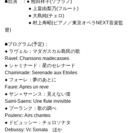
■出演 ：● 熊田祥子(ソプラノ)
● 上畠由梨乃(フルート)
● 大島純(チェロ)
● 村上寿昭(ピアノ／東京オペラNEXT音楽監
督)
■プログラム(予定)：
● ラヴェル：マダガスカル島民の歌
Ravel: Chansons madecasses
● シャミナード：星のセレナード
Chaminade: Serenade aux Etoiles
● フォーレ：夢のあとに
Faure: Apres un reve
● サン＝サーンス：見えない笛
Saint-Saens: Une flute invisible
● プーランク：歌の調べ
Poulenc: Airs chantes
● ドビュッシー：チェロソナタ
Debussy: Vc Sonata ほか