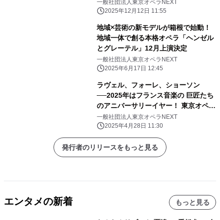
一般社団法人東京オペラNEXT
2025年12月12日 11:55
地域×芸術の新モデルが箱根で始動！
地域一体で創る本格オペラ「ヘンゼル
とグレーテル」12月上演決定
一般社団法人東京オペラNEXT
2025年6月17日 12:45
ラヴェル、フォーレ、ショーソン
──2025年はフランス音楽の 巨匠たち
のアニバーサリーイヤー！ 東京オペラ
NEXTの歌と室内楽シリー
一般社団法人東京オペラNEXT
ズ“Overture”が始動
2025年4月28日 11:30
発行者のリリースをもっと見る
エンタメの新着
もっと見る