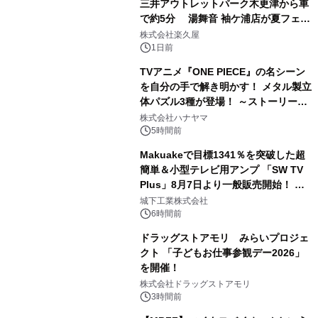
三井アウトレットパーク木更津から車
で約5分 湯舞音 袖ケ浦店が夏フェア
2
メニューを提供
株式会社楽久屋
1日前
TVアニメ『ONE PIECE』の名シーン
を自分の手で解き明かす！ メタル製立
体パズル3種が登場！ ～ストーリーと
3
ギミックが融合した 大人の体験型パズ
株式会社ハナヤマ
ルが8月7日(金)12時より先行予約受付
5時間前
開始～
Makuakeで目標1341％を突破した超
簡単＆小型テレビ用アンプ 「SW TV
Plus」8月7日より一般販売開始！ ケ
4
ーブル1本つなぐだけ、テレビの音が
城下工業株式会社
ぐっと豊かに
6時間前
ドラッグストアモリ みらいプロジェ
クト 「子どもお仕事参観デー2026」
を開催！
5
株式会社ドラッグストアモリ
3時間前