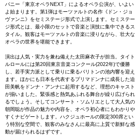
パニー「東京オペラNEXT」によるオペラ公演が、いよい
よ始まります。第1弾はモーツァルトの名作《ドン・ジョ
ヴァンニ》をセミステージ形式で上演します。セミステー
ジ形式とは、最小限のセットで音楽と演技に集中できるス
タイル。観客はモーツァルトの音楽に浸りながら、壮大な
オペラの世界を堪能できます。
演出は人気・実力を兼ね備えた太田麻衣子が担当。タイト
ルロールには第20回東京音楽コンクール(2022年)で優勝
し、若手実力派として乗りに乗るバリトンの池内響を迎え
ます。ほかにも日本を代表するプリマドンナに成長した迫
田美帆をドンナ・アンナに起用するなど、理想のキャスト
が揃いました。緊張感と熱気あふれる舞台が繰り広げられ
るでしょう。そしてコンサート・ソムリエとして大人気の
朝岡聡が作品の魅力や内容を、オペラ初心者にもわかりや
すくナビゲートします。ハクジュホールの限定300席とい
う特別な空間で、観客のみなさんに最高に上質で新鮮な感
動が届けられるはずです。