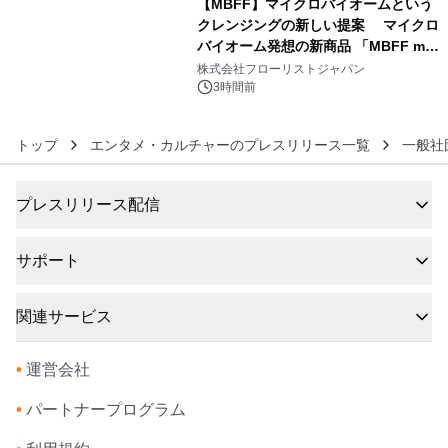
【MBFF】マイクロバイオームという
クレンジングの新しい提案 マイクロ
バイオーム発想の新商品 「MBFF mb
6
クレンジングPRO」を2026年8月6日
株式会社フローリストジャパン
発売
3時間前
トップ
エンタメ・カルチャーのプレスリリース一覧
一般社
プレスリリース配信
サポート
関連サービス
•
運営会社
•
パートナープログラム