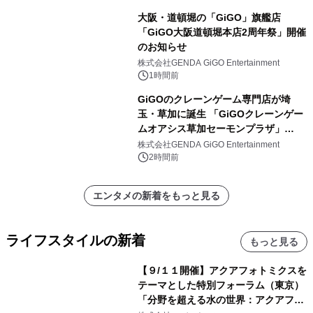
大阪・道頓堀の「GiGO」旗艦店
「GiGO大阪道頓堀本店2周年祭」開催
のお知らせ
株式会社GENDA GiGO Entertainment
1時間前
GiGOのクレーンゲーム専門店が埼
玉・草加に誕生 「GiGOクレーンゲー
ムオアシス草加セーモンプラザ」
2026年8月7日(金)10時グランドオープ
株式会社GENDA GiGO Entertainment
ン
2時間前
エンタメの新着をもっと見る
ライフスタイルの新着
もっと見る
【９/１１開催】アクアフォトミクスを
テーマとした特別フォーラム（東京）
「分野を超える水の世界：アクアフォ