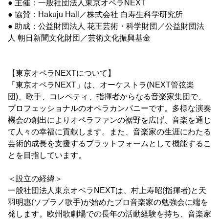
● 主催：一般社団法人東京オペラNEXT
● 協賛：Hakuju Hall／株式会社 白寿生科学研究所
● 助成：公益財団法人 花王芸術・科学財団／公益財団法
人 朝日新聞文化財団／芸術文化振興基金
【東京オペラNEXTについて】
「東京オペラNEXT」は、オーケストラ(NEXT管弦楽
団)、歌手、コレペティ、指揮者からなる音楽家集団で、
プロフェッショナルのオペラカンパニーです。多様な演奏
機会の創出によりオペラファンの裾野を広げ、音楽を通じ
て人々の幸福に貢献します。また、音楽家の生涯にわたる
芸術的成長を支援するプラットフォームとして機能するこ
とを目指しています。
＜設立の経緯＞
一般社団法人東京オペラNEXTは、村上寿昭(指揮者)と天
羽明惠(ソプラノ歌手)が始めたプロ音楽家の勉強会に端を
発します。欧州歌劇場での長年の活動経験を持ち、音楽家