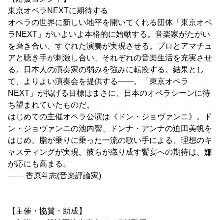
東京オペラNEXTに期待する
オペラの世界に新しい地平を開いてくれる団体「東京オペ
ラNEXT」がいよいよ本格的に始動する。音楽家がたがい
を磨き合い、すぐれた演奏が実現させる。プロとアマチュ
アと聴き手が刺激し合い、それぞれの音楽生活を充実させ
る。日本人の演奏家の弱みを強みに転換する。結果とし
て、よりよい演奏会を提供する――。「東京オペラ
NEXT」が掲げる目標はまさに、日本のオペラシーンに待
ち望まれていたものだ。
はじめての主催オペラ公演は《ドン・ジョヴァンニ》。ド
ン・ジョヴァンニの池内響、ドンナ・アンナの迫田美帆を
はじめ、脂が乗りに乗った一流の歌い手による、理想のキ
ャスティングが実現。彼らが織り成す饗宴への期待は、嫌
が応にも高まる。
―― 香原斗志(音楽評論家)
【主催・協賛・助成】