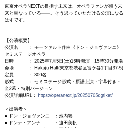
東京オペラNEXTの目指す未来は、オペラファンが願う未
来と重なっている――。そう思っていただける公演になる
はずです。
【公演概要】
公演名 ： モーツァルト作曲《ドン・ジョヴァンニ》
セミステージオペラ
日時 ： 2025年7月5日(土)16時開演 15時30分開場
会場 ： Hakuju Hall(東京都渋谷区富ケ谷1丁目37-5)
定員 ： 300名
形式 ： セミステージ形式・原語上演・字幕付き・
全2幕・特別バージョン
公演詳細URL：
https://operanext.jp/20250705dgtiket/
＜出演者＞
● ドン・ジョヴァンニ ：池内響
● ドンナ・アンナ ：迫田美帆