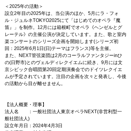
＜2025年の活動＞
設立2年目の2025年は、当公演のほか、5月にラ・フォ
ル・ジュルネTOKYO2025にて「はじめてのオペラ『魔
笛』」を制作。12月には箱根町でオペラ《ヘンゼルとグ
レーテル》の主催公演が決定しています。また、歌と室内
楽コンサートのシリーズ企画を開始します(シリーズ初
回：2025年6月1日(日)テーマはフランス)等を主催。
また、NEXT管弦楽団は2月のコーラルファンタジーinひ
の(日野市)とのヴェルディレクイエムに続き、9月には文
京シビック合唱団第20回定期演奏会でのドイツレクイエ
ムが予定されています。注目の企画を次々と発表し、今後
の活動から目が離せません。
【法人概要・理事】
法人名 ：一般社団法人東京オペラNEXT(非営利型一
般社団法人)
設立年月日：2024年4月3日