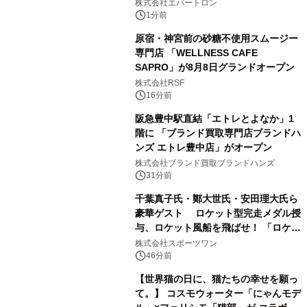
トミクスが切り拓く新しい科学の地
株式会社エバートロン
平」を開催
1分前
原宿・神宮前の砂糖不使用スムージー
専門店 「WELLNESS CAFE
SAPRO」が8月8日グランドオープン
株式会社RSF
16分前
阪急豊中駅直結「エトレとよなか」1
階に 「ブランド買取専門店ブランドハ
ンズ エトレ豊中店」がオープン
株式会社ブランド買取ブランドハンズ
31分前
千葉真子氏・鄭大世氏・安田理大氏ら
豪華ゲスト ロケット型完走メダル授
与、ロケット風船を飛ばせ！ 「ロケッ
トマラソン2026」開催
株式会社スポーツワン
46分前
【世界猫の日に、猫たちの幸せを願っ
て。】 コスモウォーター「にゃんモデ