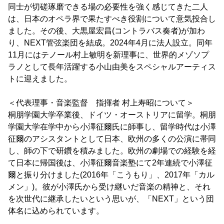
同士が切磋琢磨できる場の必要性を強く感じてきた二人
は、日本のオペラ界で果たすべき役割について意気投合し
ました。その後、大黒屋宏昌(コントラバス奏者)が加わ
り、NEXT管弦楽団を結成。2024年4月に法人設立。同年
11月にはテノール村上敏明を新理事に、世界的メゾソプ
ラノとして長年活躍する小山由美をスペシャルアーティス
トに迎えました。
＜代表理事・音楽監督 指揮者 村上寿昭について＞
桐朋学園大学卒業後、ドイツ・オーストリアに留学。桐朋
学園大学在学中から小澤征爾氏に師事し、留学時代は小澤
征爾のアシスタントとして日本、欧州の多くの公演に帯同
し、師の下で研鑽を積みました。欧州の劇場での経験を経
て日本に帰国後は、小澤征爾音楽塾にて2年連続で小澤征
爾と振り分けました(2016年「こうもり」、2017年「カル
メン」)。彼が小澤氏から受け継いだ音楽の精神と、それ
を次世代に継承したいという思いが、「NEXT」という団
体名に込められています。