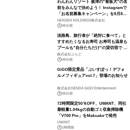
わんわんリゾート 粟津の"看板犬"の名
前をみんなで決めよう！ Instagramで
「お名前募集キャンペーン」を8月8日
(土)より開催
GENSEN HOLDINGS株式会社
46分前
淡路島、旅行者が「絶対に食べて」と
すすめたくなるお寿司 お寿司も温泉も
プールも"自分たちだけ"の貸切宿で 1
日1組限定「岩屋温泉 絵島別庭 海と
株式会社ぷらど
森」の握り寿司プラン
46分前
GiGO限定景品「ぶいすぽっ！デフォ
ルメフィギュアvol.7」登場のお知らせ
株式会社GENDA GiGO Entertainment
46分前
72時間限定50％OFF、UWANT、同社
最軽量1.04kgの自動ゴミ収集掃除機
「V700 Pro」をMakuakeで発売
UWANT
1時間前