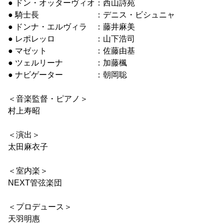
● ドン・オッターヴィオ：西山詩苑
● 騎士長 ：デニス・ビシュニャ
● ドンナ・エルヴィラ ：藤井麻美
● レポレッロ ：山下浩司
● マゼット ：佐藤由基
● ツェルリーナ ：加藤楓
● ナビゲーター ：朝岡聡
＜音楽監督・ピアノ＞
村上寿昭
＜演出＞
太田麻衣子
＜室内楽＞
NEXT管弦楽団
＜プロデュース＞
天羽明惠