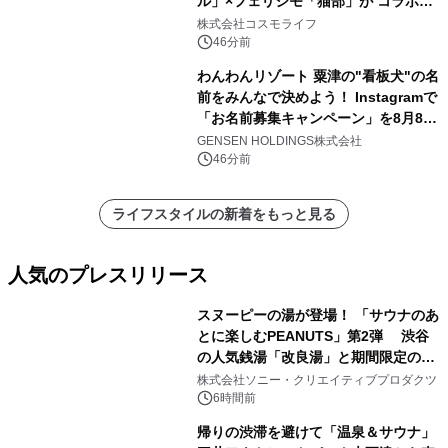
ル」×フェリシモ「猫部」が コラボキ
ャンペーンを実施
株式会社コスモライフ
46分前
わんわんリゾート 粟津の"看板犬"の名
前をみんなで決めよう！ Instagramで
「お名前募集キャンペーン」を8月8日
(土)より開催
GENSEN HOLDINGS株式会社
46分前
ライフスタイルの新着をもっと見る
人気のプレスリリース
スヌーピーの湯が登場！ 「サウナのあ
とに楽しむPEANUTS」第2弾 渋谷
の人気銭湯「改良湯」と期間限定のコ
1
ラボレーション サウナイキタイコラ
株式会社ソニー・クリエイティブプロダクツ
ボグッズも発売決定！
6時間前
帰りの渋滞を避けて「温泉＆サウナ」