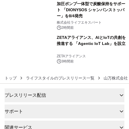
加圧ポンプ一体型で炭酸保持をサポー
ト 「DIONYSOS シャンパンストッパ
ー」を8/4発売
5
株式会社ライフエキスパート
2時間前
ZETAアライアンス、AIとIoTの共創を
推進する 「Agentic IoT Lab」を設立
6
ZETAアライアンス
3時間前
トップ
ライフスタイルのプレスリリース一覧
山万株式会社
プレスリリース配信
サポート
関連サービス