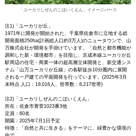
「ユーカリしぜんのこほいくえん」イメージパース
注1)「ユーカリが丘」
1971年に開発が開始された、千葉県佐倉市に立地する総
開発面積250ha(計画総人口約3万人)のニュータウンで、山
万株式会社が開発を手掛けています。「自然と都市機能が
調和した新・環境都市」を目指し、京成本線ユーカリが丘
駅周辺の住宅・商業一体の超高層立体開発と、新交通シス
テム「山万ユーカリが丘線」の各駅徒歩10分圏内に展開
される一戸建ての平面開発を行っています。(2025年3月
末時点 人口：19,016人、世帯数：8,217世帯)
注2)「ユーカリしぜんのこほいくえん」
所在：佐倉市青菅1023番3他
定員：60名
開園：2025年7月1日予定
特徴：「自然と共に生きる」をテーマに、緑豊かな環境の
中で、