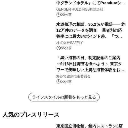
中グランドホテル』にてPremiumシリ
ーズ初のオールインクルーシブ導入
GENSEN HOLDINGS株式会社
55分前
水道修理の相談、95.2％が電話―― 約
12万件のデータを調査 業者別の応
答率には最大84ポイント差、 「つな
がりやすさ」も選定基準に
株式会社SAFELY
55分前
「黒い海苔の日」制定記念のご案内
～9月6日は海苔を食べよう～ 東京タ
ワーで美味しい上質な海苔体験をお届
けします！
海苔で健康推進委員会
55分前
ライフスタイルの新着をもっと見る
人気のプレスリリース
東京国立博物館、館内レストラン3店