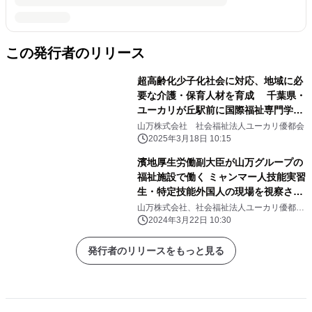
この発行者のリリース
超高齢化少子化社会に対応、地域に必
要な介護・保育人材を育成 千葉県・
ユーカリが丘駅前に国際福祉専門学校
を4月に開設
山万株式会社 社会福祉法人ユーカリ優都会
2025年3月18日 10:15
濱地厚生労働副大臣が山万グループの
福祉施設で働く ミャンマー人技能実習
生・特定技能外国人の現場を視察され
ました
山万株式会社、社会福祉法人ユーカリ優都
会、ユーカリ街づくり協同組合
2024年3月22日 10:30
発行者のリリースをもっと見る