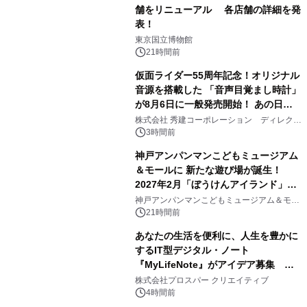
舗をリニューアル 各店舗の詳細を発
表！
1
東京国立博物館
21時間前
仮面ライダー55周年記念！オリジナル
音源を搭載した 「音声目覚まし時計」
が8月6日に一般発売開始！ あの日の
2
大興奮が今甦る
株式会社 秀建コーポレーション ディレクト
アートギャラリー
3時間前
神戸アンパンマンこどもミュージアム
＆モールに 新たな遊び場が誕生！
2027年2月「ぼうけんアイランド」が
3
オープン
神戸アンパンマンこどもミュージアム＆モー
ル
21時間前
あなたの生活を便利に、人生を豊かに
するIT型デジタル・ノート
『MyLifeNote』がアイデア募集 優
4
秀賞100名に1年間無償試用
株式会社プロスパー クリエイティブ
4時間前