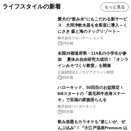
ライフスタイルの新着
もっと見る
愛犬の"飲み水"にもこだわる新サービ
ス 犬用浄軟水器を全客室に導入～く
にさき 森と海のドッグリゾート～
株式会社リロバケーションズ
25分前
全国39都道府県・114名の小学生が参
加 夏休み自由研究大成功！「オンラ
インみそづくり教室」を開催
公益財団法人ノエビアグリーン財団
40分前
ハローキッド、50回目のお盆限定！
8/8スタートの「黒毛和牛赤身ステー
キ」で至福の家族団らんを
株式会社バーガーキッド
55分前
飲み放題もカラオケも”楽しいが、ぜ
んぶ込み”！『大江戸温泉Premium 山