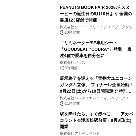
PEANUTS BOOK FAIR 2026が スヌ
ーピーの誕生日の8月10日より 全国の
書店123店舗で開催！
1
株式会社ソニー・クリエイティブプロダクツ
10時間前
エリミネーター/SE専用シート
「GOODSEAT “COBRA”」登場 表
皮4種で愛車を自分色に
2
株式会社グッズ
8時間前
展示終了を迎える「実物大ユニコーン
ガンダム立像」 フィナーレ企画始動！
8月22日(土)から10日間限定で 特別映
3
像『UNICORN GUNDAM Statue ―
株式会社バンダイナムコフィルムワークス
BEYOND POSSIBILITY ―』を上映！
11時間前
駅を降りたら、すぐ赤べこ 「アカベ
コランド会津若松駅前店」8月8日(土)
開業
4
株式会社アカベコランド