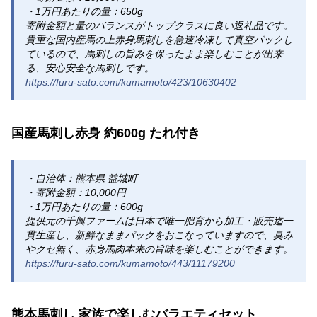
・1万円あたりの量：650g
寄附金額と量のバランスがトップクラスに良い返礼品です。
貴重な国内産馬の上赤身馬刺しを急速冷凍して真空パックし
ているので、馬刺しの旨みを保ったまま楽しむことが出来
る、安心安全な馬刺しです。
https://furu-sato.com/kumamoto/423/10630402
国産馬刺し赤身 約600g たれ付き
・自治体：熊本県 益城町
・寄附金額：10,000円
・1万円あたりの量：600g
提供元の千興ファームは日本で唯一肥育から加工・販売迄一
貫生産し、新鮮なままパックをおこなっていますので、臭み
やクセ無く、赤身馬肉本来の旨味を楽しむことができます。
https://furu-sato.com/kumamoto/443/11179200
熊本馬刺し 家族で楽しむバラエティセット