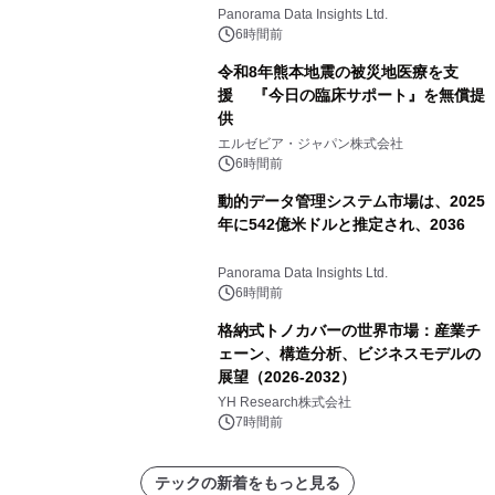
すると予測されており、予測期間
Panorama Data Insights Ltd.
（2026年～2036年）
6時間前
令和8年熊本地震の被災地医療を支
援 『今日の臨床サポート』を無償提
供
エルゼビア・ジャパン株式会社
6時間前
動的データ管理システム市場は、2025
年に542億米ドルと推定され、2036
Panorama Data Insights Ltd.
6時間前
格納式トノカバーの世界市場：産業チ
ェーン、構造分析、ビジネスモデルの
展望（2026-2032）
YH Research株式会社
7時間前
テックの新着をもっと見る