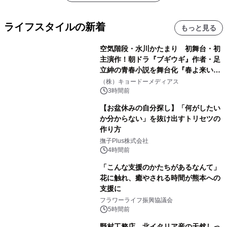
ライフスタイルの新着
もっと見る
空気階段・水川かたまり 初舞台・初
主演作！朝ドラ『ブギウギ』作者・足
立紳の青春小説を舞台化『春よ来い、
マジで来い』キービジュアル解禁！
（株）キョードーメディアス
3時間前
【お盆休みの自分探し】「何がしたい
か分からない」を抜け出すトリセツの
作り方
撫子Plus株式会社
4時間前
「こんな支援のかたちがあるなんて」
花に触れ、癒やされる時間が熊本への
支援に
フラワーライフ振興協議会
5時間前
野村工務店、北イタリア産の天然しっ