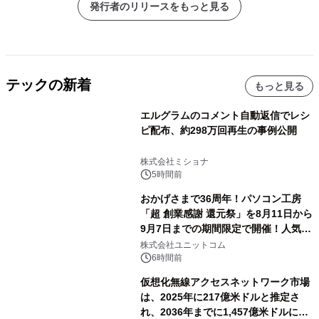
発行者のリリースをもっと見る
テックの新着
もっと見る
エルグラムのコメント自動返信でレシ
ピ配布、約298万回再生の事例公開
株式会社ミショナ
5時間前
おかげさまで36周年！パソコン工房
「超 創業感謝 還元祭」を8月11日から
9月7日までの期間限定で開催！人気の
ゲーミングPCや高性能ノートPCなど
株式会社ユニットコム
対象iiyama PCのご購入で最大3万円分
6時間前
相当を還元
仮想化無線アクセスネットワーク市場
は、2025年に217億米ドルと推定さ
れ、2036年までに1,457億米ドルに達