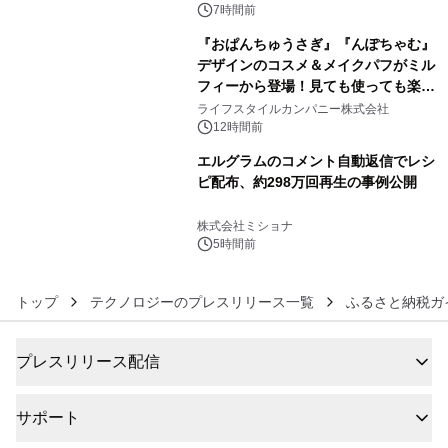
7時間前
『おぱんちゅうさぎ』『んぽちゃむ』
デザインのコスメ＆メイクパフがミル
フィーから登場！見ても使っても楽し
5
い、ポップでキュートなコレクショ
ライフスタイルカンパニー株式会社
ン。
12時間前
エルグラムのコメント自動返信でレシ
ピ配布、約298万回再生の事例公開
6
株式会社ミショナ
5時間前
トップ
テクノロジーのプレスリリース一覧
ふるさと納税ガ
プレスリリース配信
サポート