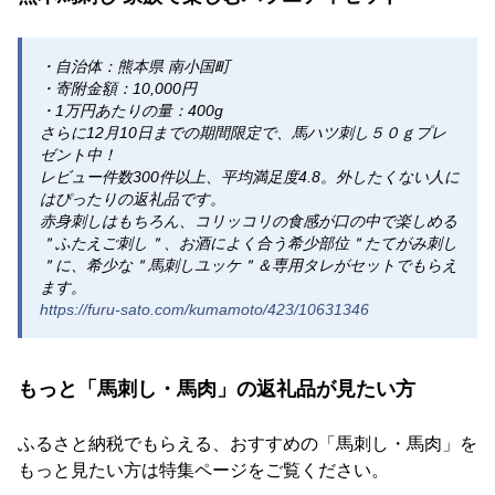
・自治体：熊本県 南小国町
・寄附金額：10,000円
・1万円あたりの量：400g
さらに12月10日までの期間限定で、馬ハツ刺し５０ｇプレ
ゼント中！
レビュー件数300件以上、平均満足度4.8。外したくない人に
はぴったりの返礼品です。
赤身刺しはもちろん、コリッコリの食感が口の中で楽しめる
＂ふたえご刺し＂、お酒によく合う希少部位＂たてがみ刺し
＂に、希少な＂馬刺しユッケ＂＆専用タレがセットでもらえ
ます。
https://furu-sato.com/kumamoto/423/10631346
もっと「馬刺し・馬肉」の返礼品が見たい方
ふるさと納税でもらえる、おすすめの「馬刺し・馬肉」を
もっと見たい方は特集ページをご覧ください。