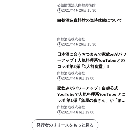
公益財団法人白鶴美術館
2021年4月26日 15:30
白鶴酒造資料館の臨時休館について
白鶴酒造株式会社
2021年4月26日 15:30
日本酒に合うおつまみで家飲みがパワ
ーアップ！人気料理系YouTuberとの
コラボ第2弾「1人前食堂」‼
白鶴酒造株式会社
2021年4月9日 19:00
家飲みがパワーアップ！白鶴公式
YouTubeで人気料理系YouTuberとコ
ラボ 第1弾「魚屋の森さん」が「ま
る」に合うレシピ紹介！
白鶴酒造株式会社
2021年4月6日 19:00
発行者のリリースをもっと見る