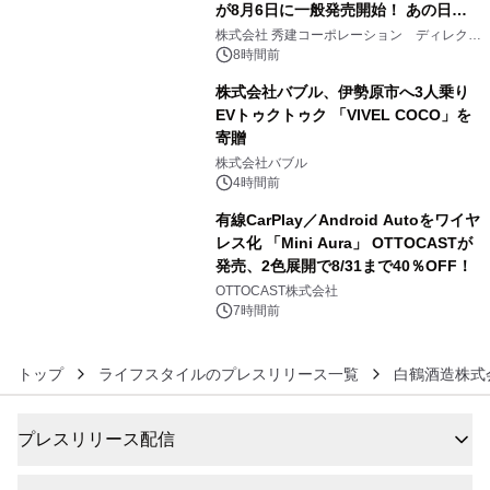
が8月6日に一般発売開始！ あの日の
4
大興奮が今甦る
株式会社 秀建コーポレーション ディレクト
アートギャラリー
8時間前
株式会社バブル、伊勢原市へ3人乗り
EVトゥクトゥク 「VIVEL COCO」を
寄贈
5
株式会社バブル
4時間前
有線CarPlay／Android Autoをワイヤ
レス化 「Mini Aura」 OTTOCASTが
発売、2色展開で8/31まで40％OFF！
6
OTTOCAST株式会社
7時間前
トップ
ライフスタイルのプレスリリース一覧
白鶴酒造株式
プレスリリース配信