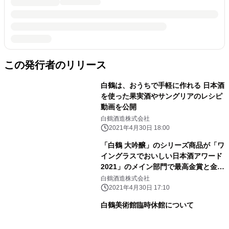
この発行者のリリース
白鶴は、おうちで手軽に作れる 日本酒
を使った果実酒やサングリアのレシピ
動画を公開
白鶴酒造株式会社
2021年4月30日 18:00
「白鶴 大吟醸」のシリーズ商品が「ワ
イングラスでおいしい日本酒アワード
2021」のメイン部門で最高金賞と金賞
を受賞
白鶴酒造株式会社
2021年4月30日 17:10
白鶴美術館臨時休館について