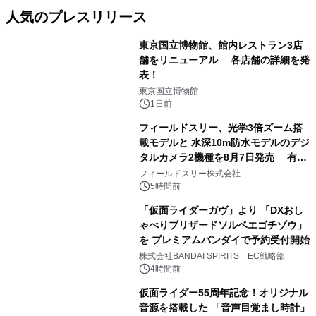
人気のプレスリリース
東京国立博物館、館内レストラン3店
舗をリニューアル 各店舗の詳細を発
表！
1
東京国立博物館
1日前
フィールドスリー、光学3倍ズーム搭
載モデルと 水深10m防水モデルのデジ
タルカメラ2機種を8月7日発売 有効
2
約1300万画素、用途別に選べるコンデ
フィールドスリー株式会社
ジ新登場
5時間前
「仮面ライダーガヴ」より 「DXおし
ゃべりブリザードソルベエゴチゾウ」
を プレミアムバンダイで予約受付開始
3
株式会社BANDAI SPIRITS EC戦略部
4時間前
仮面ライダー55周年記念！オリジナル
音源を搭載した 「音声目覚まし時計」