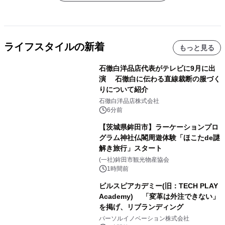
ライフスタイルの新着
もっと見る
石徹白洋品店代表がテレビに9月に出
演 石徹白に伝わる直線裁断の服づく
りについて紹介
石徹白洋品店株式会社
6分前
【茨城県鉾田市】ラーケーションプロ
グラム神社仏閣周遊体験「ほこたde謎
解き旅行」スタート
(一社)鉾田市観光物産協会
1時間前
ビルスピアカデミー(旧：TECH PLAY
Academy) 「変革は外注できない」
を掲げ、リブランディング
パーソルイノベーション株式会社