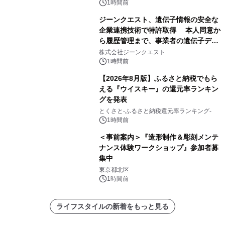
1時間前
ジーンクエスト、遺伝子情報の安全な
企業連携技術で特許取得 本人同意か
ら履歴管理まで、事業者の遺伝子デー
タ活用を支援
株式会社ジーンクエスト
1時間前
【2026年8月版】ふるさと納税でもら
える『ウイスキー』の還元率ランキン
グを発表
とくさと-ふるさと納税還元率ランキング-
1時間前
＜事前案内＞『造形制作＆彫刻メンテ
ナンス体験ワークショップ』参加者募
集中
東京都北区
1時間前
ライフスタイルの新着をもっと見る