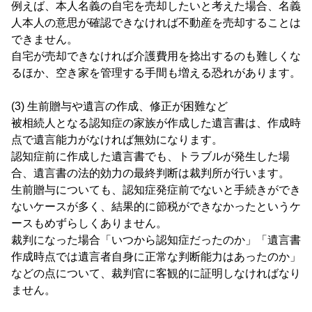
例えば、本人名義の自宅を売却したいと考えた場合、名義
人本人の意思が確認できなければ不動産を売却することは
できません。
自宅が売却できなければ介護費用を捻出するのも難しくな
るほか、空き家を管理する手間も増える恐れがあります。
(3) 生前贈与や遺言の作成、修正が困難など
被相続人となる認知症の家族が作成した遺言書は、作成時
点で遺言能力がなければ無効になります。
認知症前に作成した遺言書でも、トラブルが発生した場
合、遺言書の法的効力の最終判断は裁判所が行います。
生前贈与についても、認知症発症前でないと手続きができ
ないケースが多く、結果的に節税ができなかったというケ
ースもめずらしくありません。
裁判になった場合「いつから認知症だったのか」「遺言書
作成時点では遺言者自身に正常な判断能力はあったのか」
などの点について、裁判官に客観的に証明しなければなり
ません。