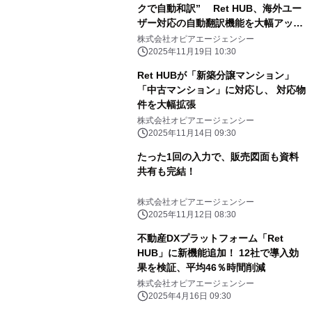
クで自動和訳” Ret HUB、海外ユー
ザー対応の自動翻訳機能を大幅アップ
デート
株式会社オピアエージェンシー
2025年11月19日 10:30
Ret HUBが「新築分譲マンション」
「中古マンション」に対応し、 対応物
件を大幅拡張
株式会社オピアエージェンシー
2025年11月14日 09:30
たった1回の入力で、販売図面も資料
共有も完結！
株式会社オピアエージェンシー
2025年11月12日 08:30
不動産DXプラットフォーム「Ret
HUB」に新機能追加！ 12社で導入効
果を検証、平均46％時間削減
株式会社オピアエージェンシー
2025年4月16日 09:30