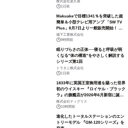
メニューを提供
株式会社楽久屋
1日前
Makuakeで目標1341％を突破した超
簡単＆小型テレビ用アンプ 「SW TV
Plus」8月7日より一般販売開始！ ケ
3
ーブル1本つなぐだけ、テレビの音が
城下工業株式会社
ぐっと豊かに
9時間前
眠りづらさの正体──寝ると呼吸が弱
くなる"体の構造"をやさしく解説する
シリーズ第1回
4
トラタニ株式会社
1日前
1833年に英国王室御用達を賜った世界
初のウイスキー 『ロイヤル・ブラック
ラ』の旗艦店が2026年6月新宿に誕
5
生 バカルディ ジャパンと連携した
株式会社ティグリス
没入型バー「BAR Arca」
10時間前
進化したトータルステーションのエン
トリーモデル 『GM-120シリーズ』を