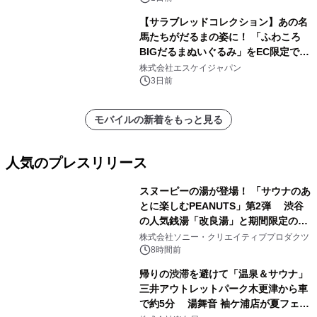
【サラブレッドコレクション】あの名
馬たちがだるまの姿に！ 「ふわころ
BIGだるまぬいぐるみ」をEC限定で受
注販売開始
株式会社エスケイジャパン
3日前
モバイルの新着をもっと見る
人気のプレスリリース
スヌーピーの湯が登場！ 「サウナのあ
とに楽しむPEANUTS」第2弾 渋谷
の人気銭湯「改良湯」と期間限定のコ
1
ラボレーション サウナイキタイコラ
株式会社ソニー・クリエイティブプロダクツ
ボグッズも発売決定！
8時間前
帰りの渋滞を避けて「温泉＆サウナ」
三井アウトレットパーク木更津から車
で約5分 湯舞音 袖ケ浦店が夏フェア
2