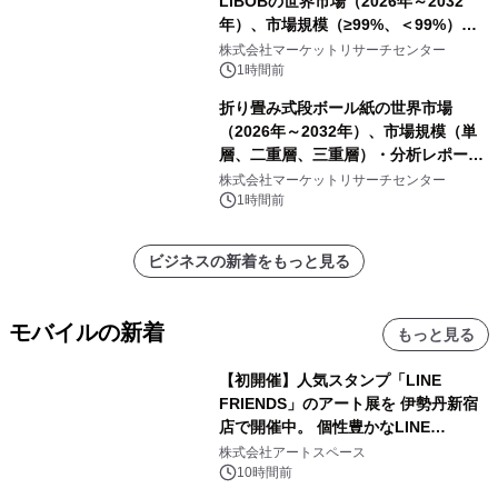
LiBOBの世界市場（2026年～2032
年）、市場規模（≥99%、＜99%）・
分析レポートを発表
株式会社マーケットリサーチセンター
1時間前
折り畳み式段ボール紙の世界市場
（2026年～2032年）、市場規模（単
層、二重層、三重層）・分析レポート
を発表
株式会社マーケットリサーチセンター
1時間前
ビジネスの新着をもっと見る
モバイルの新着
もっと見る
【初開催】人気スタンプ「LINE
FRIENDS」のアート展を 伊勢丹新宿
店で開催中。 個性豊かなLINE
FRIENDSの仲間たちが インテリアア
株式会社アートスペース
ートとして新たな魅力を発信。
10時間前