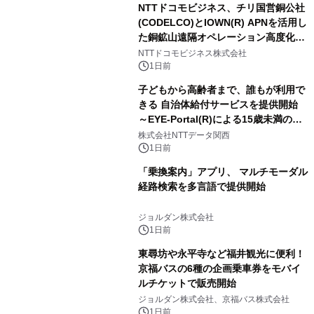
NTTドコモビジネス、チリ国営銅公社
(CODELCO)とIOWN(R) APNを活用し
た銅鉱山遠隔オペレーション高度化に
向けた調査・実証を開始
NTTドコモビジネス株式会社
1日前
子どもから高齢者まで、誰もが利用で
きる 自治体給付サービスを提供開始
～EYE-Portal(R)による15歳未満の本
人認証と デジタルデバイド対策で実現
株式会社NTTデータ関西
～
1日前
「乗換案内」アプリ、 マルチモーダル
経路検索を多言語で提供開始
ジョルダン株式会社
1日前
東尋坊や永平寺など福井観光に便利！
京福バスの6種の企画乗車券をモバイ
ルチケットで販売開始
ジョルダン株式会社、京福バス株式会社
1日前