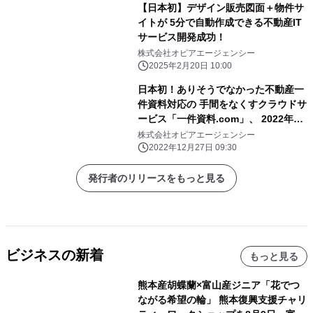
【日本初】デザイン販売図面＋物件サ
イトが 5分で自動作成できる不動産IT
サービス開発成功！
株式会社オピアエージェンシー
2025年2月20日 10:00
日本初！ありそうでなかった不動産一
件資料対応の 手間をなくすクラウドサ
ービス「一件資料.com」、 2022年12
月27日よりサービス提供開始
株式会社オピアエージェンシー
2022年12月27日 09:30
発行者のリリースをもっと見る
ビジネスの新着
もっと見る
熊本産胡蝶蘭×富山産ジニア「花でつ
ながる希望の輪」 熊本復興支援チャリ