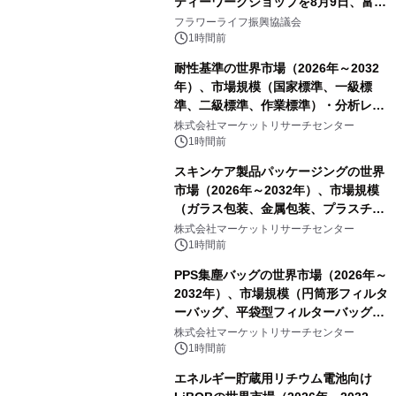
ティーワークショップを8月9日、富
山・射水で開催
フラワーライフ振興協議会
1時間前
耐性基準の世界市場（2026年～2032
年）、市場規模（国家標準、一級標
準、二級標準、作業標準）・分析レポ
ートを発表
株式会社マーケットリサーチセンター
1時間前
スキンケア製品パッケージングの世界
市場（2026年～2032年）、市場規模
（ガラス包装、金属包装、プラスチッ
ク包装、その他）・分析レポートを発
株式会社マーケットリサーチセンター
表
1時間前
PPS集塵バッグの世界市場（2026年～
2032年）、市場規模（円筒形フィルタ
ーバッグ、平袋型フィルターバッグ、
プリーツフィルターバッグ、その
株式会社マーケットリサーチセンター
他）・分析レポートを発表
1時間前
エネルギー貯蔵用リチウム電池向け