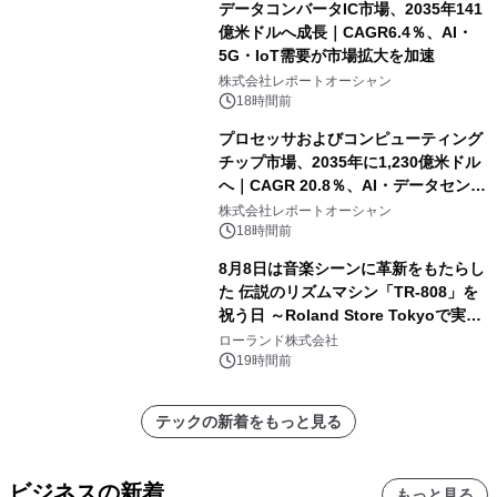
データコンバータIC市場、2035年141
億米ドルへ成長｜CAGR6.4％、AI・
5G・IoT需要が市場拡大を加速
株式会社レポートオーシャン
18時間前
プロセッサおよびコンピューティング
チップ市場、2035年に1,230億米ドル
へ｜CAGR 20.8％、AI・データセンタ
ー需要が成長を牽引
株式会社レポートオーシャン
18時間前
8月8日は音楽シーンに革新をもたらし
た 伝説のリズムマシン「TR-808」を
祝う日 ～Roland Store Tokyoで実機
を展示しての 記念キャンペーンを開
ローランド株式会社
催 英国ラジオ「NTS」の 特別プログ
19時間前
ラムや、「TR-808」を愛する伝説的
アーティストを フィーチャーしたアニ
テックの新着をもっと見る
メーションを公開～
ビジネスの新着
もっと見る