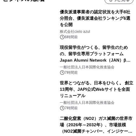
優良派遣事業者の認定状況を大手8社
分照合、優良派遣会社ランキング6選
を公開
株式会社cielo azul
6時間前
現役留学生がつくる、留学生のため
の、留学生専用プラットフォーム
Japan Alumni Network（JAN）β版
をリリース
一般社団法人日本国際化推進協会
7時間前
世界とつながる、日本をひらく。 創立
13周年、JAPI公式Webサイトを全面
リニューアル
一般社団法人日本国際化推進協会
7時間前
二酸化窒素（NO2）ガス滅菌の世界市
場（2026年～2032年）、市場規模
（NO2滅菌チャンバー、インジケータ