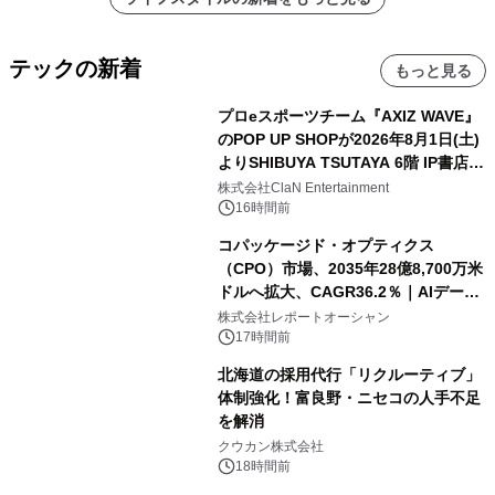
テックの新着
もっと見る
プロeスポーツチーム『AXIZ WAVE』
のPOP UP SHOPが2026年8月1日(土)
よりSHIBUYA TSUTAYA 6階 IP書店で
開催決定！！
株式会社ClaN Entertainment
16時間前
コパッケージド・オプティクス
（CPO）市場、2035年28億8,700万米
ドルへ拡大、CAGR36.2％｜AIデータ
センター・高速光通信需要が成長を加
株式会社レポートオーシャン
速
17時間前
北海道の採用代行「リクルーティブ」
体制強化！富良野・ニセコの人手不足
を解消
クウカン株式会社
18時間前