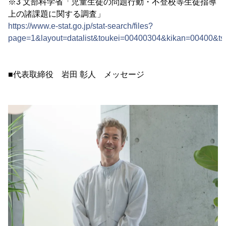
※3 文部科学省「児童生徒の問題行動・不登校等生徒指導
上の諸課題に関する調査」
https://www.e-stat.go.jp/stat-search/files?
page=1&layout=datalist&toukei=00400304&kikan=00400&t
■代表取締役 岩田 彰人 メッセージ