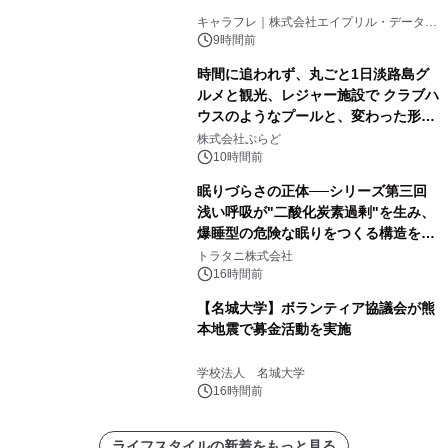
キャラフレ｜株式会社エイプリル・データ・
デザインズ
9時間前
時間に追われず、丸ごと1日淡路島グ
ルメと観光、レジャー施設で クラブハ
ウスのようなプールと、変わった形の
サウナも 「THE BOXY AWAJI」のお
株式会社ぷらど
得な素泊まり連泊プランで
10時間前
眠りづらさの正体──シリーズ第三回
浅い呼吸が"二酸化炭素過剰"を生み、
爆睡型の危険な眠りをつくる構造を解
説
トラタニ株式会社
16時間前
【名城大学】ボランティア協議会が熊
本地震で募金活動を実施
学校法人 名城大学
16時間前
ライフスタイルの新着をもっと見る