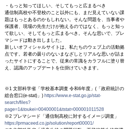
・もっと知ってほしい、そしてもっと広まるべき
通信制高校や不登校のこと以外にも、まだ見えていない課
題はもっとあるのかもしれない。そんな問題を、当事者や
保護者、現場の先生だけが抱えるのではなく、もっと知っ
て欲しい、そしてもっと広まるべき。そんな思いで、プレ
マシードは動き出しました。
新しいオフィシャルサイトは、私たちのウェブ上の活動拠
点です。若者の曇りのないまなざしとリアルな思いが詰ま
ったサイトにすることで、従来の常識をカラフルに塗り替
え、認識のアップデートを仕掛けていきます。
※1 文部科学省「学校基本調査 令和6年度」(「政府統計の
総合窓口(e-stat)」)
https://www.e-stat.go.jp/stat-
search/files?
page=1&toukei=00400001&tstat=000001011528
※2 プレマシード「通信制高校に対するイメージ調査」
https://prmaceed.co.jp/solution/report00001/