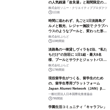
の人気銭湯「改良湯」と期間限定のコ
1
ラボレーション サウナイキタイコラ
株式会社ソニー・クリエイティブプロダクツ
ボグッズも発売決定！
1日前
時間に追われず、丸ごと1日淡路島グ
ルメと観光、レジャー施設で クラブハ
ウスのようなプールと、変わった形の
2
サウナも 「THE BOXY AWAJI」のお
株式会社ぷらど
得な素泊まり連泊プランで
10時間前
淡路島の一棟貸しヴィラを2泊、"私た
ちだけ"の別荘に 1日1組・最大8名
様、プールとサウナとジェットバス付
3
きで Villa Mon Temps AWAJIの連泊
株式会社ぷらど
素泊りプラン
17時間前
現役留学生がつくる、留学生のため
の、留学生専用プラットフォーム
Japan Alumni Network（JAN）β版
4
をリリース
一般社団法人日本国際化推進協会
7時間前
学園生活コミュニティ「キャラフレ」