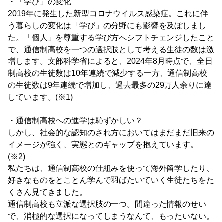
・「学び」の変化
2019年に発生した新型コロナウイルス感染症。これに伴
う暮らしの変化は「学び」の分野にも影響を及ぼしまし
た。「個人」を尊重する学び方へシフトチェンジしたこと
で、通信制高校を一つの選択肢として考える生徒の数は激
増します。文部科学省によると、2024年8月時点で、全日
制高校の生徒数は10年連続で減少する一方、通信制高校
の生徒数は9年連続で増加し、過去最多の29万人余りに達
しています。(※1)
・通信制高校への進学は恥ずかしい？
しかし、社会的な認知のされ方においてはまだまだ旧来の
イメージが強く、実態とのギャップを抱えています。
(※2)
私たちは、通信制高校の仕組みを使って海外留学したり、
好きなものをとことん学んで羽ばたいていく生徒たちをた
くさん見てきました。
通信制高校も立派な選択肢の一つ。間違った情報のせい
で、消極的な選択になってしまうなんて、もったいない。