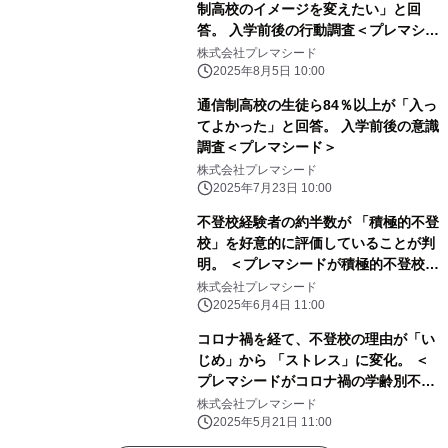
制高校のイメージを変えたい」と回
答。 入学前後の行動調査＜プレマシー
ド＞
株式会社プレマシード
2025年8月5日 10:00
通信制高校の生徒ら84％以上が「入っ
てよかった」と回答。 入学前後の意識
調査＜プレマシード＞
株式会社プレマシード
2025年7月23日 10:00
不登校経験者の約半数が 「積極的不登
校」を好意的に評価していることが判
明。 ＜プレマシードが積極的不登校に
関する調査を発表＞
株式会社プレマシード
2025年6月4日 11:00
コロナ禍を経て、不登校の理由が「い
じめ」から 「ストレス」に変化。 ＜
プレマシードがコロナ禍の学齢別不登
校経験と その理由に関する調査を発表
株式会社プレマシード
＞
2025年5月21日 11:00