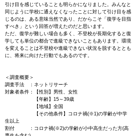
引け目を感じていることも明らかになりました。みんなと
同じように学校に通えなくなったことに対して引け目を感
じるのは、ある意味当然であり、だからこそ「復学を目指
すべき」という回答が増えたのだと思います。
ただ、復学が難しい場合も多く、不登校が長期化すると復
学しても単位の都合で進級できないこともあります。環境
を変えることは不登校や進級できない状況を脱するととも
に、将来に向けた行動でもあるのです。
＜調査概要＞
調査手法 ：ネットリサーチ
対象者条件：【性別】男性、女性
【年齢】15～39歳
【地域】全国
【その他条件】コロナ禍(※1)の学齢が中学
生以上
割付 ：コロナ禍(※2)の学齢が小中高生だった方(高
専生を含む)