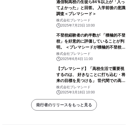
通信制高校の生徒ら84％以上が「入っ
てよかった」と回答。 入学前後の意識
調査＜プレマシード＞
株式会社プレマシード
2025年7月23日 10:00
不登校経験者の約半数が 「積極的不登
校」を好意的に評価していることが判
明。 ＜プレマシードが積極的不登校に
関する調査を発表＞
株式会社プレマシード
2025年6月4日 11:00
【プレマシード】「高校生活で重要視
するのは、 好きなことに打ち込む・将
来の目標を見つける」 世代間での高校
生活への考え方を調査！
株式会社プレマシード
2025年3月18日 10:00
発行者のリリースをもっと見る