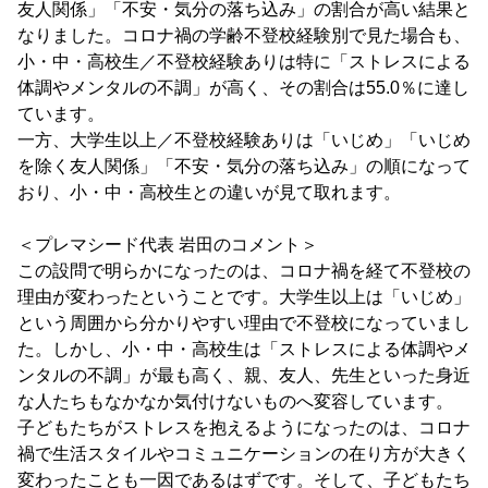
友人関係」「不安・気分の落ち込み」の割合が高い結果と
なりました。コロナ禍の学齢不登校経験別で見た場合も、
小・中・高校生／不登校経験ありは特に「ストレスによる
体調やメンタルの不調」が高く、その割合は55.0％に達し
ています。
一方、大学生以上／不登校経験ありは「いじめ」「いじめ
を除く友人関係」「不安・気分の落ち込み」の順になって
おり、小・中・高校生との違いが見て取れます。
＜プレマシード代表 岩田のコメント＞
この設問で明らかになったのは、コロナ禍を経て不登校の
理由が変わったということです。大学生以上は「いじめ」
という周囲から分かりやすい理由で不登校になっていまし
た。しかし、小・中・高校生は「ストレスによる体調やメ
ンタルの不調」が最も高く、親、友人、先生といった身近
な人たちもなかなか気付けないものへ変容しています。
子どもたちがストレスを抱えるようになったのは、コロナ
禍で生活スタイルやコミュニケーションの在り方が大きく
変わったことも一因であるはずです。そして、子どもたち