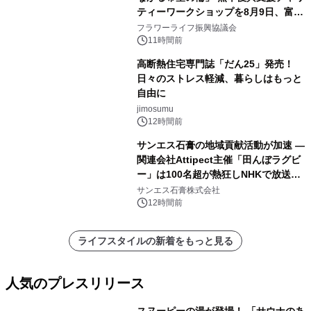
ティーワークショップを8月9日、富
山・射水で開催
フラワーライフ振興協議会
11時間前
高断熱住宅専門誌「だん25」発売！
日々のストレス軽減、暮らしはもっと
自由に
jimosumu
12時間前
サンエス石膏の地域貢献活動が加速 ―
関連会社Attipect主催「田んぼラグビ
ー」は100名超が熱狂しNHKで放送さ
れました。
サンエス石膏株式会社
12時間前
ライフスタイルの新着をもっと見る
人気のプレスリリース