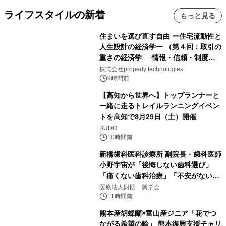
ライフスタイルの新着
もっと見る
住まいを選び直す自由 ー住宅流動性と
人生設計の経済学ー （第４回：取引の
重さの経済学──情報・信頼・制度を
PropTechはどう組み替えるか）｜
株式会社property technologies
PropTech-Lab
9時間前
【高知から世界へ】トップランナーと
一緒に走るトレイルランニングイベン
トを高知で8月29日（土）開催
BUDO
10時間前
新橋歯科医科診療所 副院長・歯科医師
小野宇宙が「後悔しない歯科選び」
「痛くない歯科治療」「不安がない治
療計画」をテーマに専門監修
医療法人財団 興学会
11時間前
熊本産胡蝶蘭×富山産ジニア「花でつ
ながる希望の輪」 熊本復興支援チャリ