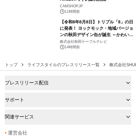
5
CAMSHOP.JP
11時間前
【令和8年8月8日】トリプル「8」の日
に発表！ ヨックモック・地域バージョ
ンの秋田デザイン缶が誕生 ～かわいい
6
秋田犬の子犬と秋田の四季と名所を巡
株式会社秋田ケーブルテレビ
るパッケージ～ 9月1日(火)秋田県内で
14時間前
販売開始
トップ
ライフスタイルのプレスリリース一覧
株式会社SHUH
プレスリリース配信
サポート
関連サービス
•
運営会社