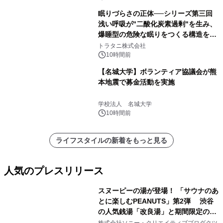
眠りづらさの正体──シリーズ第三回
浅い呼吸が"二酸化炭素過剰"を生み、
爆睡型の危険な眠りをつくる構造を解
説
トラタニ株式会社
10時間前
【名城大学】ボランティア協議会が熊
本地震で募金活動を実施
学校法人 名城大学
10時間前
ライフスタイルの新着をもっと見る
人気のプレスリリース
スヌーピーの湯が登場！ 「サウナのあ
とに楽しむPEANUTS」第2弾 渋谷
の人気銭湯「改良湯」と期間限定のコ
1
ラボレーション サウナイキタイコラ
株式会社ソニー・クリエイティブプロダクツ