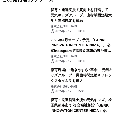
保育・発達支援の質向上を目指して
元気キッズグループ、山村学園短期大
学と連携協定を締結
株式会社SHUHARI
2025年8月29日 13:00
2026年4月オープン予定 『GENKI
INNOVATION CENTER NIIZA』、 公
式Instagramで進捗＆準備の舞台裏を
発信開始
株式会社SHUHARI
2025年8月28日 13:00
療育現場に“働きやすさ”革命 元気キ
ッズグループ、労働時間短縮＆フレッ
クスタイム制を導入
株式会社SHUHARI
2025年8月26日 15:45
保育・児童発達支援の元気キッズ、埼
玉県新座市で 複合福祉施設「GENKI
INNOVATION CENTER NIIZA」を