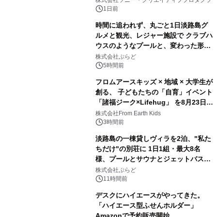
ボグッズも発売決定！
1日前
時間に追われず、丸ごと1日淡路島グ
ルメと観光、レジャー施設で クラブハ
ウスのようなプールと、変わった形の
2
サウナも 「THE BOXY AWAJI」のお
株式会社ぷらど
得な素泊まり連泊プランで
5時間前
フロムアースキッズ × 地域 × 大学生が
創る、 子どもたちの「自育」イベント
「諸福ジーク×Lifehug」 を8月23日
3
(日)開催
株式会社From Earth Kids
3時間前
淡路島の一棟貸しヴィラを2泊、"私た
ちだけ"の別荘に 1日1組・最大8名
様、プールとサウナとジェットバス付
4
きで Villa Mon Temps AWAJIの連泊
株式会社ぷらど
素泊りプラン
11時間前
デスクにハイエースがやってきた。
「ハイエース型ふせんホルダー」
Amazonで予約販売開始