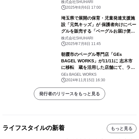
2026年4月にオープン
株式会社SHUHARI
2025年8月6日 17:00
埼玉県で展開の保育・児童発達支援施
設「元気キッズ」が 保護者向けにベー
グルを販売する「ベーグルお届け便」
を 本格始動！ 地元ベーグル専門店
株式会社SHUHARI
「GEs BAGEL WORKS」と連携
2025年7月8日 11:45
朝霞市のベーグル専門店「GEs
BAGEL WORKS」が11/11に 志木市
に移転 蔵を活用した店舗にて、ラン
チ営業もスタート！
GEs BAGEL WORKS
2024年11月15日 16:30
発行者のリリースをもっと見る
ライフスタイルの新着
もっと見る