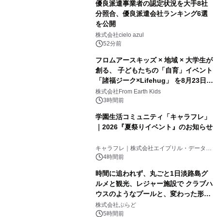
優良派遣事業者の認定状況を大手8社
分照合、優良派遣会社ランキング6選
を公開
株式会社cielo azul
52分前
フロムアースキッズ × 地域 × 大学生が
創る、 子どもたちの「自育」イベント
「諸福ジーク×Lifehug」 を8月23日
(日)開催
株式会社From Earth Kids
3時間前
学園生活コミュニティ「キャラフレ」
｜2026『夏祭りイベント』のお知らせ
キャラフレ｜株式会社エイプリル・データ・
デザインズ
4時間前
時間に追われず、丸ごと1日淡路島グ
ルメと観光、レジャー施設で クラブハ
ウスのようなプールと、変わった形の
サウナも 「THE BOXY AWAJI」のお
株式会社ぷらど
得な素泊まり連泊プランで
5時間前