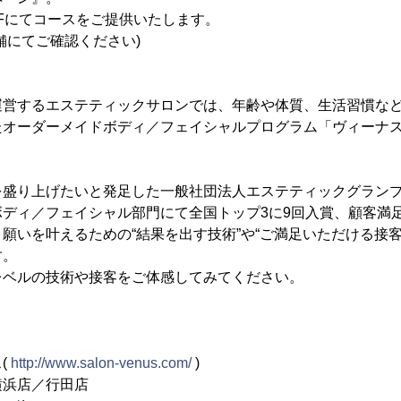
FFにてコースをご提供いたします。
舗にてご確認ください)
運営するエステティックサロンでは、年齢や体質、生活習慣な
たオーダーメイドボディ／フェイシャルプログラム「ヴィーナ
を盛り上げたいと発足した一般社団法人エステティックグラン
ボディ／フェイシャル部門にて全国トップ3に9回入賞、顧客満
願いを叶えるための“結果を出す技術”や“ご満足いただける接客
す。
レベルの技術や接客をご体感してみてください。
(
http://www.salon-venus.com/
)
浜店／行田店