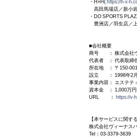
・H×H(
https://h-x-h.
高田馬場店／新小岩
・DO SPORTS PLAZ
豊洲店／羽生店／
■会社概要
商号 ： 株式会社
代表者 ： 代表取締
所在地 ： 〒150-0
設立 ： 1998年2
事業内容： エステテ
資本金 ： 1,000万円
URL ：
https://v-
【本サービスに関す
株式会社ヴィーナス
Tel：03-3379-3639