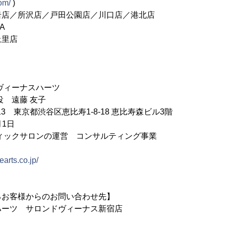
com/
)
店／所沢店／戸田公園店／川口店／港北店
A
上里店
ヴィーナスハーツ
役 遠藤 友子
013 東京都渋谷区恵比寿1-8-18 恵比寿森ビル3階
月1日
ィックサロンの運営 コンサルティング事業
hearts.co.jp/
るお客様からのお問い合わせ先】
ハーツ サロンドヴィーナス新宿店