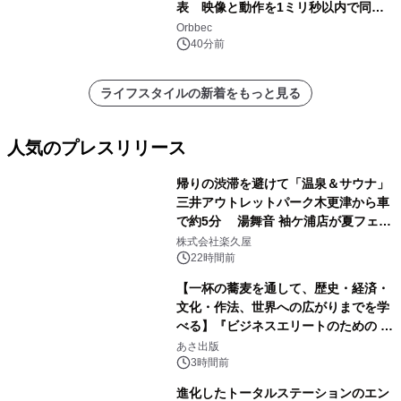
表 映像と動作を1ミリ秒以内で同
期、約200グラムの試作機をROSCon
Orbbec
JP 2026で実演
40分前
ライフスタイルの新着をもっと見る
人気のプレスリリース
帰りの渋滞を避けて「温泉＆サウナ」
三井アウトレットパーク木更津から車
で約5分 湯舞音 袖ケ浦店が夏フェア
1
メニューを提供
株式会社楽久屋
22時間前
【一杯の蕎麦を通して、歴史・経済・
文化・作法、世界への広がりまでを学
べる】『ビジネスエリートのための 教
2
養としての蕎麦』2026年8月25日
あさ出版
（火）発売
3時間前
進化したトータルステーションのエン