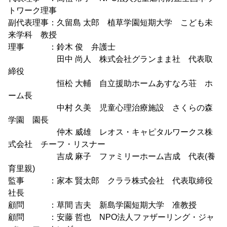
トワーク理事
副代表理事：久留島 太郎 植草学園短期大学 こども未
来学科 教授
理事 ：鈴木 俊 弁護士
田中 尚人 株式会社グランまま社 代表取
締役
恒松 大輔 自立援助ホームあすなろ荘 ホ
ーム長
中村 久美 児童心理治療施設 さくらの森
学園 園長
仲木 威雄 レオス・キャピタルワークス株
式会社 チーフ・リスナー
吉成 麻子 ファミリーホーム吉成 代表(養
育里親)
監事 ：家本 賢太郎 クララ株式会社 代表取締役
社長
顧問 ：草間 吉夫 新島学園短期大学 准教授
顧問 ：安藤 哲也 NPO法人ファザーリング・ジャ