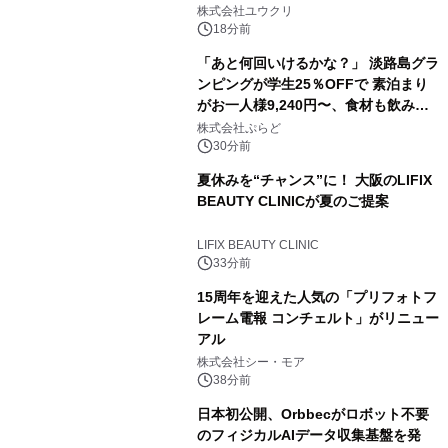
株式会社ユウクリ
18分前
「あと何回いけるかな？」 淡路島グラ
ンピングが学生25％OFFで 素泊まり
がお一人様9,240円〜、食材も飲み物
も持ち込み自由 「グランピングリゾー
株式会社ぷらど
ト Awaji」9月30日までの平日限定
30分前
夏休みを“チャンス”に！ 大阪のLIFIX
BEAUTY CLINICが夏のご提案
LIFIX BEAUTY CLINIC
33分前
15周年を迎えた人気の「プリフォトフ
レーム電報 コンチェルト」がリニュー
アル
株式会社シー・モア
38分前
日本初公開、Orbbecがロボット不要
のフィジカルAIデータ収集基盤を発