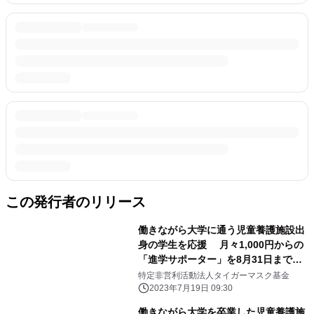
この発行者のリリース
働きながら大学に通う児童養護施設出
身の学生を応援 月々1,000円からの
「進学サポーター」を8月31日まで募
集
特定非営利活動法人タイガーマスク基金
2023年7月19日 09:30
働きながら大学を卒業した児童養護施