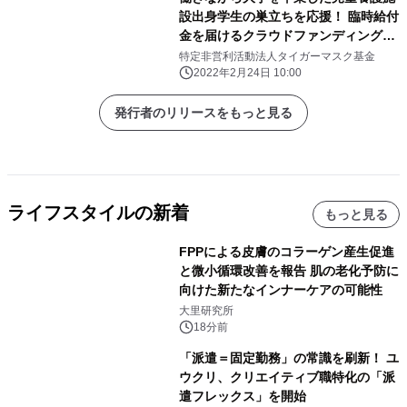
設出身学生の巣立ちを応援！ 臨時給付
金を届けるクラウドファンディングを
3月20日まで実施中
特定非営利活動法人タイガーマスク基金
2022年2月24日 10:00
発行者のリリースをもっと見る
ライフスタイルの新着
もっと見る
FPPによる皮膚のコラーゲン産生促進
と微小循環改善を報告 肌の老化予防に
向けた新たなインナーケアの可能性
大里研究所
18分前
「派遣＝固定勤務」の常識を刷新！ ユ
ウクリ、クリエイティブ職特化の「派
遣フレックス」を開始